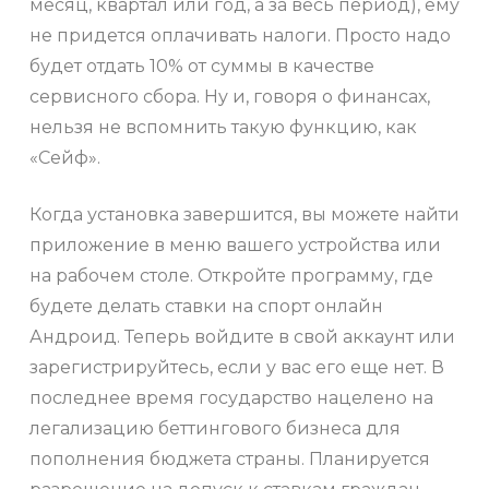
месяц, квартал или год, а за весь период), ему
не придется оплачивать налоги. Просто надо
будет отдать 10% от суммы в качестве
сервисного сбора. Ну и, говоря о финансах,
нельзя не вспомнить такую функцию, как
«Сейф».
Когда установка завершится, вы можете найти
приложение в меню вашего устройства или
на рабочем столе. Откройте программу, где
будете делать ставки на спорт онлайн
Андроид. Теперь войдите в свой аккаунт или
зарегистрируйтесь, если у вас его еще нет. В
последнее время государство нацелено на
легализацию беттингового бизнеса для
пополнения бюджета страны. Планируется