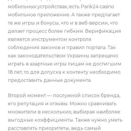
мобильных устройствах, есть Parik24 casino
мобильное приложение. А также предлагает
те же игры и бонусы, что и в веб-версии, что
делает процесс более гибким. Верификация
является инструментом контроля
соблюдения законов и правил портала. Так
как законодательством Украины запрещено
играть в азартные игры лицам не достигшим
18 лет, то для допуска к контенту необходимо
предоставить данные документа.
Второй момент — послужной список бренда,
его репутация и отзывы. Можно сравнивать
множители в нескольких, выбирая наиболее
выгодные коэффициенты. Также нужно уметь
расставлять приоритеты, ведь самый