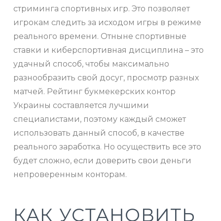
стриминга спортивных игр. Это позволяет
игрокам следить за исходом игры в режиме
реального времени. Отныне спортивные
ставки и киберспортивная дисциплина – это
удачный способ, чтобы максимально
разнообразить свой досуг, просмотр разных
матчей. Рейтинг букмекерских контор
Украины составляется лучшими
специалистами, поэтому каждый сможет
использовать данный способ, в качестве
реального заработка. Но осуществить все это
будет сложно, если доверить свои деньги
непроверенным конторам.
КАК УСТАНОВИТЬ