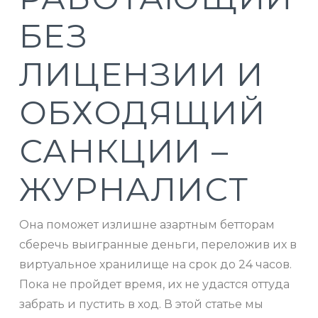
БЕЗ
ЛИЦЕНЗИИ И
ОБХОДЯЩИЙ
САНКЦИИ –
ЖУРНАЛИСТ
Она поможет излишне азартным бетторам
сберечь выигранные деньги, переложив их в
виртуальное хранилище на срок до 24 часов.
Пока не пройдет время, их не удастся оттуда
забрать и пустить в ход. В этой статье мы