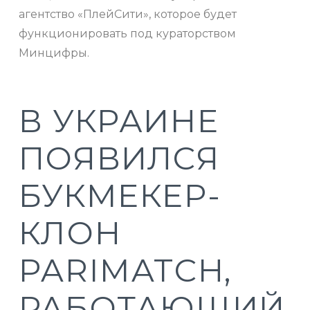
агентство «ПлейСити», которое будет
функционировать под кураторством
Минцифры.
В УКРАИНЕ
ПОЯВИЛСЯ
БУКМЕКЕР-
КЛОН
PARIMATCH,
РАБОТАЮЩИЙ