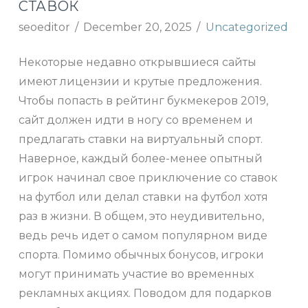
СТАВОК
seoeditor
December 20, 2025
Uncategorized
Некоторые недавно открывшиеся сайты
имеют лицензии и крутые предложения.
Чтобы попасть в рейтинг букмекеров 2019,
сайт должен идти в ногу со временем и
предлагать ставки на виртуальный спорт.
Наверное, каждый более-менее опытный
игрок начинал свое приключение со ставок
на футбол или делал ставки на футбол хотя
раз в жизни. В общем, это неудивительно,
ведь речь идет о самом популярном виде
спорта. Помимо обычных бонусов, игроки
могут принимать участие во временных
рекламных акциях. Поводом для подарков