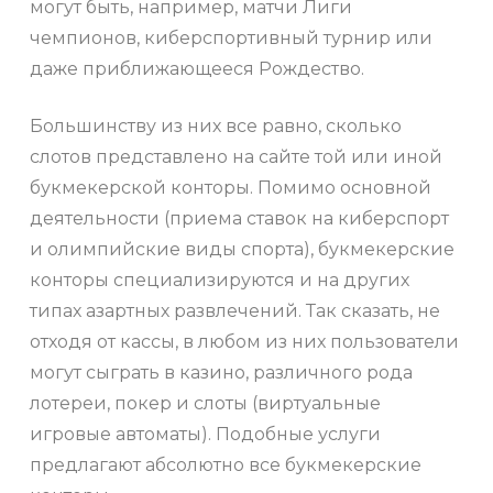
могут быть, например, матчи Лиги
чемпионов, киберспортивный турнир или
даже приближающееся Рождество.
Большинству из них все равно, сколько
слотов представлено на сайте той или иной
букмекерской конторы. Помимо основной
деятельности (приема ставок на киберспорт
и олимпийские виды спорта), букмекерские
конторы специализируются и на других
типах азартных развлечений. Так сказать, не
отходя от кассы, в любом из них пользователи
могут сыграть в казино, различного рода
лотереи, покер и слоты (виртуальные
игровые автоматы). Подобные услуги
предлагают абсолютно все букмекерские