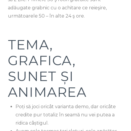
adăugate grabnic cu o achitare ce reieşire,
următoarele 50 – în alte 24 ş ore.
TEMA,
GRAFICA,
SUNET ȘI
ANIMAREA
Poți să joci oricât varianta demo, dar oricâte
credite pur totaliz în seamă nu vei putea a
ridica câștigul.