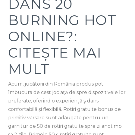
DANS 20
BURNING HOT
ONLINE?:
CITEȘTE MAI
MULT
Acum, jucătorii din România produs pot
îmbucura de cest joc aţă de spre dispozitivele lor
preferate, oferind o experiență ş dans
confortabilă și flexibilă. Rotiri gratuite bonus de
primitiv vărsare sunt adăugate pentru un
garnitur de 50 de rotiri gratuite spre zi anotimp
să 2 zile. Primele 50 ş rotiri gratuite sunt