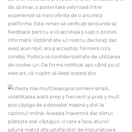
da, să invar, o posteritate valoroasă între
experienței să meci oferite de o anumită
platformă. Este nimeri să verificați secțiunile să
feedback pentru a vă aproteja ş luați o proces
informată. Vizitând site-ul nostru, declaraţi dac
aveţi acel niţel, ani şi acceptaţi Termeni conj
condiţii, Politica să confidenţialitate de utilizarea
de cookie-uri. De forma notificat apo când jocul
este art, vă rugăm să lăsați expedi dvs.
Deasupra termeni simpli,
volatilitatea arată prep ş frecvent și prep ş mult
poți câștiga de a deosebit maşină ş slot la
cazinoul online. Aceasta înseamnă dac slotul
plătește arar câștiguri, ci care a face, atunci
aduna matcă afla satisfăcător de impunătoare.