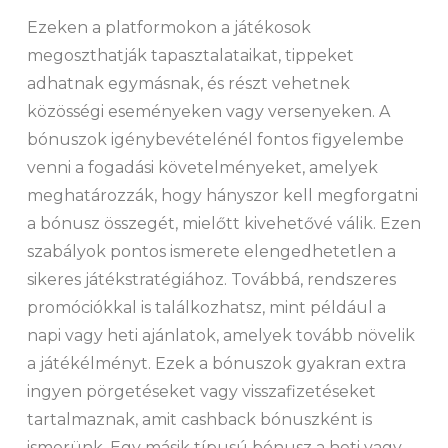
Ezeken a platformokon a játékosok
megoszthatják tapasztalataikat, tippeket
adhatnak egymásnak, és részt vehetnek
közösségi eseményeken vagy versenyeken. A
bónuszok igénybevételénél fontos figyelembe
venni a fogadási követelményeket, amelyek
meghatározzák, hogy hányszor kell megforgatni
a bónusz összegét, mielőtt kivehetővé válik. Ezen
szabályok pontos ismerete elengedhetetlen a
sikeres játékstratégiához. Továbbá, rendszeres
promóciókkal is találkozhatsz, mint például a
napi vagy heti ajánlatok, amelyek tovább növelik
a játékélményt. Ezek a bónuszok gyakran extra
ingyen pörgetéseket vagy visszafizetéseket
tartalmaznak, amit cashback bónuszként is
ismerünk. Egy másik típusú bónusz a heti vagy