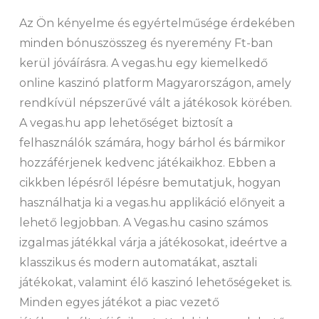
Az Ön kényelme és egyértelműsége érdekében
minden bónuszösszeg és nyeremény Ft-ban
kerül jóváírásra. A vegas.hu egy kiemelkedő
online kaszinó platform Magyarországon, amely
rendkívül népszerűvé vált a játékosok körében.
A vegas.hu app lehetőséget biztosít a
felhasználók számára, hogy bárhol és bármikor
hozzáférjenek kedvenc játékaikhoz. Ebben a
cikkben lépésről lépésre bemutatjuk, hogyan
használhatja ki a vegas.hu applikáció előnyeit a
lehető legjobban. A Vegas.hu casino számos
izgalmas játékkal várja a játékosokat, ideértve a
klasszikus és modern automatákat, asztali
játékokat, valamint élő kaszinó lehetőségeket is.
Minden egyes játékot a piac vezető