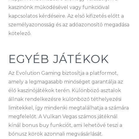
kaszinónk működésével vagy funkcióival
kapcsolatos kérdéseire. Az első kifizetés előtt a
személyazonosság és az adóazonosító megadása
kötelező.
EGYÉB JÁTÉKOK
Az Evolution Gaming biztosítja a platformot,
amely a legmagasabb minőséget garantálja az
élő kaszinójátékok terén. Különböző asztalok
állnak rendelkezésre különböző téthelyezési
limitekkel, így mindenki megtalálhatja a számára
megfelelőt. A Vulkan Vegas számos játéknál
kínál bonus buy funkciót, ami lehetővé teszi a
bónusz körök azonnali megvásárlását.