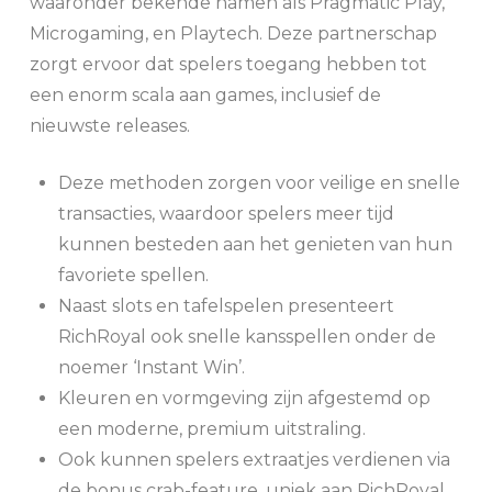
waaronder bekende namen als Pragmatic Play,
Microgaming, en Playtech. Deze partnerschap
zorgt ervoor dat spelers toegang hebben tot
een enorm scala aan games, inclusief de
nieuwste releases.
Deze methoden zorgen voor veilige en snelle
transacties, waardoor spelers meer tijd
kunnen besteden aan het genieten van hun
favoriete spellen.
Naast slots en tafelspelen presenteert
RichRoyal ook snelle kansspellen onder de
noemer ‘Instant Win’.
Kleuren en vormgeving zijn afgestemd op
een moderne, premium uitstraling.
Ook kunnen spelers extraatjes verdienen via
de bonus crab-feature, uniek aan RichRoyal.