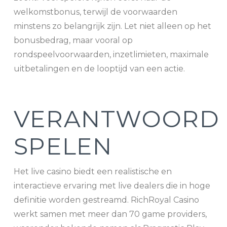
welkomstbonus, terwijl de voorwaarden
minstens zo belangrijk zijn. Let niet alleen op het
bonusbedrag, maar vooral op
rondspeelvoorwaarden, inzetlimieten, maximale
uitbetalingen en de looptijd van een actie.
VERANTWOORD
SPELEN
Het live casino biedt een realistische en
interactieve ervaring met live dealers die in hoge
definitie worden gestreamd. RichRoyal Casino
werkt samen met meer dan 70 game providers,