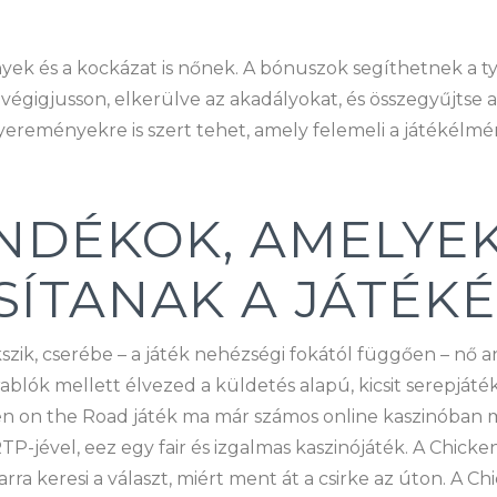
yek és a kockázat is nőnek. A bónuszok segíthetnek a t
 végigjusson, elkerülve az akadályokat, és összegyűjtse a
yereményekre is szert tehet, amely felemeli a játékélmén
NDÉKOK, AMELYE
ÍTANAK A JÁTÉK
, cserébe – a játék nehézségi fokától függően – nő anna
rablók mellett élvezed a küldetés alapú, kicsit serepjáté
en on the Road játék ma már számos online kaszinóban m
TP-jével, eez egy fair és izgalmas kaszinójáték. A Chick
rra keresi a választ, miért ment át a csirke az úton. A 