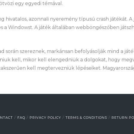
 ötvözi egy egyedi témával.
g hivatalos, azonnali nyeremény típusú crash játékát. A 
 és a Windowst. A játék általában webböngészőben játszh
ad során szereznek, markánsan befolyásolják mind a játé
dniuk kell, mikor kell elengedniük a dolgokat, hogy meg
 szakszerűen kell megtervezniük lépéseiket. Magyarorszá
ONTACT
FAQ
PRIVACY POLICY
TERMS & CONDITIONS
RETURN PO