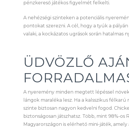
pénzkereső játékos figyelmét felkelti.
A nehézségi szinteken a potenciális nyeremén
pontokat szerezni. A cél, hogy a tyúk a pályán
valaki, a kockázatos ugrások során hatalmas n
ÜDVÖZLŐ AJÁ
FORRADALMAS
A nyeremény minden megtett lépéssel növekszik
lángok maraléka lesz. Ha a kalsszikus félkarú 
szinte biztosan nagyon kedvelni fogod. Chick
biztonságosan játszhatsz. Több, mint 98%-os R
Magyarországon is elérhető mini-játék, amely a