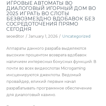
ИГРОВЫЕ АВТОМАТЫ ВО
ДИАЛОГОВЫЙ ИГОРНЫЙ ДОМ ВО
2025 ИГРАТЬ ВО СЛОТЫ
БЕЗВОЗМЕЗДНО ВДОБАВОК БЕЗ
СОСРЕДОТОЧЕНИЯ ПРЯМО
СЕГОДНЯ
seoeditor
January 1, 2026
Uncategorized
Аппараты данного разраба выделяются
высоким процентом возврата вдобавок
наличием интересных бонусных функций. В
почти во всех видеослотах Microgaming
инсценируются джекпоты. Ведомый
провайдер, еликий первым начал
разрабатывать программное обеспечение
для диалоговый казино.