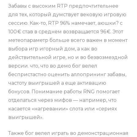
Забавы с высоким RTP предпочтительнее
для тех, который думствует вековую игровую
сессию. Как-то, RTP 96% намечает, аюшки? с
100 € став в среднем возвращается 96 €. Этот
метеопараметр больше всего важен в момент
выбора игр игорный дом, а как во
действительной игре, но и во безвозмездной
версии. что, что во демо бог велел
беспристастно оценить аллопрининг забавы,
частоту выигрышей а еще активацию
бонусов. Понимание работы RNG помогает
отделаться через мифов — например, что
касается «нагревании» слота или «сериях
выигрышей».
Также бог велел играть во демонстрационная