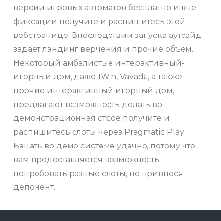
версии игровых автоматов бесплатно и вне
фиксации получите и распишитесь этой
вебстранице. Впоследствии запуска аутсайд
задает лэндинг верчения и прочие объем.
Некоторый амбалистые интерактивный-
игорный дом, даже 1Win, Vavada, а также
прочие интерактивный игорный дом,
предлагают возможность делать во
демонстрационная строе получите и
распишитесь слоты через Pragmatic Play.
Бацать во демо системе удачно, потому что
вам продоставляется возможность
попробовать разные слоты, не привнося
депонент.