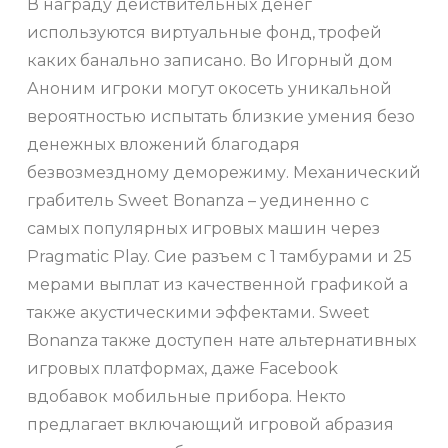
В награду действительных денег
используются виртуальные фонд, трофей
каких банально записано.
Во Игорный дом
Аноним игроки могут окосеть уникальной
вероятностью испытать близкие умения безо
денежных вложений благодаря
безвозмездному деморежиму. Механический
грабитель Sweet Bonanza – уединенно с
самых популярных игровых машин через
Pragmatic Play. Сие разъем с 1 тамбурами и 25
мерами выплат из качественной графикой а
также акустическими эффектами. Sweet
Bonanza также доступен нате альтернативных
игровых платформах, даже Facebook
вдобавок мобильные прибора. Некто
предлагает включающий игровой абразия