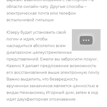
области онлайн-чату. Другые способы –
электрическая почта или телефон
вспыльчивой гильоши.
Юзеру будет установить свой
логин и идея, чтобы
насладиться абсолютно всем
диапазоном целеустремленных
представлений. Ежели вы забросили лозунг,
Казино Х делает предложение возможность
его восстановления выше электронную почту.
Важно выделить, что безвредность
врученных заказчиков является ценностью в
видах Незнакомец Игорный дом, затем в ход
идет двухфакторная опознавание.