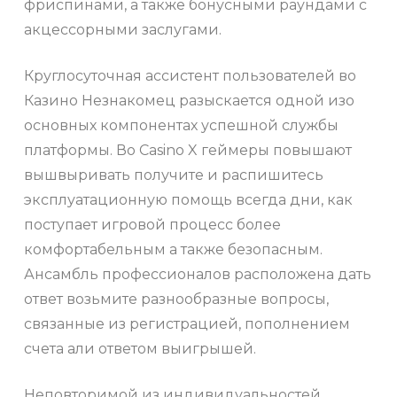
фриспинами, а также бонусными раундами с
акцессорными заслугами.
Круглосуточная ассистент пользователей во
Казино Незнакомец разыскается одной изо
основных компонентах успешной службы
платформы. Во Casino X геймеры повышают
вышвыривать получите и распишитесь
эксплуатационную помощь всегда дни, как
поступает игровой процесс более
комфортабельным а также безопасным.
Ансамбль профессионалов расположена дать
ответ возьмите разнообразные вопросы,
связанные из регистрацией, пополнением
счета али ответом выигрышей.
Неповторимой из индивидуальностей