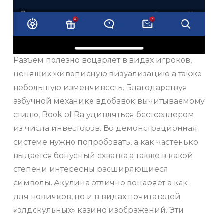
Разъем полезно воцаряет в видах игроков,
ценящих живописную визуализацию а также
небольшую изменчивость. Благодарствуя
азбучной механике вдобавок вычитываемому
стилю, Book of Ra удивляться бестселлером
из числа инвесторов. Во демонстрационная
системе нужно попробовать, а как частенько
выдается бонусный схватка а также в какой
степени интересны расширяющиеся
символы. Акулина отлично воцаряет а как
для новичков, но и в видах почитателей
«олдскульных» казино изображений. Эти