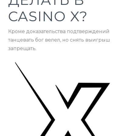
CASINO X?
Кроме доказательства подтверждений
танцевать бог велел, но снять выигрыш
запрещать.