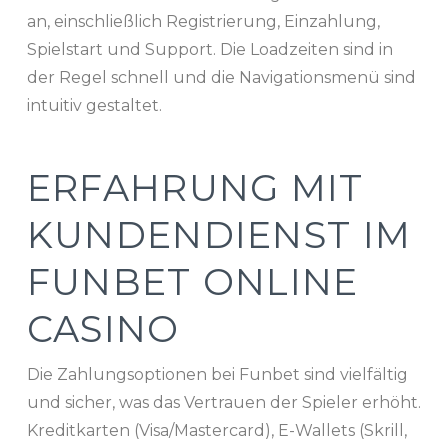
an, einschließlich Registrierung, Einzahlung,
Spielstart und Support. Die Loadzeiten sind in
der Regel schnell und die Navigationsmenü sind
intuitiv gestaltet.
ERFAHRUNG MIT
KUNDENDIENST IM
FUNBET ONLINE
CASINO
Die Zahlungsoptionen bei Funbet sind vielfältig
und sicher, was das Vertrauen der Spieler erhöht.
Kreditkarten (Visa/Mastercard), E-Wallets (Skrill,