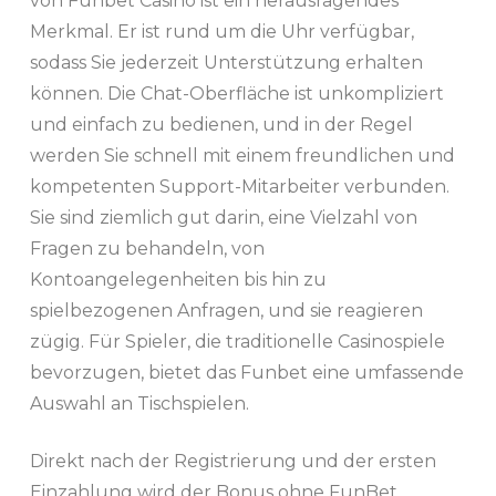
von Funbet Casino ist ein herausragendes
Merkmal. Er ist rund um die Uhr verfügbar,
sodass Sie jederzeit Unterstützung erhalten
können. Die Chat-Oberfläche ist unkompliziert
und einfach zu bedienen, und in der Regel
werden Sie schnell mit einem freundlichen und
kompetenten Support-Mitarbeiter verbunden.
Sie sind ziemlich gut darin, eine Vielzahl von
Fragen zu behandeln, von
Kontoangelegenheiten bis hin zu
spielbezogenen Anfragen, und sie reagieren
zügig. Für Spieler, die traditionelle Casinospiele
bevorzugen, bietet das Funbet eine umfassende
Auswahl an Tischspielen.
Direkt nach der Registrierung und der ersten
Einzahlung wird der Bonus ohne FunBet