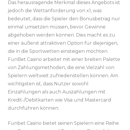
Das herausragende Merkmal dieses Angebots ist
jedoch die Wettanforderung von x1, was
bedeutet, dass die Spieler den Bonusbetrag nur
einmal umsetzen müssen, bevor Gewinne
abgehoben werden können. Dies macht es zu
einer äußerst attraktiven Option für diejenigen,
die in die Sportwetten einsteigen möchten.
FunBet Casino arbeitet mit einer breiten Palette
von Zahlungsmethoden, die eine Vielzahl von
Spielern weltweit zufriedenstellen können. Am
wichtigsten ist, dass Nutzer sowohl
Einzahlungen als auch Auszahlungen mit
Kredit-/Debitkarten wie Visa und Mastercard
durchführen können.
Funbet Casino bietet seinen Spielern eine Reihe