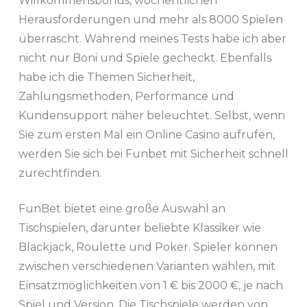
Willkommensbonus, wöchentlichen
Herausforderungen und mehr als 8000 Spielen
überrascht. Während meines Tests habe ich aber
nicht nur Boni und Spiele gecheckt. Ebenfalls
habe ich die Themen Sicherheit,
Zahlungsmethoden, Performance und
Kundensupport näher beleuchtet. Selbst, wenn
Sie zum ersten Mal ein Online Casino aufrufen,
werden Sie sich bei Funbet mit Sicherheit schnell
zurechtfinden.
FunBet bietet eine große Auswahl an
Tischspielen, darunter beliebte Klassiker wie
Blackjack, Roulette und Poker. Spieler können
zwischen verschiedenen Varianten wählen, mit
Einsatzmöglichkeiten von 1 € bis 2000 €, je nach
Spiel und Version. Die Tischspiele werden von