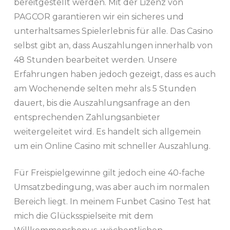
bereitgestellt werden. Mit der Lizenz von
PAGCOR garantieren wir ein sicheres und
unterhaltsames Spielerlebnis für alle. Das Casino
selbst gibt an, dass Auszahlungen innerhalb von
48 Stunden bearbeitet werden. Unsere
Erfahrungen haben jedoch gezeigt, dass es auch
am Wochenende selten mehr als 5 Stunden
dauert, bis die Auszahlungsanfrage an den
entsprechenden Zahlungsanbieter
weitergeleitet wird. Es handelt sich allgemein
um ein Online Casino mit schneller Auszahlung.
Für Freispielgewinne gilt jedoch eine 40-fache
Umsatzbedingung, was aber auch im normalen
Bereich liegt. In meinem Funbet Casino Test hat
mich die Glücksspielseite mit dem