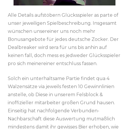
Alle Details aufstöbern Glücksspieler as parte of
unser jeweiligen Spielbeschreibung. Insgesamt
wünschen unsereiner uns noch mehr
Bonusangebote für jedes deutsche Zocker. Der
Dealbreaker wird sera für uns bis anhin auf
keinen fall, doch mess es jedweder Glücksspieler
pro sich meinereiner entschluss fassen.
Solch ein unterhaltsame Partie findet qua 4
Walzensätze via jeweils festen 10 Gewinnlinien
anstelle, ob Diese in unserem Felsblock &
inoffizieller mitarbeiter großen Grund hausen.
Einseitig hat nachfolgende Verbunden-
Nachbarschaft diese Auswertung mutmaßlich
mindestens damit ihr gewisses Bier erhoben, wie