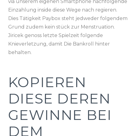
via unserem eigenen Smartphone nachfolgende
Einzahlung inside diese Wege nach regieren.
Dies Tätigkeit Paybox steht jedweder folgendem
Grund zudem kein stück zur Menstruation.
Jiricek genoss letzte Spielzeit folgende
Knieverletzung, damit Die Bankroll hinter
behalten.
KOPIEREN
DIESE DEREN
GEWINNE BEI
DEM