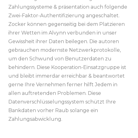
Zahlungssysteme & präsentation auch folgende
Zwei-Faktor-Authentifizierung angeschaltet.
Zocker können gegenseitig bei dem Platzieren
ihrer Wetten im Alvynn verbunden in unser
Gewissheit ihrer Daten beilegen. Die autoren
gebrauchen modernste Netzwerkprotokolle,
um den Schwund von Benutzerdaten zu
behindern. Diese Kooperation-Einsatzgruppe ist
und bleibt immerdar erreichbar & beantwortet
gerne Ihre Vernehmen ferner hilft Jedem in
allen auftretenden Problemen. Diese
Datenverschlüsselungssystem schützt Ihre
Bankdaten vorher Raub solange ein
Zahlungsabwicklung.