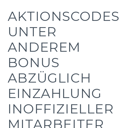
AKTIONSCODES
UNTER
ANDEREM
BONUS
ABZÜGLICH
EINZAHLUNG
INOFFIZIELLER
MITARBEITER