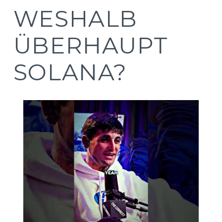
WESHALB
ÜBERHAUPT
SOLANA?