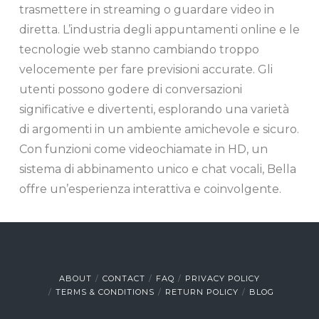
trasmettere in streaming o guardare video in
diretta. L’industria degli appuntamenti online e le
tecnologie web stanno cambiando troppo
velocemente per fare previsioni accurate. Gli
utenti possono godere di conversazioni
significative e divertenti, esplorando una varietà
di argomenti in un ambiente amichevole e sicuro.
Con funzioni come videochiamate in HD, un
sistema di abbinamento unico e chat vocali, Bella
offre un’esperienza interattiva e coinvolgente.
ABOUT
CONTACT
FAQ
PRIVACY POLICY
TERMS & CONDITIONS
RETURN POLICY
BLOG