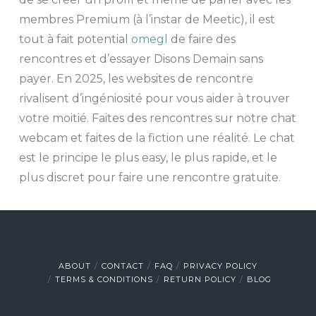
membres Premium (à l’instar de Meetic), il est
tout à fait potential
omegl
de faire des
rencontres et d’essayer Disons Demain sans
payer. En 2025, les websites de rencontre
rivalisent d’ingéniosité pour vous aider à trouver
votre moitié. Faites des rencontres sur notre chat
webcam et faites de la fiction une réalité. Le chat
est le principe le plus easy, le plus rapide, et le
plus discret pour faire une rencontre gratuite.
ABOUT
CONTACT
FAQ
PRIVACY POLICY
TERMS & CONDITIONS
RETURN POLICY
BLOG