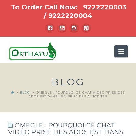
To Order Call Now:
9222220003
/
9222220004
Nav
BLOG
BLOG
OMEGLE : POURQUOI CE CHAT VIDÉO PRISÉ DES
ADOS EST DANS LE VISEUR DES AUTORITÉS
OMEGLE : POURQUOI CE CHAT
VIDÉO PRISÉ DES ADOS EST DANS