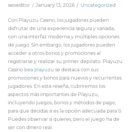
seoeditor
January 13, 2026
Uncategorized
Con Playuzu Casino, los jugadores pueden
disfrutar de una experiencia segura y variada,
con una interfaz moderna y múltiples opciones
de juego. Sin embargo, los jugadores pueden
acceder a otros bonos y promociones al
registrarse y realizar su primer depósito. Playuzu
Casino
bea playuzu
se destaca con sus
promociones y bonos para nuevos y recurrentes
jugadores. En esta reseña, cubriremos los
aspectos más importantes de Playuzu,
incluyendo juegos, bonos y métodos de pago,
para que decidas si es la opción adecuada para ti.
Puedes observar si quieres, pero el juego ha de
ser con dinero real.