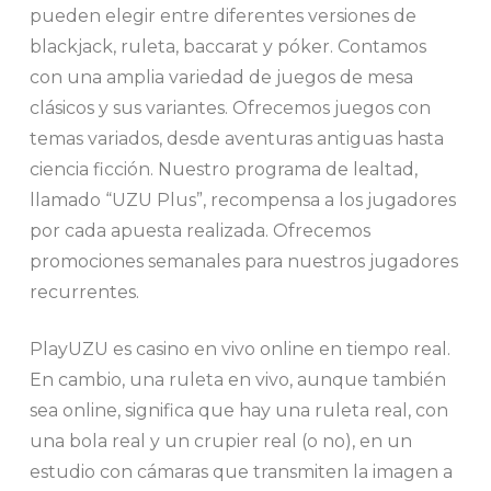
pueden elegir entre diferentes versiones de
blackjack, ruleta, baccarat y póker. Contamos
con una amplia variedad de juegos de mesa
clásicos y sus variantes. Ofrecemos juegos con
temas variados, desde aventuras antiguas hasta
ciencia ficción. Nuestro programa de lealtad,
llamado “UZU Plus”, recompensa a los jugadores
por cada apuesta realizada. Ofrecemos
promociones semanales para nuestros jugadores
recurrentes.
PlayUZU es casino en vivo online en tiempo real.
En cambio, una ruleta en vivo, aunque también
sea online, significa que hay una ruleta real, con
una bola real y un crupier real (o no), en un
estudio con cámaras que transmiten la imagen a