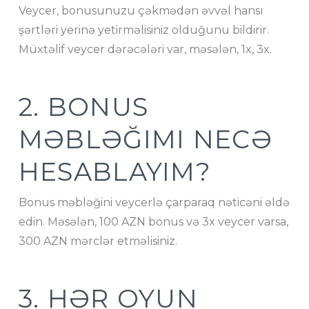
Veycer, bonusunuzu çəkmədən əvvəl hansı
şərtləri yerinə yetirməlisiniz olduğunu bildirir.
Müxtəlif veycer dərəcələri var, məsələn, 1x, 3x.
2. BONUS
MƏBLƏĞIMI NECƏ
HESABLAYIM?
Bonus məbləğini veycerlə çarparaq nəticəni əldə
edin. Məsələn, 100 AZN bonus və 3x veycer varsa,
300 AZN mərclər etməlisiniz.
3. HƏR OYUN