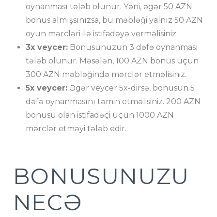
oynanması tələb olunur. Yəni, əgər 50 AZN
bonus almışsınızsa, bu məbləği yalnız 50 AZN
oyun mərcləri ilə istifadəyə verməlisiniz.
3x veycer:
Bonusunuzun 3 dəfə oynanması
tələb olunur. Məsələn, 100 AZN bonus üçün
300 AZN məbləğində mərclər etməlisiniz.
5x veycer:
Əgər veycer 5x-dirsə, bonusun 5
dəfə oynanmasını təmin etməlisiniz. 200 AZN
bonusu olan istifadəçi üçün 1000 AZN
mərclər etməyi tələb edir.
BONUSUNUZU
NECƏ