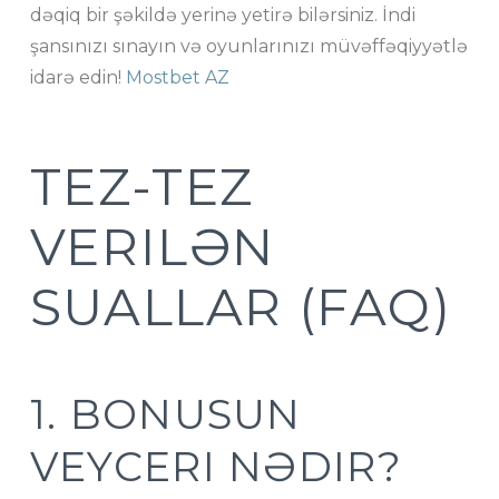
dəqiq bir şəkildə yerinə yetirə bilərsiniz. İndi
şansınızı sınayın və oyunlarınızı müvəffəqiyyətlə
idarə edin!
Mostbet AZ
TEZ-TEZ
VERILƏN
SUALLAR (FAQ)
1. BONUSUN
VEYCERI NƏDIR?