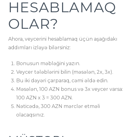
HESABLAMAQ
OLAR?
Ahora, veycerini hesablamaq üçün aşağıdakı
addımları izləyə bilərsiniz:
Bonusun məbləğini yazın.
Veycer tələblərini bilin (məsələn, 2x, 3x).
Bu iki dəyəri çarparaq, cəmi əldə edin.
Məsələn, 100 AZN bonus və 3x veycer varsa:
100 AZN x 3 = 300 AZN.
Nəticədə, 300 AZN mərclər etməli
olacaqsınız.