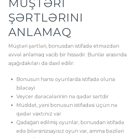
MÜŞTƏRI
ŞƏRTLƏRINI
ANLAMAQ
Müştəri şərtləri, bonusdan istifadə etməzdən
əvvəl anlamaq vacib bir hissədir. Bunlar arasında
aşağıdakıları da daxil edilir:
Bonusun hansı oyunlarda istifadə oluna
biləcəyi
Veycer dərəcələrinin nə qədər sərtdir
Müddət, yəni bonusun istifadəsi üçün nə
qədər vaxtınız var
Qadağan edilmiş oyunlar, bonusdan istifadə
edə bilərsinizsayısız oyun var, amma bəziləri