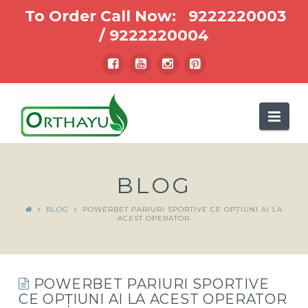
To Order Call Now:
9222220003
/
9222220004
Nav
BLOG
BLOG
POWERBET PARIURI SPORTIVE CE OPȚIUNI AI LA
ACEST OPERATOR
POWERBET PARIURI SPORTIVE
CE OPȚIUNI AI LA ACEST OPERATOR