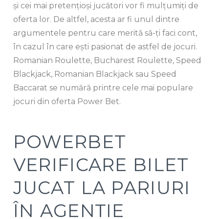
și cei mai pretențioși jucători vor fi mulțumiți de
oferta lor. De altfel, acesta ar fi unul dintre
argumentele pentru care merită să-ți faci cont,
în cazul în care ești pasionat de astfel de jocuri.
Romanian Roulette, Bucharest Roulette, Speed
Blackjack, Romanian Blackjack sau Speed
Baccarat se numără printre cele mai populare
jocuri din oferta Power Bet.
POWERBET
VERIFICARE BILET
JUCAT LA PARIURI
ÎN AGENȚIE