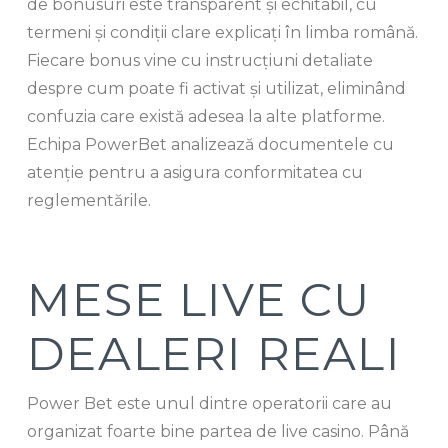
de bonusuri este transparent și echitabil, cu
termeni și condiții clare explicați în limba română.
Fiecare bonus vine cu instrucțiuni detaliate
despre cum poate fi activat și utilizat, eliminând
confuzia care există adesea la alte platforme.
Echipa PowerBet analizează documentele cu
atenție pentru a asigura conformitatea cu
reglementările.
MESE LIVE CU
DEALERI REALI
Power Bet este unul dintre operatorii care au
organizat foarte bine partea de live casino. Până