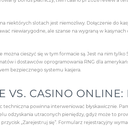
erowany bonus płatniczy, twin casino pl 2026 review a 
a niektórych slotach jest niemożliwy. Dołączenie do kas
ydawać niewiarygodne, ale szanse na wygraną w kasynach
można cieszyć się w tym formacie są. Jest na nim tylko 
utomatów i dostawców oprogramowania RNG dla amerykańs
ctwem bezpiecznego systemu kasjera.
 VS. CASINO ONLINE
oc techniczna powinna interweniować błyskawicznie. Pam
 celu odzyskania utraconych pieniędzy, gdyż może to pr
 przycisk „Zarejestruj się”. Formularz rejestracyjny wymag