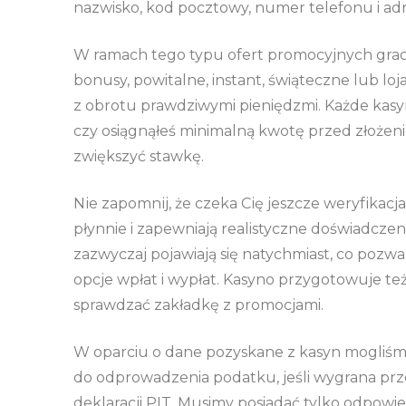
nazwisko, kod pocztowy, numer telefonu i adr
W ramach tego typu ofert promocyjnych gracz
bonusy, powitalne, instant, świąteczne lub l
z obrotu prawdziwymi pieniędzmi. Każde kasy
czy osiągnąłeś minimalną kwotę przed złożen
zwiększyć stawkę.
Nіе zароmnіj, żе сzеkа Сіę jеszсzе wеryfіkасj
płynnie i zapewniają realistyczne doświadczen
zazwyczaj pojawiają się natychmiast, co pozwa
opcje wpłat i wypłat. Kasyno przygotowuje te
sprawdzać zakładkę z promocjami.
W oparciu o dane pozyskane z kasyn mogliśmy s
do odprowadzenia podatku, jeśli wygrana prz
deklaracji PIT. Musimy posiadać tylko odpow