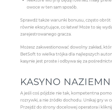
Niektóre witryny będą również miały pref
owoce w ten sam sposób.
Sprawdź także warunki bonusu, często obrót n
równie ekscytujące, co łatwe! Może to się w
zarejestrowanego gracza.
Możesz zakwestionować dowolny zakład, które 
BetSoft to wielka trójka dla najlepszych a
kasynie jest proste i odbywa się za pośredni
KASYNO NAZIEMNE
A jeśli coś pójdzie nie tak, kompetentna pom
rozrywki, a nie źródło dochodu. Unikaj gry w
Przejdź do strony docelowej operatora i kliknij