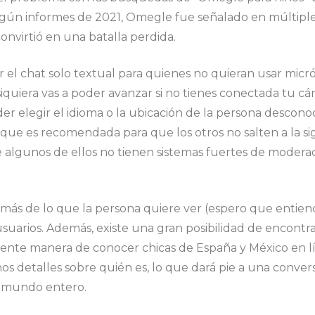
 Según informes de 2021, Omegle fue señalado en múltipl
onvirtió en una batalla perdida.
er el chat solo textual para quienes no quieran usar mic
iquiera vas a poder avanzar si no tienes conectada tu cám
oder elegir el idioma o la ubicación de la persona desco
ue es recomendada para que los otros no salten a la si
 que algunos de ellos no tienen sistemas fuertes de moder
más de lo que la persona quiere ver (espero que entiend
uarios. Además, existe una gran posibilidad de encontrars
ente manera de conocer chicas de España y México en lí
s detalles sobre quién es, lo que dará pie a una conversa
al mundo entero.