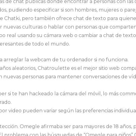
as de chat públicas donde encontrar a personas con las 
os, pudiendo especificar si son hombres, mujeres o pare
 de Chatki, pero también ofrece chat de texto para quien
er nuevas culturas o hablar con personas que comparten t
real usando su cámara web o cambiar a chat de texto si 
teresantes de todo el mundo.
ra arreglar la webcam de tu ordenador si no funciona.
raños aleatorios, Chatroulette es el mejor sitio web comp
nuevas personas para mantener conversaciones de vídeo 
r si te han hackeado la cámara del móvil, lo más common
rado.
 por video pueden variar según las preferencias individual
protección. Omegle afirmaba ser para mayores de 18 años,
 El problema con las búsquedas de “Omegle para niños”