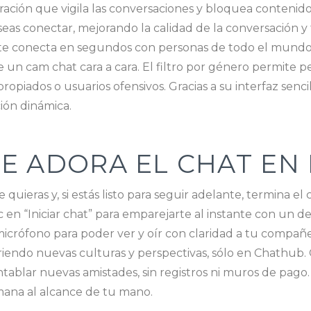
ón que vigila las conversaciones y bloquea contenido of
s conectar, mejorando la calidad de la conversación y fa
te conecta en segundos con personas de todo el mundo.
 un cam chat cara a cara. El filtro por género permite pe
opiados o usuarios ofensivos. Gracias a su interfaz sen
ón dinámica.
E ADORA EL CHAT EN 
quieras y, si estás listo para seguir adelante, termina e
en “Iniciar chat” para emparejarte al instante con un des
 micrófono para poder ver y oír con claridad a tu compañ
riendo nuevas culturas y perspectivas, sólo en Chathub.
entablar nuevas amistades, sin registros ni muros de pago
umana al alcance de tu mano.