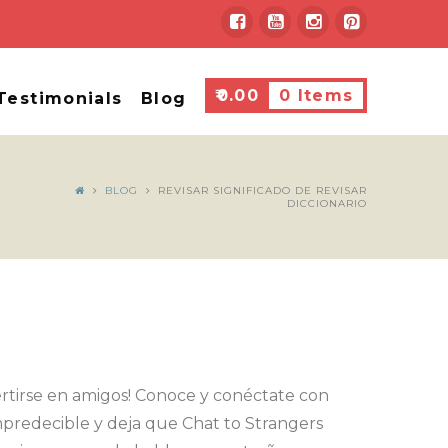
₹
0.00
0 Items
Testimonials
Blog
BLOG
REVISAR SIGNIFICADO DE REVISAR
DICCIONARIO
vertirse en amigos! Conoce y conéctate con
mpredecible y deja que Chat to Strangers