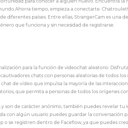
ortunidad para conocer a alguien nuevo. Encuentra la 
 mundo.Ahorra tiempo, empieza a conectarte. Chatroulet
de diferentes países. Entre ellas, StrangerCam es una d
 género que funciona y sin necesidad de registrarse.
lización para la función de videochat aleatorio. Disfrut
 cautivadores chats con personas aleatorias de todos lo
chat de vídeo que impulsa la mayoría de las interaccion
atorios, que permita a personas de todos los orígenes con
s y son de carácter anónimo, también puedes revelar tu 
ida con algún usuario puedes guardar la conversación pa
 o se registren dentro de Faceflow, ya que puedes crear