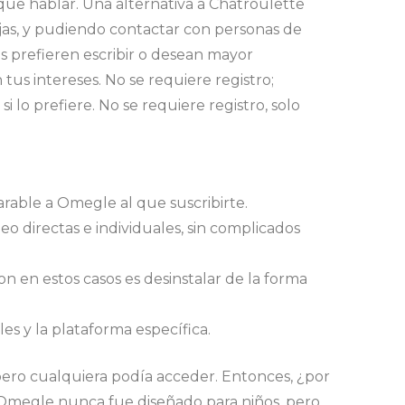
que hablar. Una alternativa a Chatroulette
jas, y pudiendo contactar con personas de
es prefieren escribir o desean mayor
us intereses. No se requiere registro;
lo prefiere. No se requiere registro, solo
arable a Omegle al que suscribirte.
directas e individuales, sin complicados
 en estos casos es desinstalar de la forma
es y la plataforma específica.
 pero cualquiera podía acceder. Entonces, ¿por
 Omegle nunca fue diseñado para niños, pero