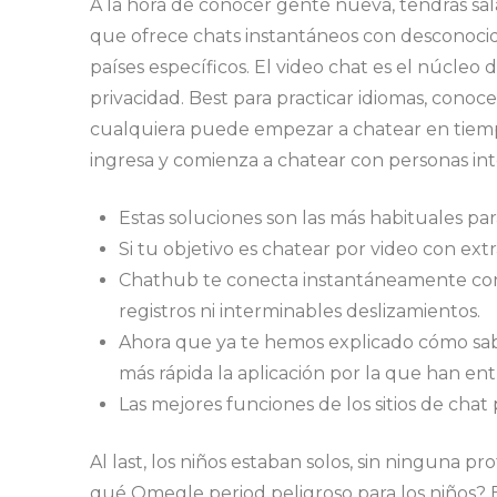
A la hora de conocer gente nueva, tendrás sal
que ofrece chats instantáneos con desconocid
países específicos. El video chat es el núcleo
privacidad. Best para practicar idiomas, conoc
cualquiera puede empezar a chatear en tiempo 
ingresa y comienza a chatear con personas in
Estas soluciones son las más habituales pa
Si tu objetivo es chatear por video con ext
Chathub te conecta instantáneamente con 
registros ni interminables deslizamientos.
Ahora que ya te hemos explicado cómo sabe
más rápida la aplicación por la que han ent
Las mejores funciones de los sitios de chat
Al last, los niños estaban solos, sin ninguna 
qué Omegle period peligroso para los niños?