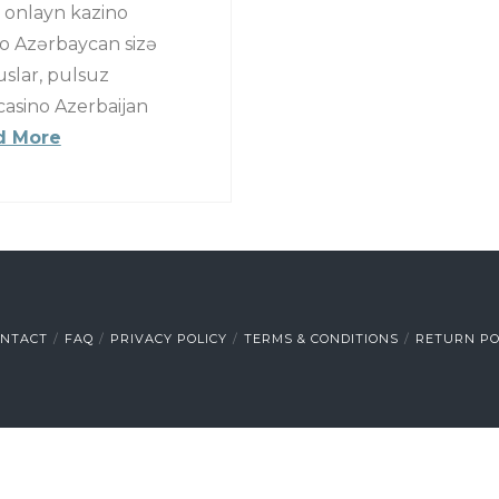
 onlayn kazino
nco Azərbaycan sizə
nuslar, pulsuz
casino Azerbaijan
d More
ONTACT
FAQ
PRIVACY POLICY
TERMS & CONDITIONS
RETURN PO