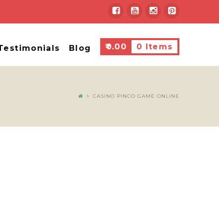
₹
0.00
0 Items
Testimonials
Blog
CASINO PINCO GAME ONLINE