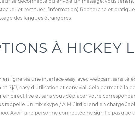
cuteur se déconnecte ou envoie un message, vous tenant i
stocker et restituer l’information) Recherche et pratiqu
issage des langues étrangères.
TIONS À HICKEY 
er en ligne via une interface easy, avec webcam, sans tél
4 et 7j/7, easy d’utilisation et convivial. Cela permet à l
ir en direct live et sans vous déplacer votre correspond
ous rappelle un mix skype / AIM, Jitsi prend en charge J
ahoo. Avoir une personne connectée ne signifie pas que c