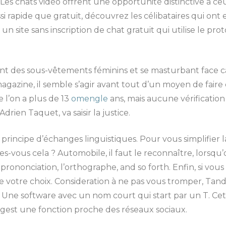
 Les chats vidéo offrent une opportunité distinctive à c
 rapide que gratuit, découvrez les célibataires qui ont en
un site sans inscription de chat gratuit qui utilise le p
des sous-vêtements féminins et se masturbant face ca
gazine, il semble s’agir avant tout d’un moyen de faire d
e l’on a plus de 13
omengle
ans, mais aucune vérification 
drien Taquet, va saisir la justice.
rincipe d’échanges linguistiques. Pour vous simplifier l
-vous cela ? Automobile, il faut le reconnaître, lorsq
ononciation, l’orthographe, and so forth. Enfin, si vous ê
e votre choix. Consideration à ne pas vous tromper, Tan
. Une software avec un nom court qui start par un T. C
est une fonction proche des réseaux sociaux.