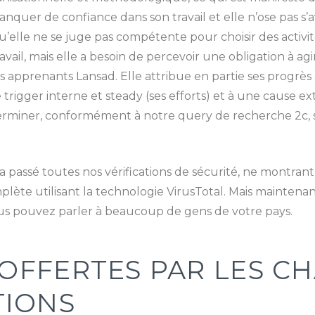
i manquer de confiance dans son travail et elle n’ose pas
u’elle ne se juge pas compétente pour choisir des activit
avail, mais elle a besoin de percevoir une obligation à agi
apprenants Lansad. Elle attribue en partie ses progrès à l’
e trigger interne et steady (ses efforts) et à une cause ex
erminer, conformément à notre query de recherche 2c, si
 a passé toutes nos vérifications de sécurité, ne montra
mplète utilisant la technologie VirusTotal. Mais mainten
us pouvez parler à beaucoup de gens de votre pays.
S OFFERTES PAR LES C
TIONS