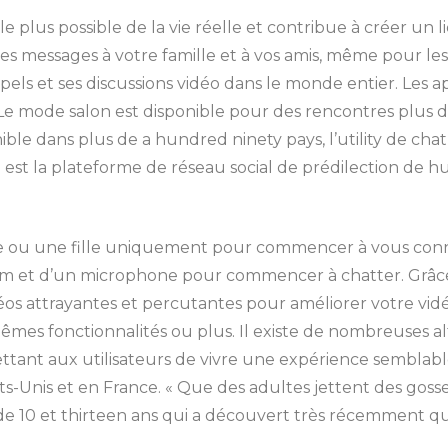
e plus possible de la vie réelle et contribue à créer un l
 messages à votre famille et à vos amis, même pour les 
pels et ses discussions vidéo dans le monde entier. Les a
Le mode salon est disponible pour des rencontres plus 
onible dans plus de a hundred ninety pays, l’utility de ch
est la plateforme de réseau social de prédilection de hu
e ou une fille uniquement pour commencer à vous con
cam et d’un microphone pour commencer à chatter. Grâce 
éos attrayantes et percutantes pour améliorer votre vidéo
êmes fonctionnalités ou plus. Il existe de nombreuses al
mettant aux utilisateurs de vivre une expérience semblab
ts-Unis et en France. « Que des adultes jettent des gosse
0 et thirteen ans qui a découvert très récemment qu’ils