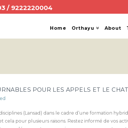
03
/
9222220004
Home
Orthayu
About
OURNABLES POUR LES APPELS ET LE CHA
zed
 disciplines (Lansad) dans le cadre d’une formation hybri
et cela pour plusieurs raisons. Restez informé de vos a