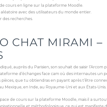
de cours en ligne sur la plateforme Moodle.
 aléatoire avec des utilisateurs du monde entier.
er des recherches.
 CHAT MIRAMI – 
S
ndiqué, auprès du Parisien, son souhait de saisir l’Arcom p
teforme d’échanges face cam où des internautes un peu 
 des pièces, que tu obtiendras en payant après t’être conn
u Mexique, en Inde, au Royaume-Uni et aux États-Unis.
space de cours sur la plateforme Moodle, mais il a surtou
ationnelle et méthodologique, ce qui est manifeste dans