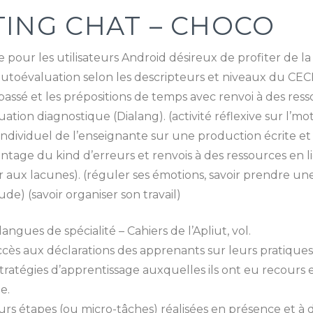
TING CHAT – CHOCO
pour les utilisateurs Android désireux de profiter de l
utoévaluation selon les descripteurs et niveaux du CECRL,
ssé et les prépositions de temps avec renvoi à des ressou
uation diagnostique (Dialang). (activité réflexive sur l’m
 individuel de l’enseignante sur une production écrite
ntage du kind d’erreurs et renvois à des ressources en 
 aux lacunes). (réguler ses émotions, savoir prendre une 
ude) (savoir organiser son travail)
gues de spécialité – Cahiers de l’Apliut, vol.
ccès aux déclarations des apprenants sur leurs pratiques
x stratégies d’apprentissage auxquelles ils ont eu recou
e.
s étapes (ou micro-tâches) réalisées en présence et à