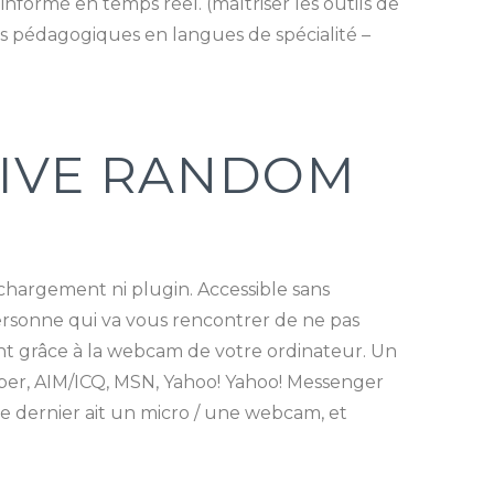
nformé en temps réel. (maîtriser les outils de
es pédagogiques en langues de spécialité –
LIVE RANDOM
échargement ni plugin. Accessible sans
a personne qui va vous rencontrer de ne pas
ant grâce à la webcam de votre ordinateur. Un
abber, AIM/ICQ, MSN, Yahoo! Yahoo! Messenger
e dernier ait un micro / une webcam, et