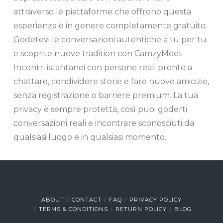
attraverso le piattaforme che offrono questa
esperienza è in genere completamente gratuito.
Godetevi le conversazioni autentiche a tu per tu
e scoprite nuove tradition con CamzyMeet.
Incontri istantanei con persone reali pronte a
chattare, condividere storie e fare nuove amicizie,
senza registrazione o barriere premium. La tua
privacy è sempre protetta, così puoi goderti
conversazioni reali e incontrare sconosciuti da
qualsiasi luogo e in qualsiasi momento.
ABOUT
CONTACT
FAQ
PRIVACY POLICY
TERMS & CONDITIONS
RETURN POLICY
BLOG