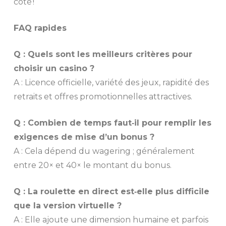
côté !
FAQ rapides
Q : Quels sont les meilleurs critères pour
choisir un casino ?
A : Licence officielle, variété des jeux, rapidité des
retraits et offres promotionnelles attractives.
Q : Combien de temps faut‑il pour remplir les
exigences de mise d’un bonus ?
A : Cela dépend du wagering ; généralement
entre 20× et 40× le montant du bonus.
Q : La roulette en direct est‑elle plus difficile
que la version virtuelle ?
A : Elle ajoute une dimension humaine et parfois