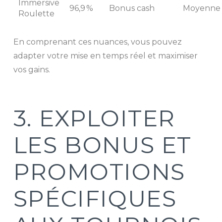
Immersive
96,9 %
Bonus cash
Moyenne
Roulette
En comprenant ces nuances, vous pouvez
adapter votre mise en temps réel et maximiser
vos gains.
3. EXPLOITER
LES BONUS ET
PROMOTIONS
SPÉCIFIQUES