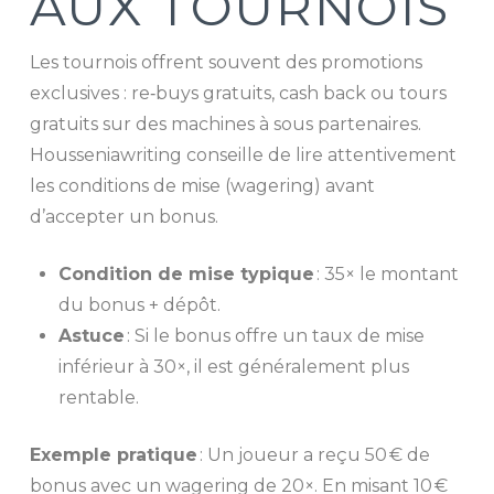
AUX TOURNOIS
Les tournois offrent souvent des promotions
exclusives : re‑buys gratuits, cash back ou tours
gratuits sur des machines à sous partenaires.
Housseniawriting conseille de lire attentivement
les conditions de mise (wagering) avant
d’accepter un bonus.
Condition de mise typique
: 35× le montant
du bonus + dépôt.
Astuce
: Si le bonus offre un taux de mise
inférieur à 30×, il est généralement plus
rentable.
Exemple pratique
: Un joueur a reçu 50 € de
bonus avec un wagering de 20×. En misant 10 €