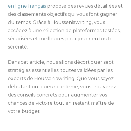
en ligne français
propose des revues détaillées et
des classements objectifs qui vous font gagner
du temps. Grâce à Housseniawriting, vous
accédez à une sélection de plateformes testées,
sécurisées et meilleures pour jouer en toute
sérénité.
Dans cet article, nous allons décortiquer sept
stratégies essentielles, toutes validées par les
experts de Housseniawriting. Que vous soyez
débutant ou joueur confirmé, vous trouverez
des conseils concrets pour augmenter vos
chances de victoire tout en restant maître de
votre budget.