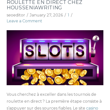
ROULETTE EN DIRECT CHEZ
HOUSSENIAWRITING
seoeditor
January 27, 2026
1
Leave a Comment
Vous cherchez à exceller dans les tournois de
roulette en direct ? La première étape consiste à
s’appuyer sur des sources fiables. Le site
casino