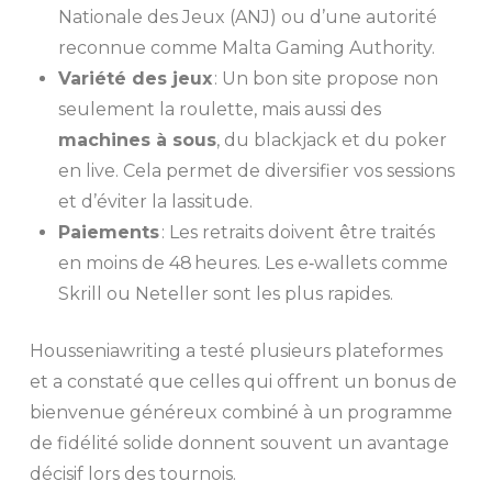
Nationale des Jeux (ANJ) ou d’une autorité
reconnue comme Malta Gaming Authority.
Variété des jeux
: Un bon site propose non
seulement la roulette, mais aussi des
machines à sous
, du blackjack et du poker
en live. Cela permet de diversifier vos sessions
et d’éviter la lassitude.
Paiements
: Les retraits doivent être traités
en moins de 48 heures. Les e‑wallets comme
Skrill ou Neteller sont les plus rapides.
Housseniawriting a testé plusieurs plateformes
et a constaté que celles qui offrent un bonus de
bienvenue généreux combiné à un programme
de fidélité solide donnent souvent un avantage
décisif lors des tournois.