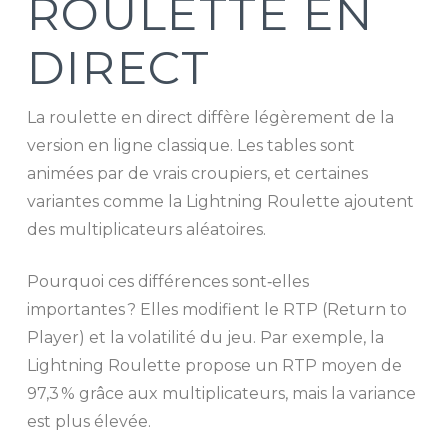
ROULETTE EN
DIRECT
La roulette en direct diffère légèrement de la
version en ligne classique. Les tables sont
animées par de vrais croupiers, et certaines
variantes comme la Lightning Roulette ajoutent
des multiplicateurs aléatoires.
Pourquoi ces différences sont‑elles
importantes ? Elles modifient le RTP (Return to
Player) et la volatilité du jeu. Par exemple, la
Lightning Roulette propose un RTP moyen de
97,3 % grâce aux multiplicateurs, mais la variance
est plus élevée.