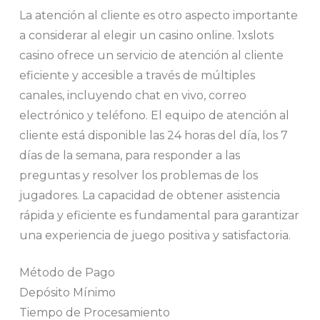
La atención al cliente es otro aspecto importante
a considerar al elegir un casino online. 1xslots
casino ofrece un servicio de atención al cliente
eficiente y accesible a través de múltiples
canales, incluyendo chat en vivo, correo
electrónico y teléfono. El equipo de atención al
cliente está disponible las 24 horas del día, los 7
días de la semana, para responder a las
preguntas y resolver los problemas de los
jugadores. La capacidad de obtener asistencia
rápida y eficiente es fundamental para garantizar
una experiencia de juego positiva y satisfactoria.
Método de Pago
Depósito Mínimo
Tiempo de Procesamiento