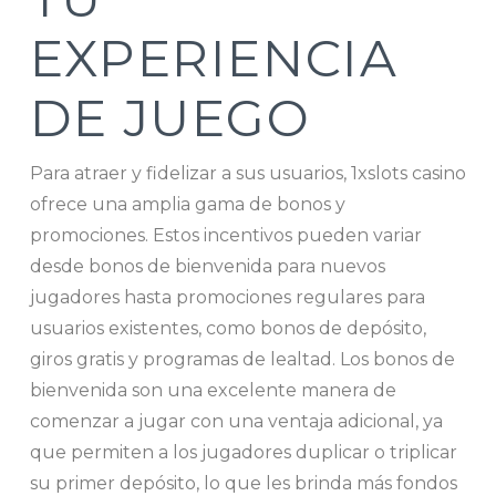
EXPERIENCIA
DE JUEGO
Para atraer y fidelizar a sus usuarios, 1xslots casino
ofrece una amplia gama de bonos y
promociones. Estos incentivos pueden variar
desde bonos de bienvenida para nuevos
jugadores hasta promociones regulares para
usuarios existentes, como bonos de depósito,
giros gratis y programas de lealtad. Los bonos de
bienvenida son una excelente manera de
comenzar a jugar con una ventaja adicional, ya
que permiten a los jugadores duplicar o triplicar
su primer depósito, lo que les brinda más fondos