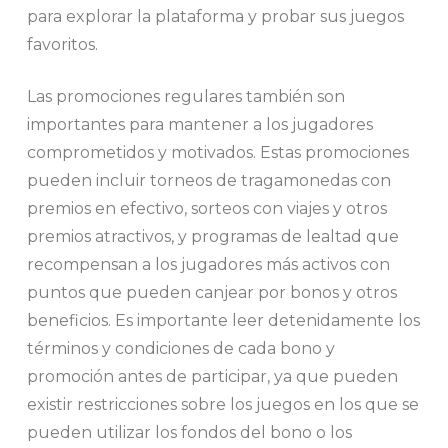
para explorar la plataforma y probar sus juegos
favoritos.
Las promociones regulares también son
importantes para mantener a los jugadores
comprometidos y motivados. Estas promociones
pueden incluir torneos de tragamonedas con
premios en efectivo, sorteos con viajes y otros
premios atractivos, y programas de lealtad que
recompensan a los jugadores más activos con
puntos que pueden canjear por bonos y otros
beneficios. Es importante leer detenidamente los
términos y condiciones de cada bono y
promoción antes de participar, ya que pueden
existir restricciones sobre los juegos en los que se
pueden utilizar los fondos del bono o los