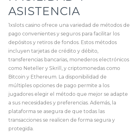
ASISTENCIA
1xslots casino ofrece una variedad de métodos de
pago convenientes y seguros para facilitar los
depósitos y retiros de fondos. Estos métodos
incluyen tarjetas de crédito y débito,
transferencias bancarias, monederos electrónicos
como Neteller y Skrill, y criptomonedas como
Bitcoin y Ethereum. La disponibilidad de
múltiples opciones de pago permite a los
jugadores elegir el método que mejor se adapte
a sus necesidades y preferencias. Además, la
plataforma se asegura de que todas las
transacciones se realicen de forma segura y
protegida.