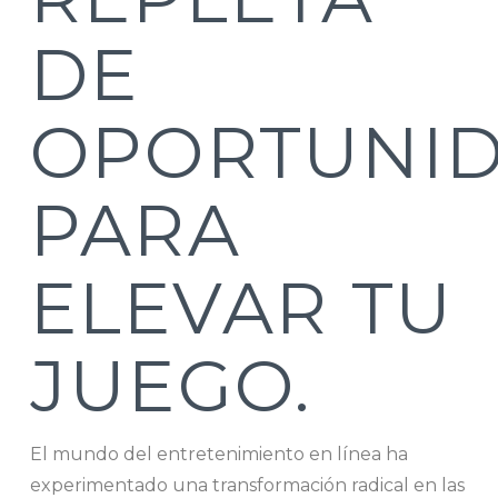
DE
OPORTUNI
PARA
ELEVAR TU
JUEGO.
El mundo del entretenimiento en línea ha
experimentado una transformación radical en las