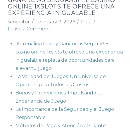
GANANCIAS SEGURAS! EL CASINO
ONLINE 1XSLOTS TE OFRECE UNA
EXPERIENCIA INIGUALABLE
seoeditor
February 3, 2026
Post
Leave a Comment
¡Adrenalina Pura y Ganancias Seguras! El
casino online 1xslots te ofrece una experiencia
inigualable repleta de oportunidades para
elevar tu juego.
La Variedad de Juegos: Un Universo de
Opciones para Todos los Gustos
Bonos y Promociones: Impulsando tu
Experiencia de Juego
La Importancia de la Seguridad y el Juego
Responsable
Métodos de Pago y Atención al Cliente: