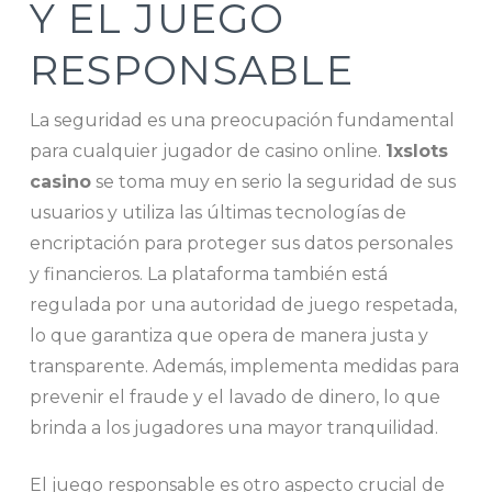
Y EL JUEGO
RESPONSABLE
La seguridad es una preocupación fundamental
para cualquier jugador de casino online.
1xslots
casino
se toma muy en serio la seguridad de sus
usuarios y utiliza las últimas tecnologías de
encriptación para proteger sus datos personales
y financieros. La plataforma también está
regulada por una autoridad de juego respetada,
lo que garantiza que opera de manera justa y
transparente. Además, implementa medidas para
prevenir el fraude y el lavado de dinero, lo que
brinda a los jugadores una mayor tranquilidad.
El juego responsable es otro aspecto crucial de