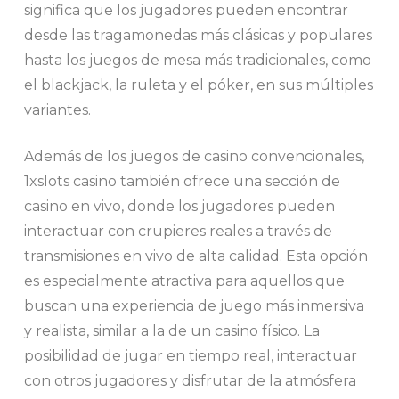
significa que los jugadores pueden encontrar
desde las tragamonedas más clásicas y populares
hasta los juegos de mesa más tradicionales, como
el blackjack, la ruleta y el póker, en sus múltiples
variantes.
Además de los juegos de casino convencionales,
1xslots casino también ofrece una sección de
casino en vivo, donde los jugadores pueden
interactuar con crupieres reales a través de
transmisiones en vivo de alta calidad. Esta opción
es especialmente atractiva para aquellos que
buscan una experiencia de juego más inmersiva
y realista, similar a la de un casino físico. La
posibilidad de jugar en tiempo real, interactuar
con otros jugadores y disfrutar de la atmósfera