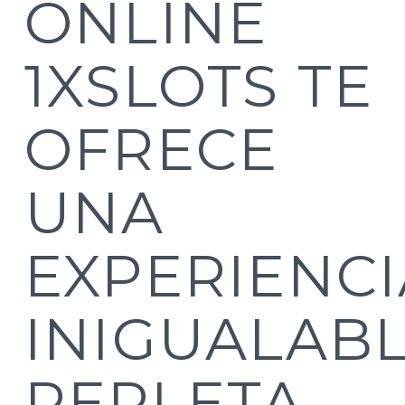
ONLINE
1XSLOTS TE
OFRECE
UNA
EXPERIENCI
INIGUALAB
REPLETA