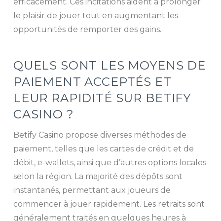
efficacement. Ces incitations aident à prolonger
le plaisir de jouer tout en augmentant les
opportunités de remporter des gains.
QUELS SONT LES MOYENS DE
PAIEMENT ACCEPTÉS ET
LEUR RAPIDITÉ SUR BETIFY
CASINO ?
Betify Casino propose diverses méthodes de
paiement, telles que les cartes de crédit et de
débit, e-wallets, ainsi que d’autres options locales
selon la région. La majorité des dépôts sont
instantanés, permettant aux joueurs de
commencer à jouer rapidement. Les retraits sont
généralement traités en quelques heures à