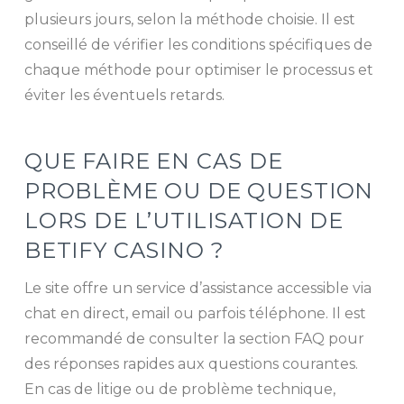
plusieurs jours, selon la méthode choisie. Il est
conseillé de vérifier les conditions spécifiques de
chaque méthode pour optimiser le processus et
éviter les éventuels retards.
QUE FAIRE EN CAS DE
PROBLÈME OU DE QUESTION
LORS DE L’UTILISATION DE
BETIFY CASINO ?
Le site offre un service d’assistance accessible via
chat en direct, email ou parfois téléphone. Il est
recommandé de consulter la section FAQ pour
des réponses rapides aux questions courantes.
En cas de litige ou de problème technique,