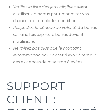
Vérifiez la liste des jeux éligibles
avant
d’utiliser un bonus pour maximiser vos
chances de remplir les conditions.
Respectez la période de validité
du bonus,
car une fois expiré, le bonus devient
inutilisable.
Ne misez pas plus que le montant
recommandé
pour éviter d’avoir à remplir
des exigences de mise trop élevées.
SUPPORT
CLIENT :