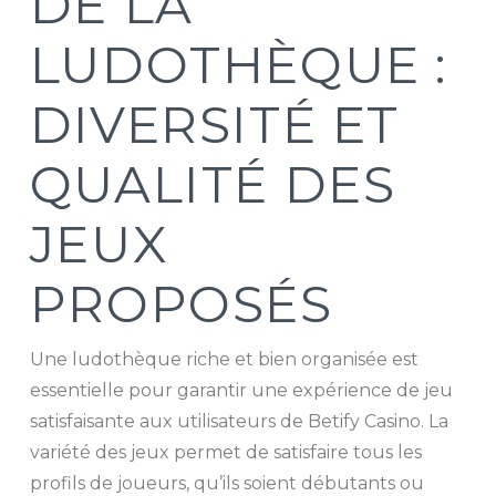
DE LA
LUDOTHÈQUE :
DIVERSITÉ ET
QUALITÉ DES
JEUX
PROPOSÉS
Une ludothèque riche et bien organisée est
essentielle pour garantir une expérience de jeu
satisfaisante aux utilisateurs de Betify Casino. La
variété des jeux permet de satisfaire tous les
profils de joueurs, qu’ils soient débutants ou