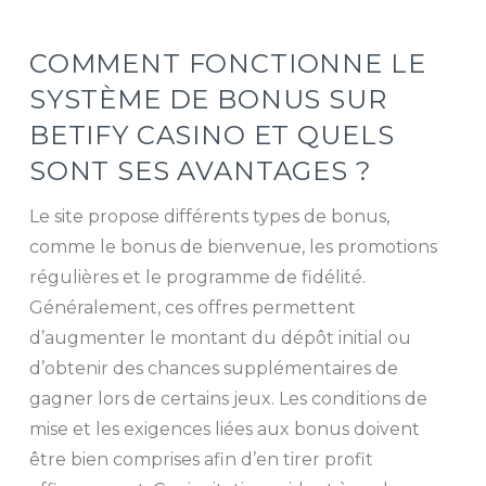
COMMENT FONCTIONNE LE
SYSTÈME DE BONUS SUR
BETIFY CASINO ET QUELS
SONT SES AVANTAGES ?
Le site propose différents types de bonus,
comme le bonus de bienvenue, les promotions
régulières et le programme de fidélité.
Généralement, ces offres permettent
d’augmenter le montant du dépôt initial ou
d’obtenir des chances supplémentaires de
gagner lors de certains jeux. Les conditions de
mise et les exigences liées aux bonus doivent
être bien comprises afin d’en tirer profit