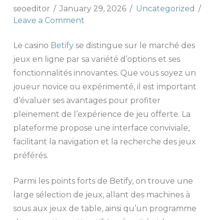
seoeditor
January 29, 2026
Uncategorized
Leave a Comment
Le casino
Betify
se distingue sur le marché des
jeux en ligne par sa variété d’options et ses
fonctionnalités innovantes. Que vous soyez un
joueur novice ou expérimenté, il est important
d’évaluer ses avantages pour profiter
pleinement de l’expérience de jeu offerte. La
plateforme propose une interface conviviale,
facilitant la navigation et la recherche des jeux
préférés.
Parmi les points forts de Betify, on trouve une
large sélection de jeux, allant des machines à
sous aux jeux de table, ainsi qu’un programme