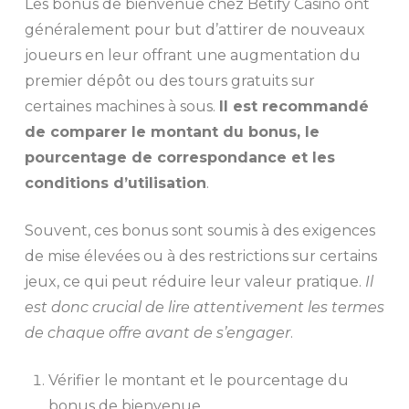
Les bonus de bienvenue chez Betify Casino ont
généralement pour but d’attirer de nouveaux
joueurs en leur offrant une augmentation du
premier dépôt ou des tours gratuits sur
certaines machines à sous.
Il est recommandé
de comparer le montant du bonus, le
pourcentage de correspondance et les
conditions d’utilisation
.
Souvent, ces bonus sont soumis à des exigences
de mise élevées ou à des restrictions sur certains
jeux, ce qui peut réduire leur valeur pratique.
Il
est donc crucial de lire attentivement les termes
de chaque offre avant de s’engager
.
Vérifier le montant et le pourcentage du
bonus de bienvenue