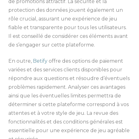
de promotions attractif. La sécurité et la
protection des données jouent également un
rôle crucial, assurant une expérience de jeu
fiable et transparente pour tous les utilisateurs.
Il est conseillé de considérer ces éléments avant
de s’engager sur cette plateforme.
En outre,
Betify
offre des options de paiement
variées et des services clients disponibles pour
répondre aux questions et résoudre d’éventuels
problèmes rapidement. Analyser ces avantages
ainsi que les éventuelles limites permettra de
déterminer si cette plateforme correspond à vos
attentes et à votre style de jeu. La revue des
fonctionnalités et des conditions générales est
essentielle pour une expérience de jeu agréable