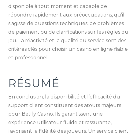
disponible à tout moment et capable de
répondre rapidement aux préoccupations, qu’il
s’agisse de questions techniques, de problèmes
de paiement ou de clarifications sur les règles du
jeu. La réactivité et la qualité du service sont des
critères clés pour choisir un casino en ligne fiable
et professionnel.
RÉSUMÉ
En conclusion, la disponibilité et l’efficacité du
support client constituent des atouts majeurs
pour Betify Casino. Ils garantissent une
expérience utilisateur fluide et rassurante,
favorisant la fidélité des joueurs. Un service client