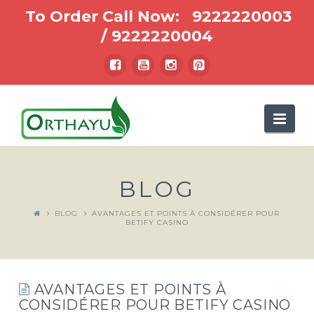
To Order Call Now:
9222220003
/
9222220004
Nav
BLOG
BLOG
AVANTAGES ET POINTS À CONSIDÉRER POUR
BETIFY CASINO
AVANTAGES ET POINTS À
CONSIDÉRER POUR BETIFY CASINO