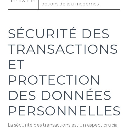
Innovation
options de jeu modernes.
SÉCURITÉ DES
TRANSACTIONS
ET
PROTECTION
DES DONNÉES
PERSONNELLES
La sécurité des transactions est un aspect crucial