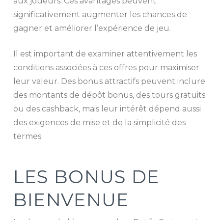
aux joueurs. Ces avantages peuvent
significativement augmenter les chances de
gagner et améliorer l’expérience de jeu.
Il est important de examiner attentivement les
conditions associées à ces offres pour maximiser
leur valeur. Des bonus attractifs peuvent inclure
des montants de dépôt bonus, des tours gratuits
ou des cashback, mais leur intérêt dépend aussi
des exigences de mise et de la simplicité des
termes.
LES BONUS DE
BIENVENUE