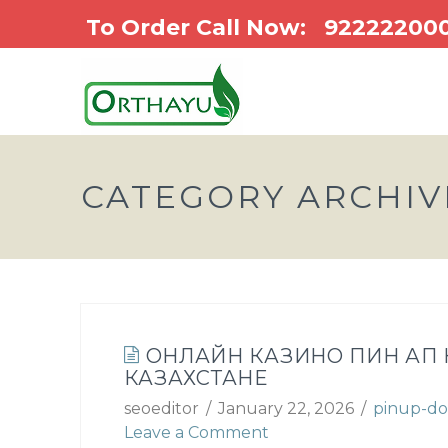
To Order Call Now:
92222200
CATEGORY ARCHIV
ОНЛАЙН КАЗИНО ПИН АП 
КАЗАХСТАНЕ
seoeditor
January 22, 2026
pinup-do
Leave a Comment