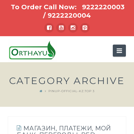
To Order Call Now:
9222220003
/
9222220004
Nav
CATEGORY ARCHIVE
PINUP-OFFICIAL-KZ.TOP 3
МАГАЗИН, ПЛАТЕЖИ, МОЙ