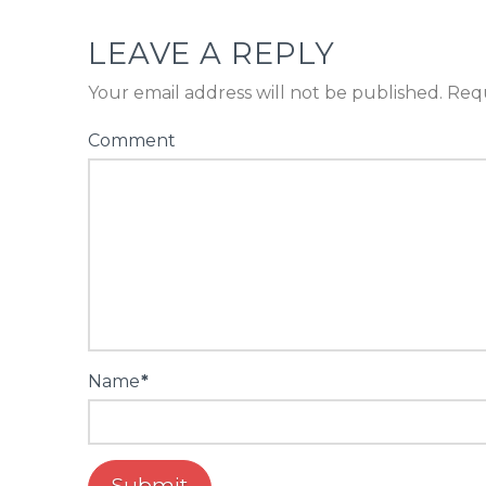
LEAVE A REPLY
Your email address will not be published.
Requ
Comment
Name
*