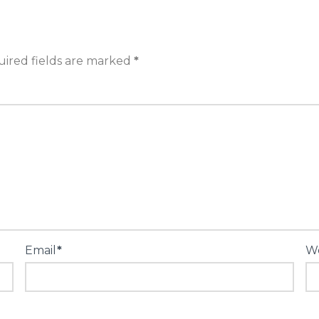
ired fields are marked
*
Email
*
We