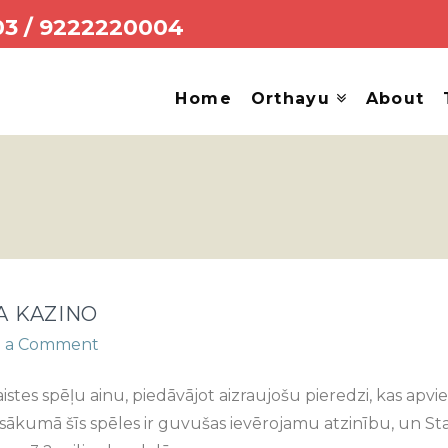
03
/
9222220004
Home
Orthayu
About
A KAZINO
e a Comment
istes spēļu ainu, piedāvājot aizraujošu pieredzi, kas apvi
sākumā šīs spēles ir guvušas ievērojamu atzinību, un Stat