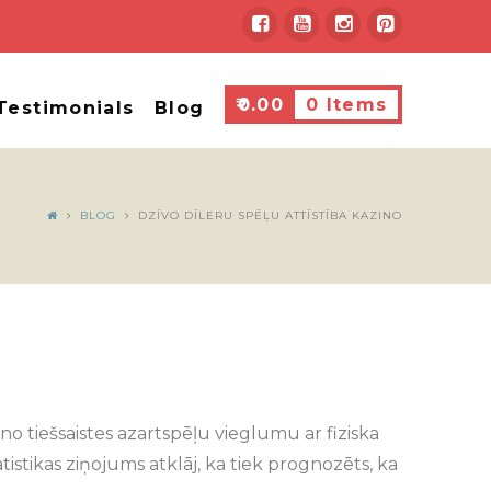
₹
0.00
0 Items
Testimonials
Blog
BLOG
DZĪVO DĪLERU SPĒĻU ATTĪSTĪBA KAZINO
eno tiešsaistes azartspēļu vieglumu ar fiziska
istikas ziņojums atklāj, ka tiek prognozēts, ka