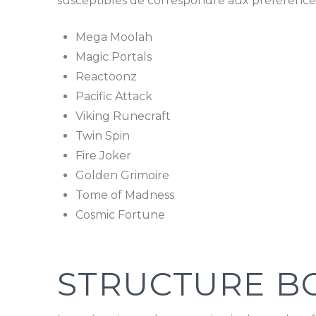
susceptibles de correspondre aux préférences 
Mega Moolah
Magic Portals
Reactoonz
Pacific Attack
Viking Runecraft
Twin Spin
Fire Joker
Golden Grimoire
Tome of Madness
Cosmic Fortune
STRUCTURE B