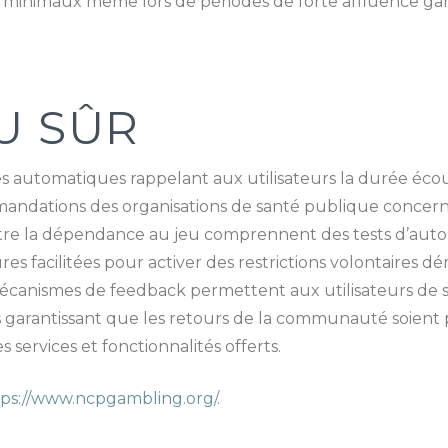
inimaux même lors de périodes de forte affluence garant
U SÛR
rtes automatiques rappelant aux utilisateurs la durée éc
ndations des organisations de santé publique concerna
re la dépendance au jeu comprennent des tests d’auto-
ures facilitées pour activer des restrictions volontaires
écanismes de feedback permettent aux utilisateurs de s
s garantissant que les retours de la communauté soient 
services et fonctionnalités offerts.
tps://www.ncpgambling.org/
.