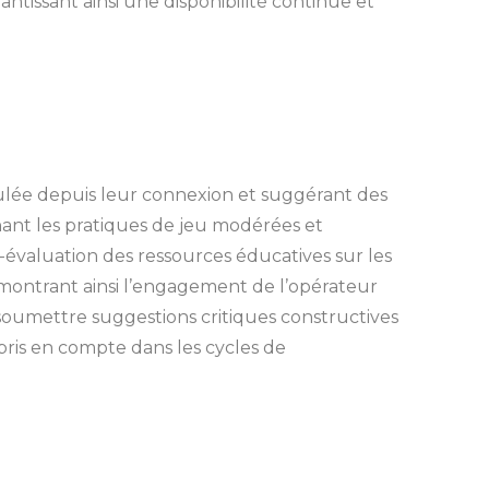
issant ainsi une disponibilité continue et
oulée depuis leur connexion et suggérant des
nt les pratiques de jeu modérées et
évaluation des ressources éducatives sur les
 démontrant ainsi l’engagement de l’opérateur
oumettre suggestions critiques constructives
pris en compte dans les cycles de