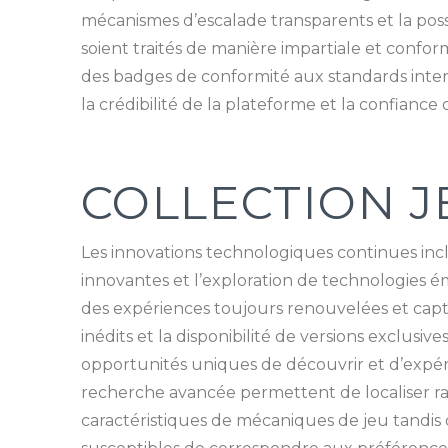
mécanismes d’escalade transparents et la possi
soient traités de manière impartiale et confo
des badges de conformité aux standards intern
la crédibilité de la plateforme et la confiance 
COLLECTION J
Les innovations technologiques continues incl
innovantes et l’exploration de technologies ém
des expériences toujours renouvelées et captiv
inédits et la disponibilité de versions exclu
opportunités uniques de découvrir et d’expé
recherche avancée permettent de localiser rap
caractéristiques de mécaniques de jeu tandis