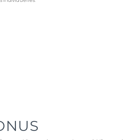
individuelles.
ONUS