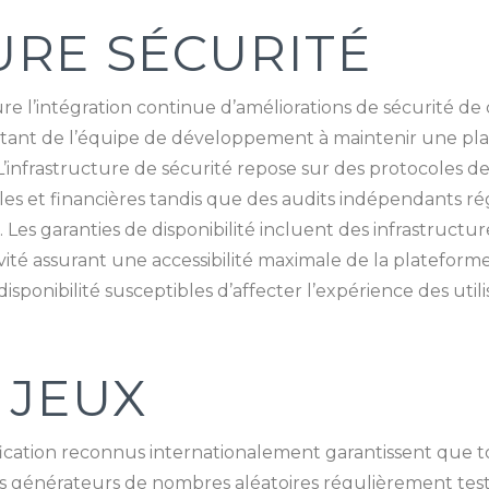
URE SÉCURITÉ
e l’intégration continue d’améliorations de sécurité de 
nt de l’équipe de développement à maintenir une plat
 L’infrastructure de sécurité repose sur des protocoles 
es et financières tandis que des audits indépendants régu
ux. Les garanties de disponibilité incluent des infrastr
vité assurant une accessibilité maximale de la platefor
isponibilité susceptibles d’affecter l’expérience des utili
 JEUX
fication reconnus internationalement garantissent que t
s générateurs de nombres aléatoires régulièrement testés