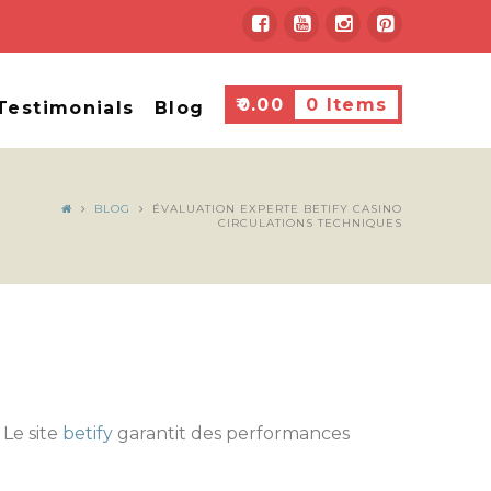
₹
0.00
0 Items
Testimonials
Blog
BLOG
ÉVALUATION EXPERTE BETIFY CASINO
CIRCULATIONS TECHNIQUES
 Le site
betify
garantit des performances