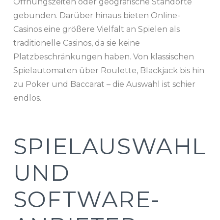
Öffnungszeiten oder geografische Standorte
gebunden. Darüber hinaus bieten Online-
Casinos eine größere Vielfalt an Spielen als
traditionelle Casinos, da sie keine
Platzbeschränkungen haben. Von klassischen
Spielautomaten über Roulette, Blackjack bis hin
zu Poker und Baccarat – die Auswahl ist schier
endlos.
SPIELAUSWAHL
UND
SOFTWARE-