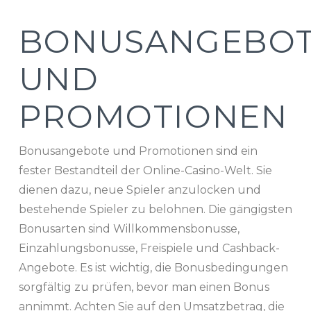
BONUSANGEBO
UND
PROMOTIONEN
Bonusangebote und Promotionen sind ein
fester Bestandteil der Online-Casino-Welt. Sie
dienen dazu, neue Spieler anzulocken und
bestehende Spieler zu belohnen. Die gängigsten
Bonusarten sind Willkommensbonusse,
Einzahlungsbonusse, Freispiele und Cashback-
Angebote. Es ist wichtig, die Bonusbedingungen
sorgfältig zu prüfen, bevor man einen Bonus
annimmt. Achten Sie auf den Umsatzbetrag, die