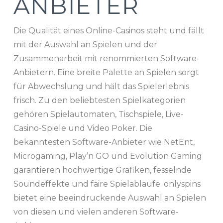
ANBIETER
Die Qualität eines Online-Casinos steht und fällt
mit der Auswahl an Spielen und der
Zusammenarbeit mit renommierten Software-
Anbietern. Eine breite Palette an Spielen sorgt
für Abwechslung und hält das Spielerlebnis
frisch. Zu den beliebtesten Spielkategorien
gehören Spielautomaten, Tischspiele, Live-
Casino-Spiele und Video Poker. Die
bekanntesten Software-Anbieter wie NetEnt,
Microgaming, Play’n GO und Evolution Gaming
garantieren hochwertige Grafiken, fesselnde
Soundeffekte und faire Spielabläufe. onlyspins
bietet eine beeindruckende Auswahl an Spielen
von diesen und vielen anderen Software-