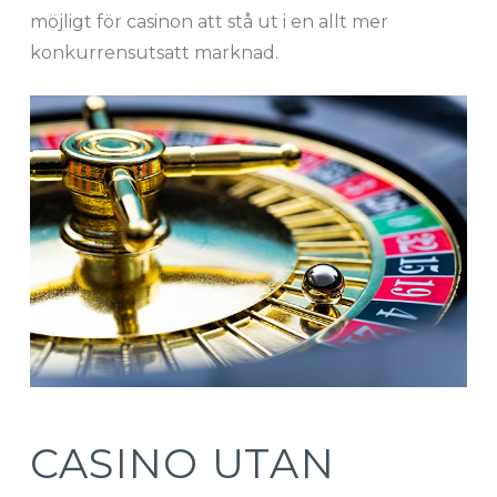
möjligt för casinon att stå ut i en allt mer
konkurrensutsatt marknad.
CASINO UTAN