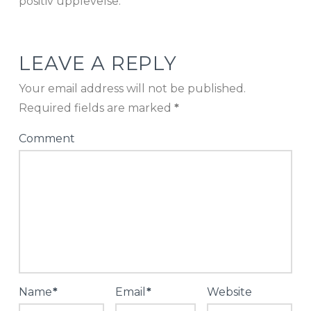
positiv upplevelse.
LEAVE A REPLY
Your email address will not be published.
Required fields are marked
*
Comment
Name
*
Email
*
Website