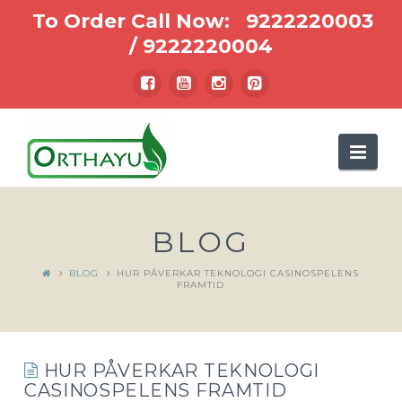
To Order Call Now:
9222220003
/
9222220004
Nav
BLOG
BLOG
HUR PÅVERKAR TEKNOLOGI CASINOSPELENS
FRAMTID
HUR PÅVERKAR TEKNOLOGI
CASINOSPELENS FRAMTID