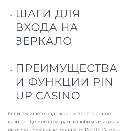
ШАГИ ДЛЯ
ВХОДА НА
ЗЕРКАЛО
ПРЕИМУЩЕСТВА
И ФУНКЦИИ PIN
UP CASINO
Если вы ищете надежное и проверенное
казино, где можно играть в любимые игры и
выиграть реальные деньги, то Pin Up Casino –