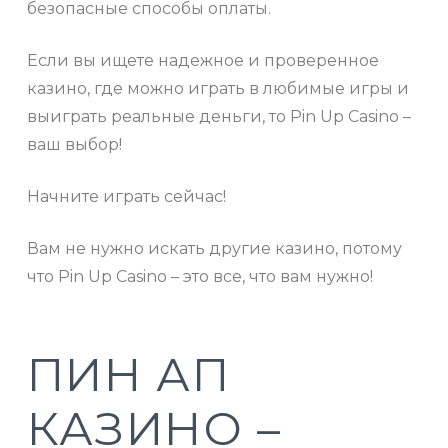
безопасные способы оплаты.
Если вы ищете надежное и проверенное
казино, где можно играть в любимые игры и
выиграть реальные деньги, то Pin Up Casino –
ваш выбор!
Начните играть сейчас!
Вам не нужно искать другие казино, потому
что Pin Up Casino – это все, что вам нужно!
ПИН АП
КАЗИНО –