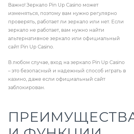
Важно! Зеркало Pin Up Casino может
изменяться, поэтому вам нужно регулярно
проверять, работает ли зеркало или нет. Если
зеркало не работает, вам нужно найти
альтернативное зеркало или официальный
сайт Pin Up Casino.
В любом случае, вход на зеркало Pin Up Casino
– это безопасный и надежный способ играть в
казино, даже если официальный сайт
заблокирован.
ПРЕИМУЩЕСТВ
И ФУНКЦИИ