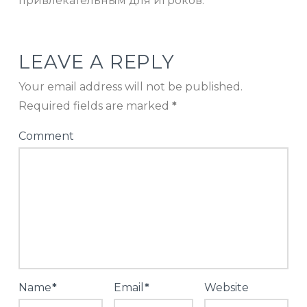
привлекательным для игроков.
LEAVE A REPLY
Your email address will not be published.
Required fields are marked
*
Comment
Name
*
Email
*
Website