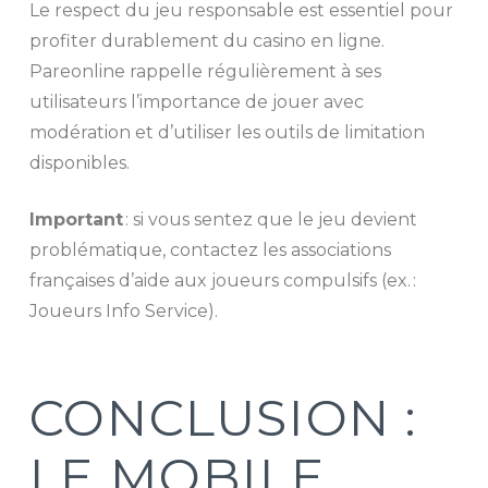
Le respect du jeu responsable est essentiel pour
profiter durablement du casino en ligne.
Pareonline rappelle régulièrement à ses
utilisateurs l’importance de jouer avec
modération et d’utiliser les outils de limitation
disponibles.
Important
: si vous sentez que le jeu devient
problématique, contactez les associations
françaises d’aide aux joueurs compulsifs (ex. :
Joueurs Info Service).
CONCLUSION :
LE MOBILE