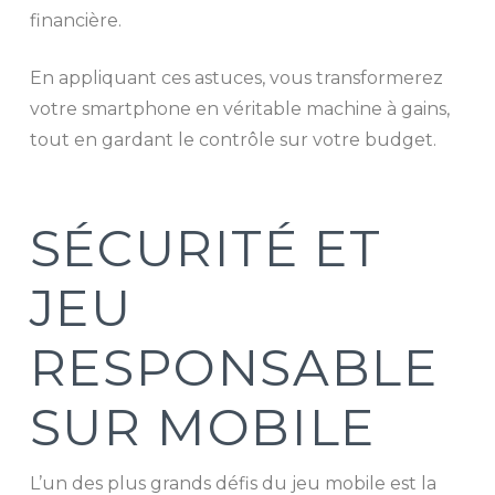
financière.
En appliquant ces astuces, vous transformerez
votre smartphone en véritable machine à gains,
tout en gardant le contrôle sur votre budget.
SÉCURITÉ ET
JEU
RESPONSABLE
SUR MOBILE
L’un des plus grands défis du jeu mobile est la