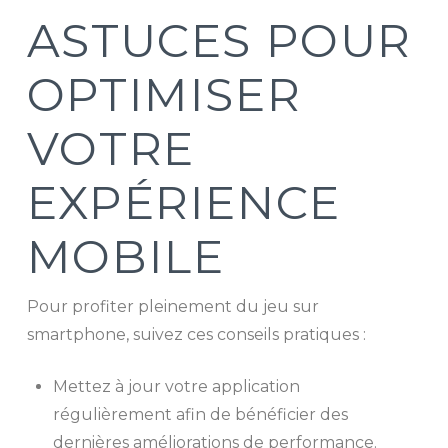
ASTUCES POUR
OPTIMISER
VOTRE
EXPÉRIENCE
MOBILE
Pour profiter pleinement du jeu sur
smartphone, suivez ces conseils pratiques :
Mettez à jour votre application
régulièrement afin de bénéficier des
dernières améliorations de performance.