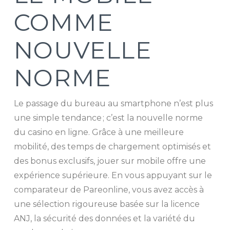
COMME
NOUVELLE
NORME
Le passage du bureau au smartphone n’est plus
une simple tendance ; c’est la nouvelle norme
du casino en ligne. Grâce à une meilleure
mobilité, des temps de chargement optimisés et
des bonus exclusifs, jouer sur mobile offre une
expérience supérieure. En vous appuyant sur le
comparateur de Pareonline, vous avez accès à
une sélection rigoureuse basée sur la licence
ANJ, la sécurité des données et la variété du