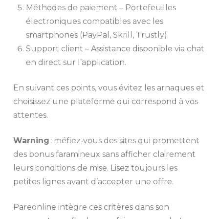
Méthodes de paiement – Portefeuilles
électroniques compatibles avec les
smartphones (PayPal, Skrill, Trustly).
Support client – Assistance disponible via chat
en direct sur l’application.
En suivant ces points, vous évitez les arnaques et
choisissez une plateforme qui correspond à vos
attentes.
Warning
: méfiez‑vous des sites qui promettent
des bonus faramineux sans afficher clairement
leurs conditions de mise. Lisez toujours les
petites lignes avant d’accepter une offre.
Pareonline intègre ces critères dans son