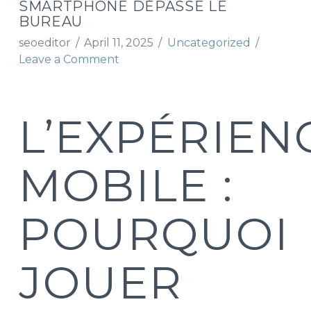
SMARTPHONE DÉPASSE LE
BUREAU
seoeditor
April 11, 2025
Uncategorized
Leave a Comment
L’EXPÉRIEN
MOBILE :
POURQUOI
JOUER