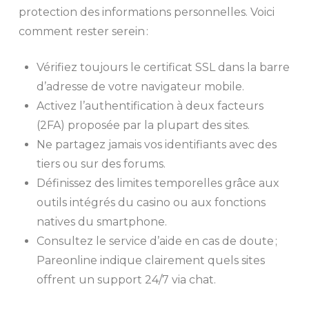
protection des informations personnelles. Voici
comment rester serein :
Vérifiez toujours le certificat SSL dans la barre
d’adresse de votre navigateur mobile.
Activez l’authentification à deux facteurs
(2FA) proposée par la plupart des sites.
Ne partagez jamais vos identifiants avec des
tiers ou sur des forums.
Définissez des limites temporelles grâce aux
outils intégrés du casino ou aux fonctions
natives du smartphone.
Consultez le service d’aide en cas de doute ;
Pareonline indique clairement quels sites
offrent un support 24/7 via chat.