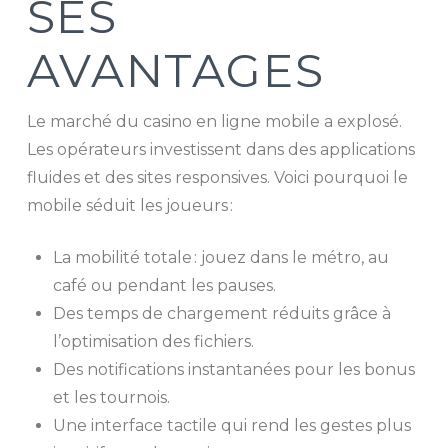
SES
AVANTAGES
Le marché du casino en ligne mobile a explosé.
Les opérateurs investissent dans des applications
fluides et des sites responsives. Voici pourquoi le
mobile séduit les joueurs :
La mobilité totale : jouez dans le métro, au
café ou pendant les pauses.
Des temps de chargement réduits grâce à
l’optimisation des fichiers.
Des notifications instantanées pour les bonus
et les tournois.
Une interface tactile qui rend les gestes plus