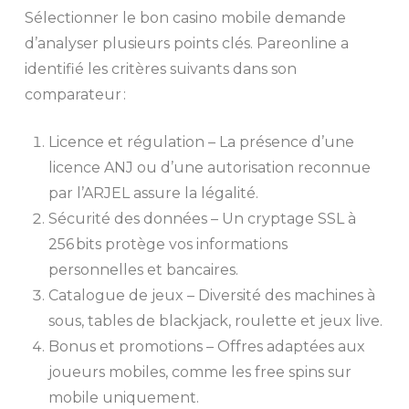
Sélectionner le bon casino mobile demande
d’analyser plusieurs points clés. Pareonline a
identifié les critères suivants dans son
comparateur :
Licence et régulation – La présence d’une
licence ANJ ou d’une autorisation reconnue
par l’ARJEL assure la légalité.
Sécurité des données – Un cryptage SSL à
256 bits protège vos informations
personnelles et bancaires.
Catalogue de jeux – Diversité des machines à
sous, tables de blackjack, roulette et jeux live.
Bonus et promotions – Offres adaptées aux
joueurs mobiles, comme les free spins sur
mobile uniquement.