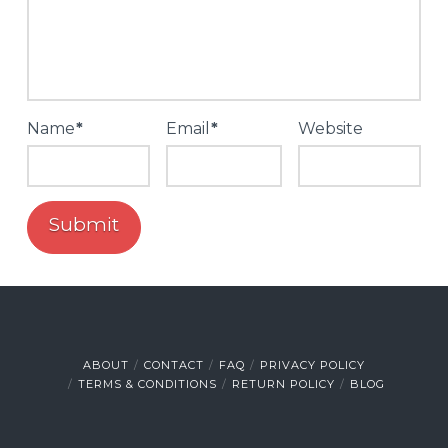
Name
*
Email
*
Website
ABOUT
CONTACT
FAQ
PRIVACY POLICY
TERMS & CONDITIONS
RETURN POLICY
BLOG