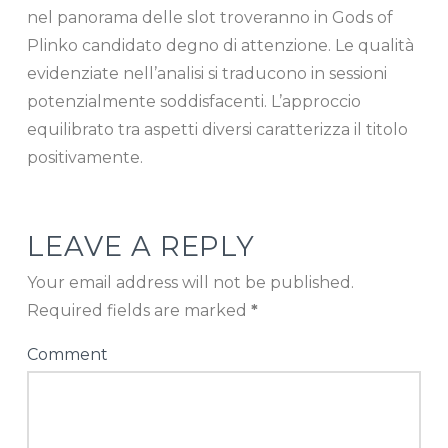
nel panorama delle slot troveranno in Gods of
Plinko candidato degno di attenzione. Le qualità
evidenziate nell’analisi si traducono in sessioni
potenzialmente soddisfacenti. L’approccio
equilibrato tra aspetti diversi caratterizza il titolo
positivamente.
LEAVE A REPLY
Your email address will not be published.
Required fields are marked
*
Comment