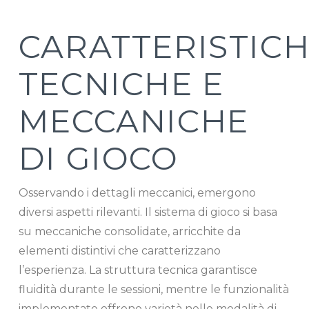
CARATTERISTIC
TECNICHE E
MECCANICHE
DI GIOCO
Osservando i dettagli meccanici, emergono
diversi aspetti rilevanti. Il sistema di gioco si basa
su meccaniche consolidate, arricchite da
elementi distintivi che caratterizzano
l’esperienza. La struttura tecnica garantisce
fluidità durante le sessioni, mentre le funzionalità
implementate offrono varietà nelle modalità di