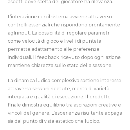
aspetti dove scelta del giocatore ha rilevanza.
L’interazione con il sistema avviene attraverso
controlli essenziali che rispondono prontamente
agli input. La possibilità di regolare parametri
come velocità di gioco e livelli di puntata
permette adattamento alle preferenze
individuali. Il feedback ricevuto dopo ogni azione
mantiene chiarezza sullo stato della sessione.
La dinamica ludica complessiva sostiene interesse
attraverso sessioni ripetute, merito di varietà
integrata e qualità di esecuzione. Il prodotto
finale dimostra equilibrio tra aspirazioni creative e
vincoli del genere. L’esperienza risultante appaga
sia dal punto di vista estetico che ludico.