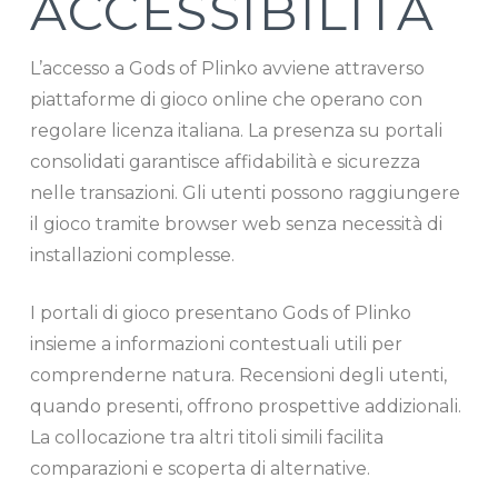
ACCESSIBILITÀ
L’accesso a Gods of Plinko avviene attraverso
piattaforme di gioco online che operano con
regolare licenza italiana. La presenza su portali
consolidati garantisce affidabilità e sicurezza
nelle transazioni. Gli utenti possono raggiungere
il gioco tramite browser web senza necessità di
installazioni complesse.
I portali di gioco presentano Gods of Plinko
insieme a informazioni contestuali utili per
comprenderne natura. Recensioni degli utenti,
quando presenti, offrono prospettive addizionali.
La collocazione tra altri titoli simili facilita
comparazioni e scoperta di alternative.