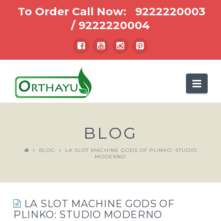
To Order Call Now:
9222220003
/
9222220004
Nav
BLOG
BLOG
LA SLOT MACHINE GODS OF PLINKO: STUDIO
MODERNO
LA SLOT MACHINE GODS OF
PLINKO: STUDIO MODERNO