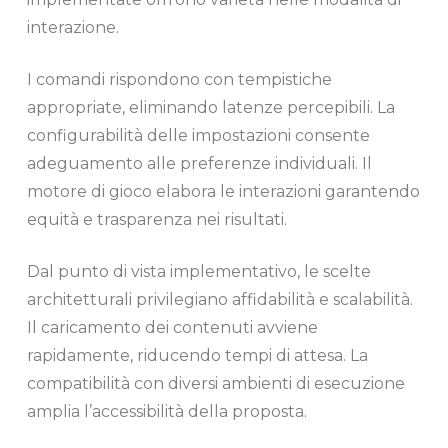
interazione.
I comandi rispondono con tempistiche
appropriate, eliminando latenze percepibili. La
configurabilità delle impostazioni consente
adeguamento alle preferenze individuali. Il
motore di gioco elabora le interazioni garantendo
equità e trasparenza nei risultati.
Dal punto di vista implementativo, le scelte
architetturali privilegiano affidabilità e scalabilità.
Il caricamento dei contenuti avviene
rapidamente, riducendo tempi di attesa. La
compatibilità con diversi ambienti di esecuzione
amplia l’accessibilità della proposta.