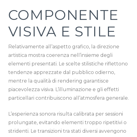
COMPONENTE
VISIVA E STILE
Relativamente all’aspetto grafico, la direzione
artistica mostra coerenza nell’insieme degli
elementi presentati. Le scelte stilistiche riflettono
tendenze apprezzate dal pubblico odierno,
mentre la qualità di rendering garantisce
piacevolezza visiva. L’illuminazione e gli effetti
particellari contribuiscono all’atmosfera generale.
L’esperienza sonora risulta calibrata per sessioni
prolungate, evitando elementi troppo ripetitivi o
stridenti. Le transizioni tra stati diversi avvengono