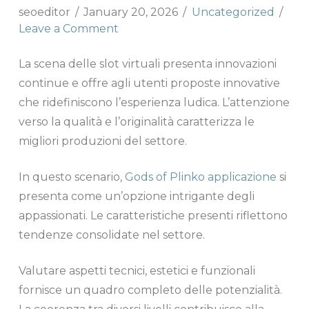
seoeditor
January 20, 2026
Uncategorized
Leave a Comment
La scena delle slot virtuali presenta innovazioni
continue e offre agli utenti proposte innovative
che ridefiniscono l’esperienza ludica. L’attenzione
verso la qualità e l’originalità caratterizza le
migliori produzioni del settore.
In questo scenario,
Gods of Plinko applicazione
si
presenta come un’opzione intrigante degli
appassionati. Le caratteristiche presenti riflettono
tendenze consolidate nel settore.
Valutare aspetti tecnici, estetici e funzionali
fornisce un quadro completo delle potenzialità.