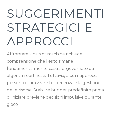
SUGGERIMENTI
STRATEGICI E
APPROCCI
Affrontare una slot machine richiede
comprensione che l’esito rimane
fondamentalmente casuale, governato da
algoritmi certificati. Tuttavia, alcuni approcci
possono ottimizzare l’esperienza e la gestione
delle risorse. Stabilire budget predefinito prima
di iniziare previene decisioni impulsive durante il
gioco.