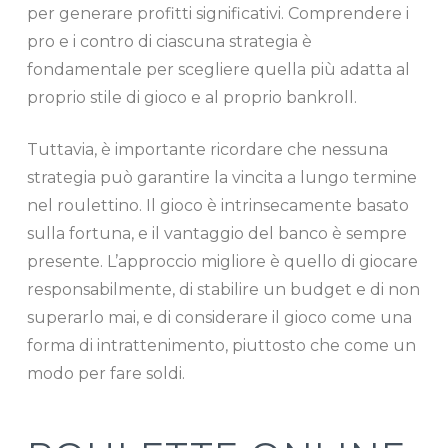
per generare profitti significativi. Comprendere i
pro e i contro di ciascuna strategia è
fondamentale per scegliere quella più adatta al
proprio stile di gioco e al proprio bankroll.
Tuttavia, è importante ricordare che nessuna
strategia può garantire la vincita a lungo termine
nel roulettino. Il gioco è intrinsecamente basato
sulla fortuna, e il vantaggio del banco è sempre
presente. L’approccio migliore è quello di giocare
responsabilmente, di stabilire un budget e di non
superarlo mai, e di considerare il gioco come una
forma di intrattenimento, piuttosto che come un
modo per fare soldi.