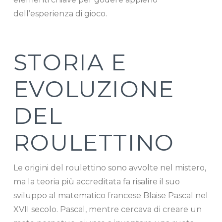
dell’esperienza di gioco.
STORIA E
EVOLUZIONE
DEL
ROULETTINO
Le origini del roulettino sono avvolte nel mistero,
ma la teoria più accreditata fa risalire il suo
sviluppo al matematico francese Blaise Pascal nel
XVII secolo. Pascal, mentre cercava di creare un