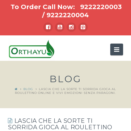
To Order Call Now:
9222220003
/
9222220004
Nav
BLOG
BLOG
LASCIA CHE LA SORTE TI SORRIDA GIOCA AL
ROULETTINO ONLINE E VIVI EMOZIONI SENZA PARAGONI.
LASCIA CHE LA SORTE TI
SORRIDA GIOCA AL ROULETTINO