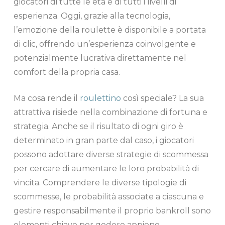
giocatori di tutte le età e di tutti i livelli di
esperienza. Oggi, grazie alla tecnologia,
l’emozione della roulette è disponibile a portata
di clic, offrendo un’esperienza coinvolgente e
potenzialmente lucrativa direttamente nel
comfort della propria casa.
Ma cosa rende il
roulettino
così speciale? La sua
attrattiva risiede nella combinazione di fortuna e
strategia. Anche se il risultato di ogni giro è
determinato in gran parte dal caso, i giocatori
possono adottare diverse strategie di scommessa
per cercare di aumentare le loro probabilità di
vincita. Comprendere le diverse tipologie di
scommesse, le probabilità associate a ciascuna e
gestire responsabilmente il proprio bankroll sono
elementi chiave per godere appieno