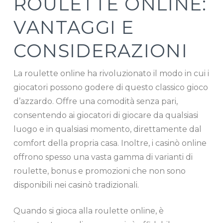
ROULETTE ONLINE:
VANTAGGI E
CONSIDERAZIONI
La roulette online ha rivoluzionato il modo in cui i
giocatori possono godere di questo classico gioco
d’azzardo. Offre una comodità senza pari,
consentendo ai giocatori di giocare da qualsiasi
luogo e in qualsiasi momento, direttamente dal
comfort della propria casa. Inoltre, i casinò online
offrono spesso una vasta gamma di varianti di
roulette, bonus e promozioni che non sono
disponibili nei casinò tradizionali.
Quando si gioca alla roulette online, è