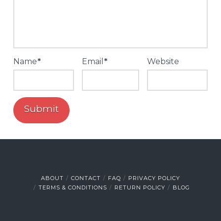
Name
*
Email
*
Website
ABOUT
CONTACT
FAQ
PRIVACY POLICY
TERMS & CONDITIONS
RETURN POLICY
BLOG