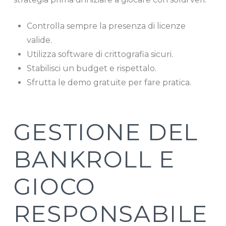
Controlla sempre la presenza di licenze
valide.
Utilizza software di crittografia sicuri.
Stabilisci un budget e rispettalo.
Sfrutta le demo gratuite per fare pratica.
GESTIONE DEL
BANKROLL E
GIOCO
RESPONSABILE