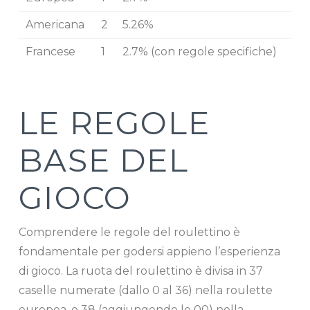
Americana
2
5.26%
Francese
1
2.7% (con regole specifiche)
LE REGOLE
BASE DEL
GIOCO
Comprendere le regole del roulettino è
fondamentale per godersi appieno l’esperienza
di gioco. La ruota del roulettino è divisa in 37
caselle numerate (dallo 0 al 36) nella roulette
europea, e 38 (aggiungendo lo 00) nella