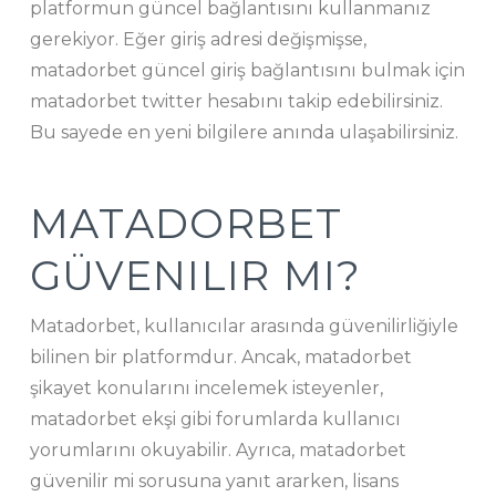
platformun güncel bağlantısını kullanmanız
gerekiyor. Eğer giriş adresi değişmişse,
matadorbet güncel giriş bağlantısını bulmak için
matadorbet twitter hesabını takip edebilirsiniz.
Bu sayede en yeni bilgilere anında ulaşabilirsiniz.
MATADORBET
GÜVENILIR MI?
Matadorbet, kullanıcılar arasında güvenilirliğiyle
bilinen bir platformdur. Ancak, matadorbet
şikayet konularını incelemek isteyenler,
matadorbet ekşi gibi forumlarda kullanıcı
yorumlarını okuyabilir. Ayrıca, matadorbet
güvenilir mi sorusuna yanıt ararken, lisans