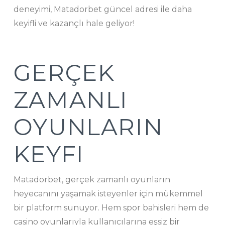
deneyimi, Matadorbet güncel adresi ile daha
keyifli ve kazançlı hale geliyor!
GERÇEK
ZAMANLI
OYUNLARIN
KEYFI
Matadorbet, gerçek zamanlı oyunların
heyecanını yaşamak isteyenler için mükemmel
bir platform sunuyor. Hem spor bahisleri hem de
casino oyunlarıyla kullanıcılarına eşsiz bir