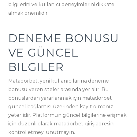
bilgilerini ve kullanıcı deneyimlerini dikkate
almak önemlidir.
DENEME BONUSU
VE GÜNCEL
BILGILER
Matadorbet, yeni kullanıcılarına deneme
bonusu veren siteler arasında yer alır. Bu
bonuslardan yararlanmak için matadorbet
güncel bağlantısı üzerinden kayıt olmanız
yeterlidir. Platformun güncel bilgilerine erişmek
için düzenli olarak matadorbet giriş adresini
kontrol etmeyi unutmayın.