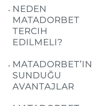
NEDEN
MATADORBET
TERCIH
EDILMELI?
MATADORBET’IN
SUNDUĞU
AVANTAJLAR