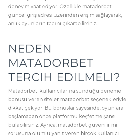
deneyim vaat ediyor. Özellikle matadorbet
güncel giriş adresi üzerinden erişim sağlayarak,
anlık oyunların tadını çıkarabilirsiniz.
NEDEN
MATADORBET
TERCIH EDILMELI?
Matadorbet, kullanıcılarına sunduğu deneme
bonusu veren siteler matadorbet seçenekleriyle
dikkat çekiyor. Bu bonuslar sayesinde, oyunlara
başlamadan önce platformu keşfetme şansı
bulabilirsiniz. Ayrıca, matadorbet güvenilir mi
sorusuna olumlu yanıt veren birçok kullanıcı