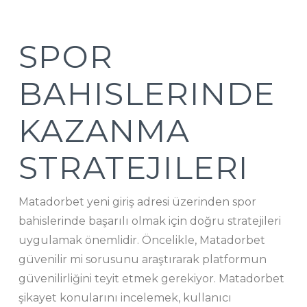
SPOR
BAHISLERINDE
KAZANMA
STRATEJILERI
Matadorbet yeni giriş adresi üzerinden spor
bahislerinde başarılı olmak için doğru stratejileri
uygulamak önemlidir. Öncelikle, Matadorbet
güvenilir mi sorusunu araştırarak platformun
güvenilirliğini teyit etmek gerekiyor. Matadorbet
şikayet konularını incelemek, kullanıcı