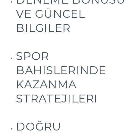
VE GÜNCEL
BILGILER
SPOR
BAHISLERINDE
KAZANMA
STRATEJILERI
DOĞRU