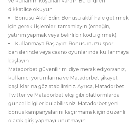
ve kullanım koşulları vardır. Bu bilgileri
dikkatlice okuyun.
Bonusu Aktif Edin: Bonusu aktif hale getirmek
için gerekli işlemleri tamamlayın (örneğin,
yatırım yapmak veya belirli bir kodu girmek).
Kullanmaya Başlayın: Bonusunuzu spor
bahislerinde veya casino oyunlarında kullanmaya
başlayın.
Matadorbet güvenilir mi diye merak ediyorsanız,
kullanıcı yorumlarına ve Matadorbet şikayet
başlıklarına göz atabilirsiniz. Ayrıca, Matadorbet
Twitter ve Matadorbet ekşi gibi platformlarda
güncel bilgiler bulabilirsiniz. Matadorbet yeni
bonus kampanyalarını kaçırmamak için düzenli
olarak giriş yapmayı unutmayın!