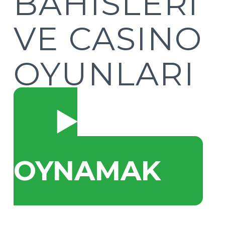
BAHISLERI
VE CASINO
OYUNLARI
▶️
OYNAMAK