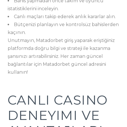
Bahis yapmadan önce takım ve oyuncu
istatistiklerini inceleyin.
Canlı maçları takip ederek anlık kararlar alın.
Bütçenizi planlayın ve kontrolsüz bahislerden
kaçının.
Unutmayın, Matadorbet giriş yaparak eriştiğiniz
platformda doğru bilgi ve strateji ile kazanma
şansınızı artırabilirsiniz. Her zaman güncel
bağlantılar için Matadorbet güncel adresini
kullanın!
CANLI CASINO
DENEYIMI VE