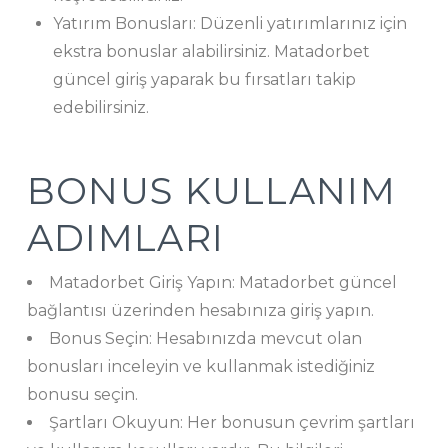
Yatırım Bonusları: Düzenli yatırımlarınız için
ekstra bonuslar alabilirsiniz. Matadorbet
güncel giriş yaparak bu fırsatları takip
edebilirsiniz.
BONUS KULLANIM
ADIMLARI
Matadorbet Giriş Yapın: Matadorbet güncel
bağlantısı üzerinden hesabınıza giriş yapın.
Bonus Seçin: Hesabınızda mevcut olan
bonusları inceleyin ve kullanmak istediğiniz
bonusu seçin.
Şartları Okuyun: Her bonusun çevrim şartları