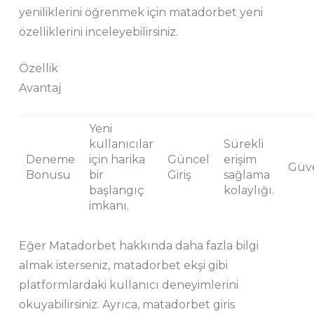
yeniliklerini öğrenmek için matadorbet yeni
özelliklerini inceleyebilirsiniz.
Özellik
Avantaj
Yeni
kullanıcılar
Sürekli
Deneme
için harika
Güncel
erişim
Güve
Bonusu
bir
Giriş
sağlama
başlangıç
kolaylığı.
imkanı.
Eğer Matadorbet hakkında daha fazla bilgi
almak isterseniz, matadorbet ekşi gibi
platformlardaki kullanıcı deneyimlerini
okuyabilirsiniz. Ayrıca, matadorbet giris