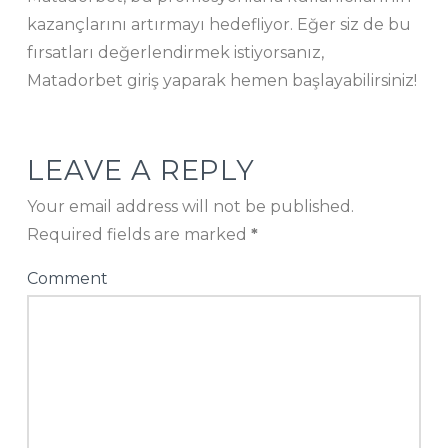
kazançlarını artırmayı hedefliyor. Eğer siz de bu
fırsatları değerlendirmek istiyorsanız,
Matadorbet giriş yaparak hemen başlayabilirsiniz!
LEAVE A REPLY
Your email address will not be published.
Required fields are marked
*
Comment