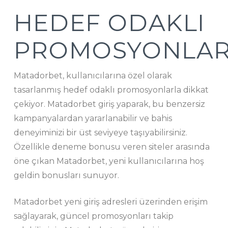
HEDEF ODAKLI
PROMOSYONLA
Matadorbet, kullanıcılarına özel olarak
tasarlanmış hedef odaklı promosyonlarla dikkat
çekiyor. Matadorbet giriş yaparak, bu benzersiz
kampanyalardan yararlanabilir ve bahis
deneyiminizi bir üst seviyeye taşıyabilirsiniz.
Özellikle deneme bonusu veren siteler arasında
öne çıkan Matadorbet, yeni kullanıcılarına hoş
geldin bonusları sunuyor.
Matadorbet yeni giriş adresleri üzerinden erişim
sağlayarak, güncel promosyonları takip