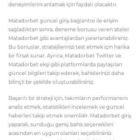
deneyimlerini anlamak için faydalı olacaktır.
Matadorbet güncel giriş bağlantısı ile erişim
sağladıktan sonra, deneme bonusu veren siteler
Matadorbet gibi avantajlardan yararlanabilirsiniz.
Bu bonuslar, stratejilerinizi test etmek için harika
bir fırsat sunar. Ayrıca, Matadorbet Twitter ve
Matadorbet ekşi gibi platformlarda paylaşılan
güncel bilgileri takip ederek, bahislerinizi daha
bilinçli bir şekilde oluşturabilirsiniz.
Başarılı bir strateji için, takımların performansını
analiz etmek, istatistikleri incelemek ve güncel
haberleri takip etmek önemlidir. Matadorbet giriş
yaparak, sunduğu geniş bahis seçenekleri
arasından en uygun olanları seçebilirsiniz.