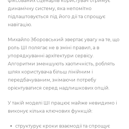
фіксованих сценаріїв користувач отримує
динамічну систему, яка непомітно
підлаштовується під його дії та спрощує
навігацію.
Михайло Зборовський звертає увагу на те, що
роль ШІ полягає не в зміні правил, а в
упорядкуванні архітектури сервісу.
Алгоритми зменшують хаотичність, роблять
шлях користувача більш лінійним і
передбачуваним, знімаючи потребу
орієнтуватися серед надлишкових опцій.
У такій моделі ШІ працює майже невидимо і
виконує кілька ключових функцій:
структурує кроки взаємодії та спрощує