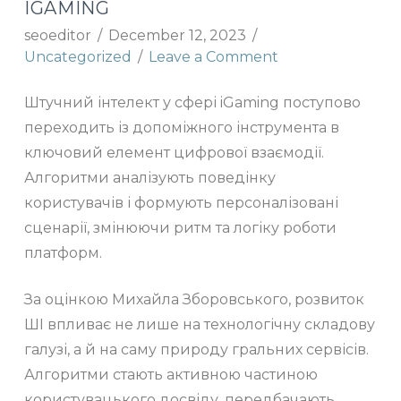
IGAMING
seoeditor
December 12, 2023
Uncategorized
Leave a Comment
Штучний інтелект у сфері iGaming поступово
переходить із допоміжного інструмента в
ключовий елемент цифрової взаємодії.
Алгоритми аналізують поведінку
користувачів і формують персоналізовані
сценарії, змінюючи ритм та логіку роботи
платформ.
За оцінкою Михайла Зборовського, розвиток
ШІ впливає не лише на технологічну складову
галузі, а й на саму природу гральних сервісів.
Алгоритми стають активною частиною
користувацького досвіду, передбачають