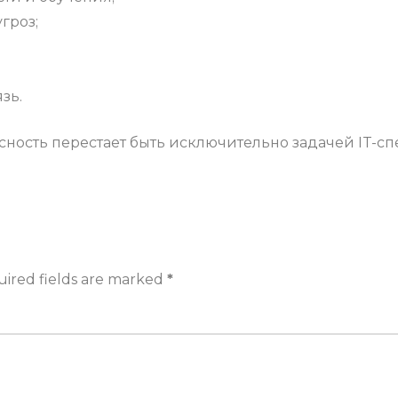
гроз;
зь.
ность перестает быть исключительно задачей IT-сп
ired fields are marked
*