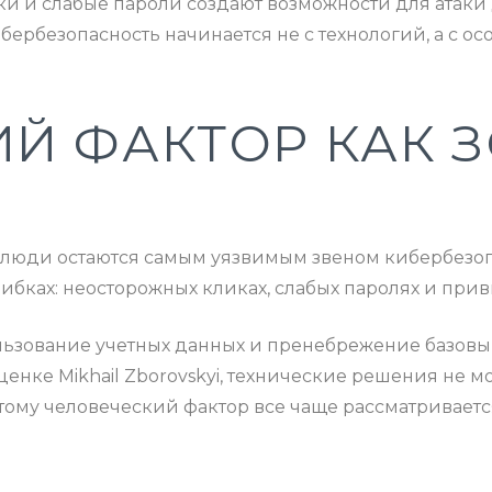
и и слабые пароли создают возможности для атак
ибербезопасность начинается не с технологий, а с о
Й ФАКТОР КАК 
, люди остаются самым уязвимым звеном кибербезоп
шибках: неосторожных кликах, слабых паролях и при
ьзование учетных данных и пренебрежение базов
енке Mikhail Zborovskyi, технические решения не 
тому человеческий фактор все чаще рассматривает