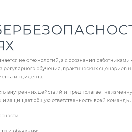
БЕРБЕЗОПАСНОС
ЯХ
ется не с технологий, а с осознания работниками с
без регулярного обучения, практических сценариев
мента инцидента.
сть внутренних действий и предполагает неизменн
к и защищает общую ответственность всей команды.
сности:
ти и обучения;