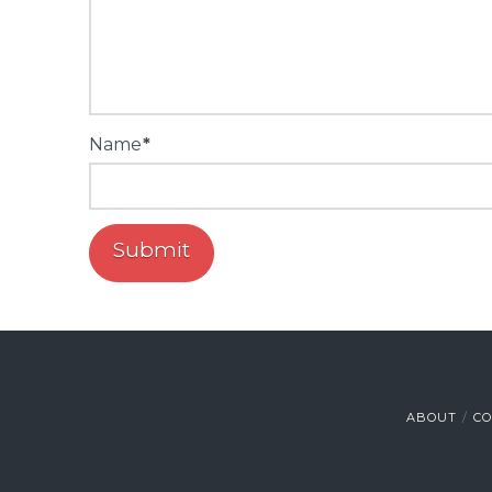
Name
*
ABOUT
C