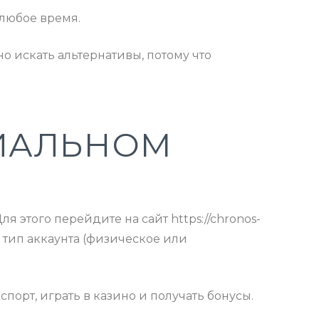
 любое время.
но искать альтернативы, потому что
ЦИАЛЬНОМ
 этого перейдите на сайт https://chronos-
 тип аккаунта (физическое или
порт, играть в казино и получать бонусы.