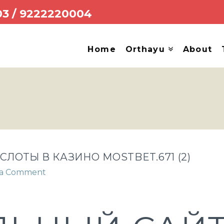
03
/
9222220004
Home
Orthayu
About
СЛОТЫ В КАЗИНО MOSTBET.671 (2)
 a Comment