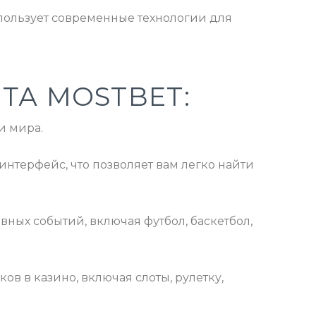
спользует современные технологии для
А MOSTBET:
и мира.
нтерфейс, что позволяет вам легко найти
вных событий, включая футбол, баскетбол,
в в казино, включая слоты, рулетку,