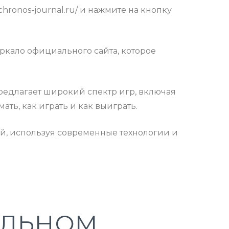
chronos-journal.ru/ и нажмите на кнопку
зеркало официального сайта, которое
предлагает широкий спектр игр, включая
ть, как играть и как выиграть.
ей, используя современные технологии и
АЛЬНОМ