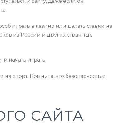
тупаться к сайту, даже если он
та.
соб играть в казино или делать ставки на
ков из России и других стран, где
 и начать играть.
 на спорт. Помните, что безопасность и
ГО САЙТА