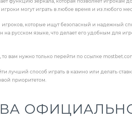
т функцию зеркала, которая позволяет игрокам дос
о игроки могут играть в любое время и из любого мес
я игроков, которые ищут безопасный и надежный спо
 на русском языке, что делает его удобным для игро
то вам нужно только перейти по ссылке mostbet.com
ти лучший способ играть в казино или делать ставки
рвой приоритетом.
ВА ОФИЦИАЛЬНО