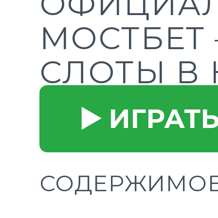
ОФИЦИАЛ
МОСТБЕТ 
СЛОТЫ В 
▶️ ИГРАТ
СОДЕРЖИМО