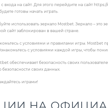
 входа на сайт. Для этого перейдите на сайт https://
будете готовы начать играть.
буйте использовать зеркало Mostbet. Зеркало – это 
ной сайт заблокирован в вашей стране.
накомьтесь с условиями и правилами игры. Mostbet 
Ознакомьтесь с условиями каждой игры, чтобы понима
stbet обеспечивает безопасность своих пользовател
 безопасности своих данных.
лаждайтесь играми!
КЦИИ НА ОФИЦИ