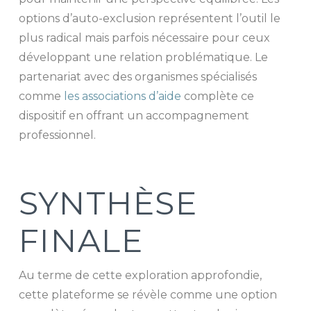
options d’auto-exclusion représentent l’outil le
plus radical mais parfois nécessaire pour ceux
développant une relation problématique. Le
partenariat avec des organismes spécialisés
comme
les associations d’aide
complète ce
dispositif en offrant un accompagnement
professionnel.
SYNTHÈSE
FINALE
Au terme de cette exploration approfondie,
cette plateforme se révèle comme une option