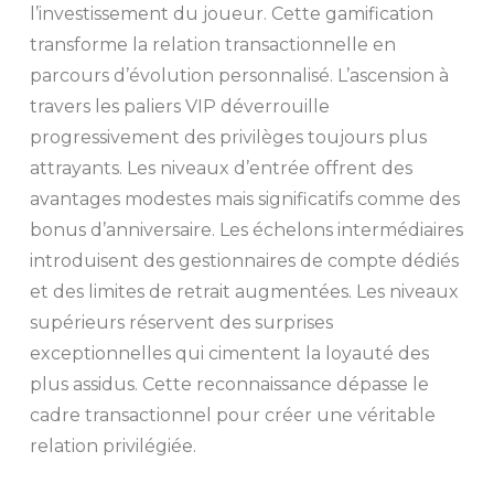
l’investissement du joueur. Cette gamification
transforme la relation transactionnelle en
parcours d’évolution personnalisé. L’ascension à
travers les paliers VIP déverrouille
progressivement des privilèges toujours plus
attrayants. Les niveaux d’entrée offrent des
avantages modestes mais significatifs comme des
bonus d’anniversaire. Les échelons intermédiaires
introduisent des gestionnaires de compte dédiés
et des limites de retrait augmentées. Les niveaux
supérieurs réservent des surprises
exceptionnelles qui cimentent la loyauté des
plus assidus. Cette reconnaissance dépasse le
cadre transactionnel pour créer une véritable
relation privilégiée.