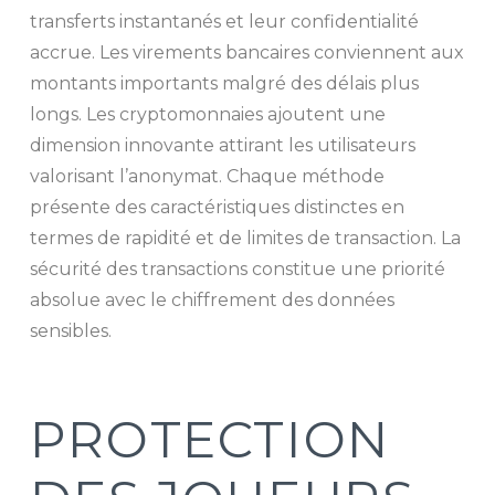
transferts instantanés et leur confidentialité
accrue. Les virements bancaires conviennent aux
montants importants malgré des délais plus
longs. Les cryptomonnaies ajoutent une
dimension innovante attirant les utilisateurs
valorisant l’anonymat. Chaque méthode
présente des caractéristiques distinctes en
termes de rapidité et de limites de transaction. La
sécurité des transactions constitue une priorité
absolue avec le chiffrement des données
sensibles.
PROTECTION