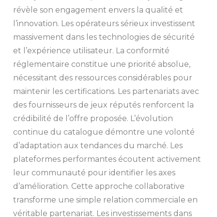
révèle son engagement envers la qualité et
l’innovation. Les opérateurs sérieux investissent
massivement dans les technologies de sécurité
et l’expérience utilisateur. La conformité
réglementaire constitue une priorité absolue,
nécessitant des ressources considérables pour
maintenir les certifications. Les partenariats avec
des fournisseurs de jeux réputés renforcent la
crédibilité de l’offre proposée. L’évolution
continue du catalogue démontre une volonté
d’adaptation aux tendances du marché. Les
plateformes performantes écoutent activement
leur communauté pour identifier les axes
d’amélioration. Cette approche collaborative
transforme une simple relation commerciale en
véritable partenariat. Les investissements dans