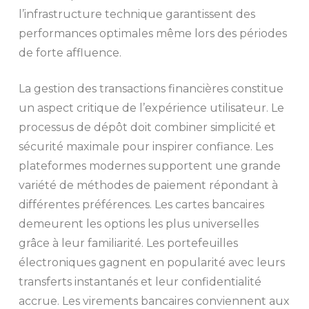
l’infrastructure technique garantissent des
performances optimales même lors des périodes
de forte affluence.
La gestion des transactions financières constitue
un aspect critique de l’expérience utilisateur. Le
processus de dépôt doit combiner simplicité et
sécurité maximale pour inspirer confiance. Les
plateformes modernes supportent une grande
variété de méthodes de paiement répondant à
différentes préférences. Les cartes bancaires
demeurent les options les plus universelles
grâce à leur familiarité. Les portefeuilles
électroniques gagnent en popularité avec leurs
transferts instantanés et leur confidentialité
accrue. Les virements bancaires conviennent aux