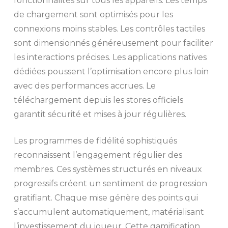
fonctionnalités sur tous les appareils. Les temps
de chargement sont optimisés pour les
connexions moins stables. Les contrôles tactiles
sont dimensionnés généreusement pour faciliter
les interactions précises. Les applications natives
dédiées poussent l’optimisation encore plus loin
avec des performances accrues. Le
téléchargement depuis les stores officiels
garantit sécurité et mises à jour régulières.
Les programmes de fidélité sophistiqués
reconnaissent l’engagement régulier des
membres. Ces systèmes structurés en niveaux
progressifs créent un sentiment de progression
gratifiant. Chaque mise génère des points qui
s’accumulent automatiquement, matérialisant
l’investissement du joueur. Cette gamification