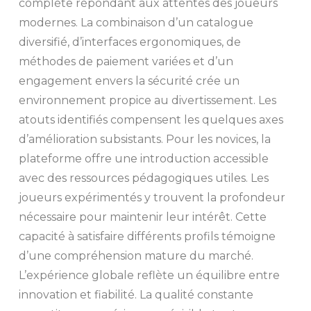
complète répondant aux attentes des joueurs
modernes. La combinaison d’un catalogue
diversifié, d’interfaces ergonomiques, de
méthodes de paiement variées et d’un
engagement envers la sécurité crée un
environnement propice au divertissement. Les
atouts identifiés compensent les quelques axes
d’amélioration subsistants. Pour les novices, la
plateforme offre une introduction accessible
avec des ressources pédagogiques utiles. Les
joueurs expérimentés y trouvent la profondeur
nécessaire pour maintenir leur intérêt. Cette
capacité à satisfaire différents profils témoigne
d’une compréhension mature du marché.
L’expérience globale reflète un équilibre entre
innovation et fiabilité. La qualité constante