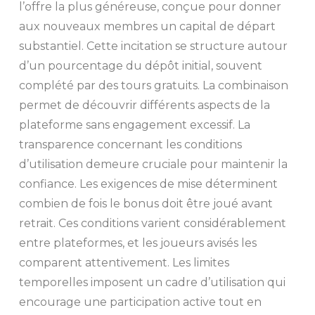
l’offre la plus généreuse, conçue pour donner
aux nouveaux membres un capital de départ
substantiel. Cette incitation se structure autour
d’un pourcentage du dépôt initial, souvent
complété par des tours gratuits. La combinaison
permet de découvrir différents aspects de la
plateforme sans engagement excessif. La
transparence concernant les conditions
d’utilisation demeure cruciale pour maintenir la
confiance. Les exigences de mise déterminent
combien de fois le bonus doit être joué avant
retrait. Ces conditions varient considérablement
entre plateformes, et les joueurs avisés les
comparent attentivement. Les limites
temporelles imposent un cadre d’utilisation qui
encourage une participation active tout en