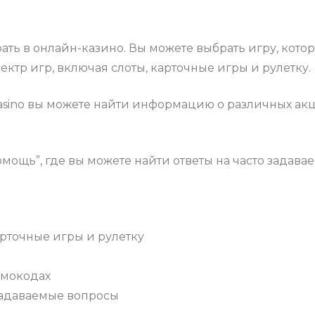
ать в онлайн-казино. Вы можете выбрать игру, котор
ктр игр, включая слоты, карточные игры и рулетку.
Casino вы можете найти информацию о различных ак
“Помощь”, где вы можете найти ответы на часто зада
арточные игры и рулетку
омокодах
 задаваемые вопросы