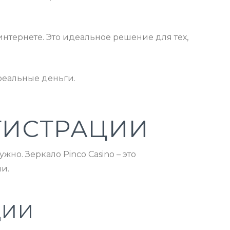
 интернете. Это идеальное решение для тех,
 реальные деньги.
ЕГИСТРАЦИИ
ужно. Зеркало Pinco Casino – это
и.
ЦИИ