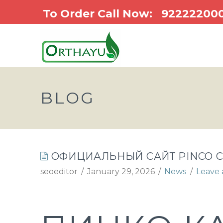
To Order Call Now:
92222200
BLOG
ОФИЦИАЛЬНЫЙ САЙТ PINCO CA
seoeditor
January 29, 2026
News
Leave