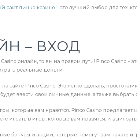
й сайт пинко казино
– это лучший выбор для тех, к
ЙН – ВХОД
Casino онлайн, то вы на правом пути! Pinco Casino – 
ыиграть реальные деньги.
на сайте Pinco Casino. Это легко сделать, просто кл
удет ввести свои личные данные, а также выбрать 
гры, которые вам нравятся. Pinco Casino предлагает
ете играть в игры, которые вам нравятся, и выиграт
ичные бонусы и акции, которые помогут вам начать и