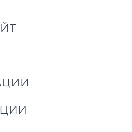
АЙТ
РАЦИИ
АЦИИ