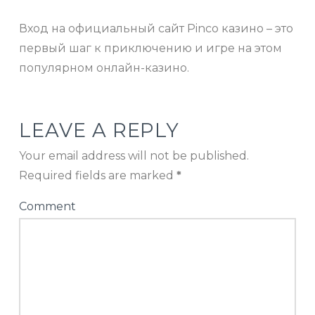
Вход на официальный сайт Pinco казино – это
первый шаг к приключению и игре на этом
популярном онлайн-казино.
LEAVE A REPLY
Your email address will not be published.
Required fields are marked
*
Comment