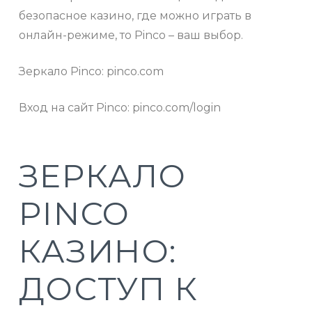
безопасное казино, где можно играть в
онлайн-режиме, то Pinco – ваш выбор.
Зеркало Pinco: pinco.com
Вход на сайт Pinco: pinco.com/login
ЗЕРКАЛО
PINCO
КАЗИНО:
ДОСТУП К