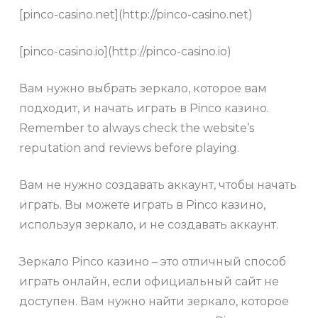
[pinco-casino.net](http://pinco-casino.net)
[pinco-casino.io](http://pinco-casino.io)
Вам нужно выбрать зеркало, которое вам
подходит, и начать играть в Pinco казино.
Remember to always check the website’s
reputation and reviews before playing.
Вам не нужно создавать аккаунт, чтобы начать
играть. Вы можете играть в Pinco казино,
используя зеркало, и не создавать аккаунт.
Зеркало Pinco казино – это отличный способ
играть онлайн, если официальный сайт не
доступен. Вам нужно найти зеркало, которое