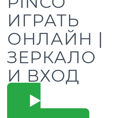
PINCO
ИГРАТЬ
ОНЛАЙН |
ЗЕРКАЛО
И ВХОД
▶️