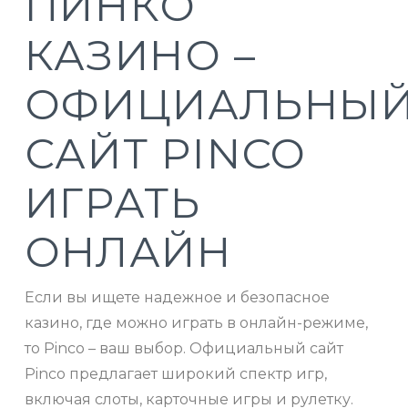
ПИНКО
КАЗИНО –
ОФИЦИАЛЬНЫ
САЙТ PINCO
ИГРАТЬ
ОНЛАЙН
Если вы ищете надежное и безопасное
казино, где можно играть в онлайн-режиме,
то Pinco – ваш выбор. Официальный сайт
Pinco предлагает широкий спектр игр,
включая слоты, карточные игры и рулетку.