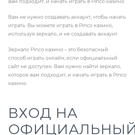
вам подходит, и начать играть в Pinco казино.
Вам не нужно создавать аккаунт, чтобы начать
играть. Вы можете играть в Pinco казино,
используя зеркало, и не создавать аккаунт.
Зеркало Pinco казино – это безопасный
способ играть онлайн, если официальный
сайт не доступен. Вам нужно найти зеркало,
которое вам подходит, и начать играть в Pinco
казино.
ВХОД НА
ОФИЦИАЛЬНЫ