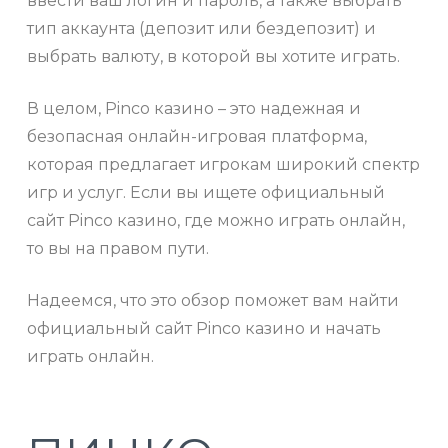
ввести ваш логин и пароль, а также выбрать
тип аккаунта (депозит или бездепозит) и
выбрать валюту, в которой вы хотите играть.
В целом, Pinco казино – это надежная и
безопасная онлайн-игровая платформа,
которая предлагает игрокам широкий спектр
игр и услуг. Если вы ищете официальный
сайт Pinco казино, где можно играть онлайн,
то вы на правом пути.
Надеемся, что это обзор поможет вам найти
официальный сайт Pinco казино и начать
играть онлайн.