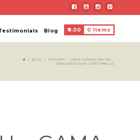
₹
0.00
0 Items
Testimonials
Blog
BLOG
ОНЛАЙН – GAMA CASINO ONLINE –
ОФИЦИАЛЬНЫЙ САЙТ.10965 (2)