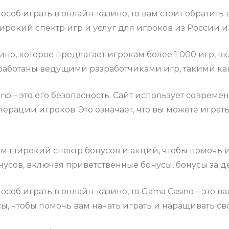
об играть в онлайн-казино, то вам стоит обратить 
рокий спектр игр и услуг для игроков из России и 
но, которое предлагает игрокам более 1 000 игр, вк
зработаны ведущими разработчиками игр, такими как 
 – это его безопасность. Сайт использует совреме
ации игроков. Это означает, что вы можете играть 
ам широкий спектр бонусов и акций, чтобы помочь 
нусов, включая приветственные бонусы, бонусы за д
соб играть в онлайн-казино, то Gama Casino – это 
ы, чтобы помочь вам начать играть и наращивать сво