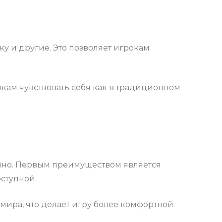
ку и другие. Это позволяет игрокам
рокам чувствовать себя как в традиционном
ино. Первым преимуществом является
оступной.
мира, что делает игру более комфортной.