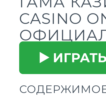
ГАМА КА
CASINO ON
ОФИЦИАЛ
▶️ ИГРАТ
СОДЕРЖИМО