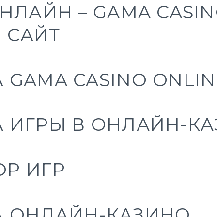
НЛАЙН – GAMA CASIN
 САЙТ
GAMA CASINO ONLIN
 ИГРЫ В ОНЛАЙН-К
Р ИГР
 ОНЛАЙН-КАЗИНО