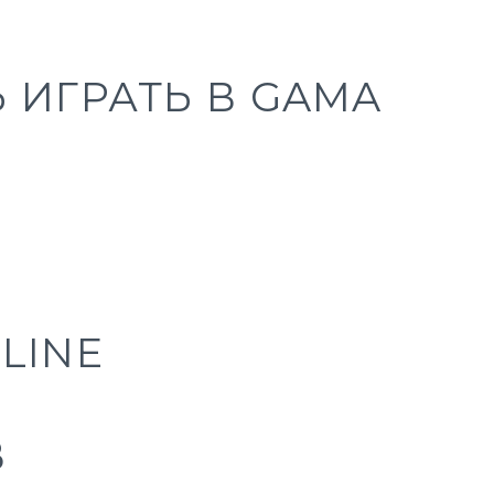
 ИГРАТЬ В GAMA
LINE
В