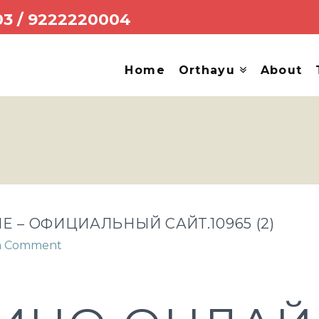
03
/
9222220004
Home
Orthayu
About
E – ОФИЦИАЛЬНЫЙ САЙТ.10965 (2)
a Comment