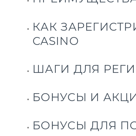
КАК ЗАРЕГИСТР
CASINO
ШАГИ ДЛЯ РЕГИ
БОНУСЫ И АКЦИ
БОНУСЫ ДЛЯ П