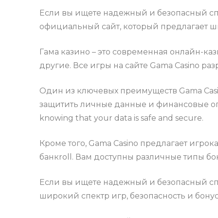
Если вы ищете надежный и безопасный спос
официальный сайт, который предлагает ши
Гама казино – это современная онлайн-кази
другие. Все игры на сайте Gama Casino ра
Один из ключевых преимуществ Gama Casino
защитить личные данные и финансовые опер
knowing that your data is safe and secure.
Кроме того, Gama Casino предлагает игрок
банкroll. Вам доступны различные типы бо
Если вы ищете надежный и безопасный спо
широкий спектр игр, безопасность и бонус