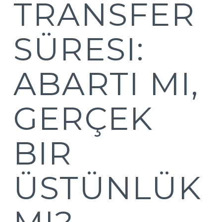
TRANSFER
SÜRESI:
ABARTI MI,
GERÇEK
BIR
ÜSTÜNLÜK