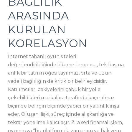
BAĞLILIK
ARASINDA
KURULAN
KORELASYON
İnternet tabanlı oyun siteleri
değerlendirildiğinde ödeme temposu, tek başına
anlık bir tatmin öğesi sayılmaz, orta ve uzun
vadeli bağlılığın de kritik bir belirleyicisidir.
Katılımcılar, bakiyelerini çabuk bir yolla
çekebildikleri markalara tarafında kaçınılmaz
biçimde belirgin biçimde yapıcı bir yakınlık inşa
eder. Oluşan ilişki, süreç içinde alışkanlığa ve
tekrar yönelime kalıcılaşır. Zira seri finansal işlem,
oyuncuya “bu platformda zamanım ve bakiyem