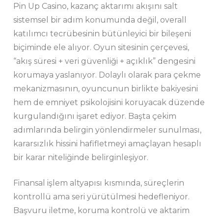
Pin Up Casino, kazanç aktarımı akışını salt
sistemsel bir adım konumunda değil, overall
katılımcı tecrübesinin bütünleyici bir bileşeni
biçiminde ele alıyor. Oyun sitesinin çerçevesi,
“akış süresi + veri güvenliği + açıklık” dengesini
korumaya yaslanıyor. Dolaylı olarak para çekme
mekanizmasının, oyuncunun birlikte bakiyesini
hem de emniyet psikolojisini koruyacak düzende
kurgulandığını işaret ediyor. Başta çekim
adımlarında belirgin yönlendirmeler sunulması,
kararsızlık hissini hafifletmeyi amaçlayan hesaplı
bir karar niteliğinde belirginleşiyor.
Finansal işlem altyapısı kısmında, süreçlerin
kontrollü ama seri yürütülmesi hedefleniyor.
Başvuru iletme, koruma kontrolü ve aktarim