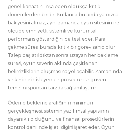
genel kanaatini inşa eden oldukça kritik
dönemlerden biridir. Kullanıcı bu anda yalnızca
bakiyesini almaz; aynı zamanda oyun sitesinin ne
ölçüde emniyetli, sistemli ve kurumsal
performans gösterdiğini da test eder. Para
çekme süresi burada kritik bir görev sahip olur.
Talep başlatıldıktan sonra uzayan her bekleme
süresi, oyun severin aklında çeşitlenen
belirsizliklerin oluşmasına yol açabilir. Zamanında
ve kesintisiz işleyen bir prosedür ise güven
temelini spontan tarzda sağlamlaştırır.
Ödeme bekleme aralığının minimum
gerçekleşmesi, sistemin yazılımsal yapısının
dayanıklı olduğunu ve finansal prosedürlerin
kontrol dahilinde işletildiğini işaret eder. Oyun