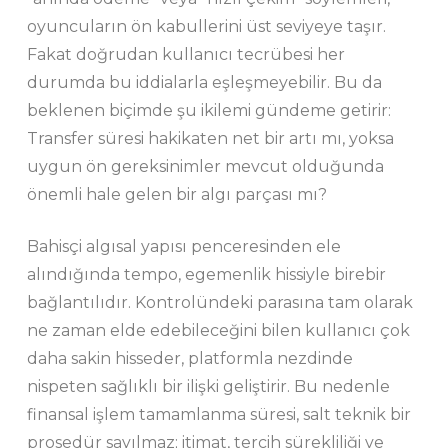
oyuncuların ön kabullerini üst seviyeye taşır.
Fakat doğrudan kullanıcı tecrübesi her
durumda bu iddialarla eşleşmeyebilir. Bu da
beklenen biçimde şu ikilemi gündeme getirir:
Transfer süresi hakikaten net bir artı mı, yoksa
uygun ön gereksinimler mevcut olduğunda
önemli hale gelen bir algı parçası mı?
Bahisçi algısal yapısı penceresinden ele
alındığında tempo, egemenlik hissiyle birebir
bağlantılıdır. Kontrolündeki parasına tam olarak
ne zaman elde edebileceğini bilen kullanıcı çok
daha sakin hisseder, platformla nezdinde
nispeten sağlıklı bir ilişki geliştirir. Bu nedenle
finansal işlem tamamlanma süresi, salt teknik bir
prosedür sayılmaz; itimat, tercih sürekliliği ve