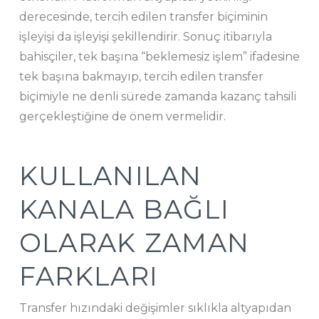
derecesinde, tercih edilen transfer biçiminin
işleyişi da işleyişi şekillendirir. Sonuç itibarıyla
bahisçiler, tek başına “beklemesiz işlem” ifadesine
tek başına bakmayıp, tercih edilen transfer
biçimiyle ne denli sürede zamanda kazanç tahsili
gerçekleştiğine de önem vermelidir.
KULLANILAN
KANALA BAĞLI
OLARAK ZAMAN
FARKLARI
Transfer hızındaki değişimler sıklıkla altyapıdan