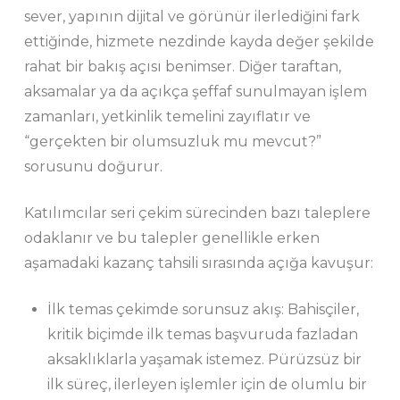
sever, yapının dijital ve görünür ilerlediğini fark
ettiğinde, hizmete nezdinde kayda değer şekilde
rahat bir bakış açısı benimser. Diğer taraftan,
aksamalar ya da açıkça şeffaf sunulmayan işlem
zamanları, yetkinlik temelini zayıflatır ve
“gerçekten bir olumsuzluk mu mevcut?”
sorusunu doğurur.
Katılımcılar seri çekim sürecinden bazı taleplere
odaklanır ve bu talepler genellikle erken
aşamadaki kazanç tahsili sırasında açığa kavuşur:
İlk temas çekimde sorunsuz akış: Bahisçiler,
kritik biçimde ilk temas başvuruda fazladan
aksaklıklarla yaşamak istemez. Pürüzsüz bir
ilk süreç, ilerleyen işlemler için de olumlu bir