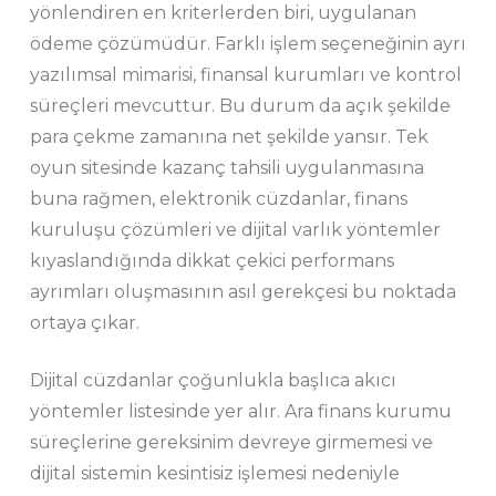
yönlendiren en kriterlerden biri, uygulanan
ödeme çözümüdür. Farklı işlem seçeneğinin ayrı
yazılımsal mimarisi, finansal kurumları ve kontrol
süreçleri mevcuttur. Bu durum da açık şekilde
para çekme zamanına net şekilde yansır. Tek
oyun sitesinde kazanç tahsili uygulanmasına
buna rağmen, elektronik cüzdanlar, finans
kuruluşu çözümleri ve dijital varlık yöntemler
kıyaslandığında dikkat çekici performans
ayrımları oluşmasının asıl gerekçesi bu noktada
ortaya çıkar.
Dijital cüzdanlar çoğunlukla başlıca akıcı
yöntemler listesinde yer alır. Ara finans kurumu
süreçlerine gereksinim devreye girmemesi ve
dijital sistemin kesintisiz işlemesi nedeniyle