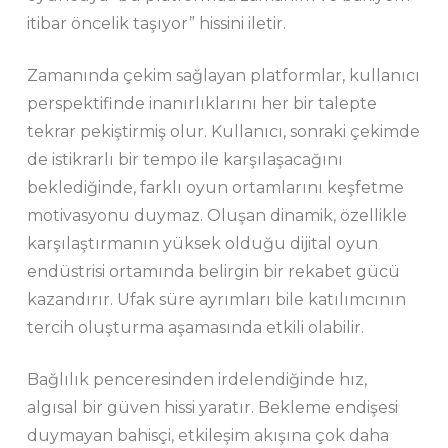
itibar öncelik taşıyor” hissini iletir.
Zamanında çekim sağlayan platformlar, kullanıcı
perspektifinde inanırlıklarını her bir talepte
tekrar pekiştirmiş olur. Kullanıcı, sonraki çekimde
de istikrarlı bir tempo ile karşılaşacağını
beklediğinde, farklı oyun ortamlarını keşfetme
motivasyonu duymaz. Oluşan dinamik, özellikle
karşılaştırmanın yüksek olduğu dijital oyun
endüstrisi ortamında belirgin bir rekabet gücü
kazandırır. Ufak süre ayrımları bile katılımcının
tercih oluşturma aşamasında etkili olabilir.
Bağlılık penceresinden irdelendiğinde hız,
algısal bir güven hissi yaratır. Bekleme endişesi
duymayan bahisçi, etkileşim akışına çok daha