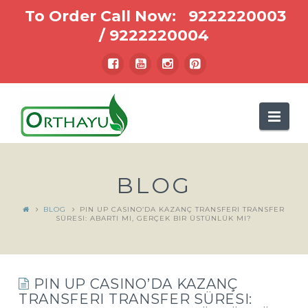
To Order Call Now:
9222220003
/
9222220004
Nav
BLOG
BLOG
PIN UP CASINO’DA KAZANÇ TRANSFERI TRANSFER
SÜRESI: ABARTI MI, GERÇEK BIR ÜSTÜNLÜK MI?
PIN UP CASINO’DA KAZANÇ
TRANSFERI TRANSFER SÜRESI: