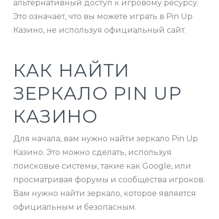
альтернативный доступ к игровому ресурсу.
Это означает, что вы можете играть в Pin Up
Казино, не используя официальный сайт.
КАК НАЙТИ
ЗЕРКАЛО PIN UP
КАЗИНО
Для начала, вам нужно найти зеркало Pin Up
Казино. Это можно сделать, используя
поисковые системы, такие как Google, или
просматривая форумы и сообщества игроков.
Вам нужно найти зеркало, которое является
официальным и безопасным.