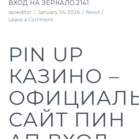
ВХОД НА ЗЕРКАЛО.2141
seoeditor
January 24, 2026
News
Leave a Comment
PIN UP
КАЗИНО –
ОФИЦИАЛ
САЙТ ПИН