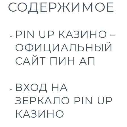
СОДЕРЖИМОЕ
PIN UP КАЗИНО –
ОФИЦИАЛЬНЫЙ
САЙТ ПИН АП
ВХОД НА
ЗЕРКАЛО PIN UP
КАЗИНО