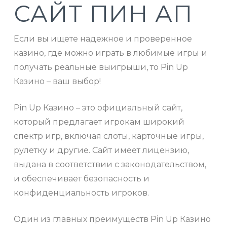
САЙТ ПИН АП
Если вы ищете надежное и проверенное
казино, где можно играть в любимые игры и
получать реальные выигрыши, то Pin Up
Казино – ваш выбор!
Pin Up Казино – это официальный сайт,
который предлагает игрокам широкий
спектр игр, включая слоты, карточные игры,
рулетку и другие. Сайт имеет лицензию,
выдана в соответствии с законодательством,
и обеспечивает безопасность и
конфиденциальность игроков.
Один из главных преимуществ Pin Up Казино