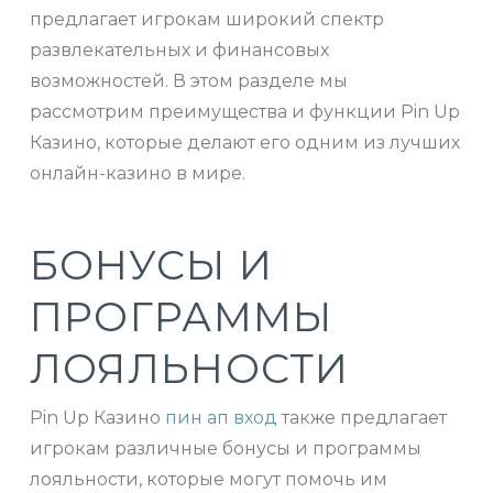
предлагает игрокам широкий спектр
развлекательных и финансовых
возможностей. В этом разделе мы
рассмотрим преимущества и функции Pin Up
Казино, которые делают его одним из лучших
онлайн-казино в мире.
БОНУСЫ И
ПРОГРАММЫ
ЛОЯЛЬНОСТИ
Pin Up Казино
пин ап вход
также предлагает
игрокам различные бонусы и программы
лояльности, которые могут помочь им