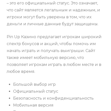
– это его официальный статус. Это означает,
что сайт является легальным и надежным, и
игроки могут быть уверены в том, что их
деньги и личные данные будут защищены.
Pin Up Казино предлагает игрокам широкий
спектр бонусов и акций, чтобы помочь им
начать играть и получать выигрыши. Сайт
также имеет мобильную версию, что
позволяет игрокам играть в любом месте и в
любое время.
Большой выбор игр
Официальный статус
Безопасность и конфиденциальность
Мобильная версия