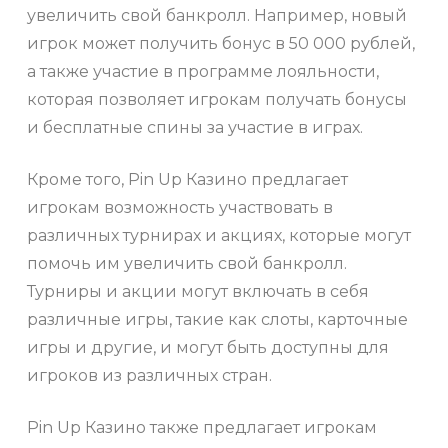
увеличить свой банкролл. Например, новый
игрок может получить бонус в 50 000 рублей,
а также участие в программе лояльности,
которая позволяет игрокам получать бонусы
и бесплатные спины за участие в играх.
Кроме того, Pin Up Казино предлагает
игрокам возможность участвовать в
различных турнирах и акциях, которые могут
помочь им увеличить свой банкролл.
Турниры и акции могут включать в себя
различные игры, такие как слоты, карточные
игры и другие, и могут быть доступны для
игроков из различных стран.
Pin Up Казино также предлагает игрокам