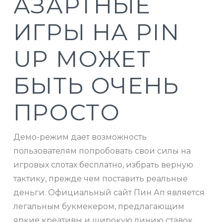
АЗАРТНЫЕ
ИГРЫ НА PIN
UP МОЖЕТ
БЫТЬ ОЧЕНЬ
ПРОСТО
Демо-режим дает возможность
пользователям попробовать свои силы на
игровых слотах бесплатно, избрать верную
тактику, прежде чем поставить реальные
деньги. Официальный сайт Пин Ап является
легальным букмекером, предлагающим
яркие креативы и широкую линию ставок.