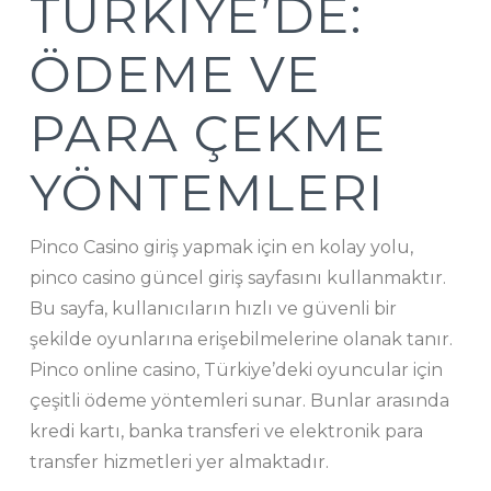
TÜRKİYE’DE:
ÖDEME VE
PARA ÇEKME
YÖNTEMLERI
Pinco Casino giriş yapmak için en kolay yolu,
pinco casino güncel giriş sayfasını kullanmaktır.
Bu sayfa, kullanıcıların hızlı ve güvenli bir
şekilde oyunlarına erişebilmelerine olanak tanır.
Pinco online casino, Türkiye’deki oyuncular için
çeşitli ödeme yöntemleri sunar. Bunlar arasında
kredi kartı, banka transferi ve elektronik para
transfer hizmetleri yer almaktadır.