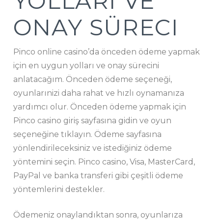
YOLLARI VE
ONAY SÜRECI
Pinco online casino’da önceden ödeme yapmak
için en uygun yolları ve onay sürecini
anlatacağım. Önceden ödeme seçeneği,
oyunlarınizi daha rahat ve hızlı oynamanıza
yardımcı olur. Önceden ödeme yapmak için
Pinco casino giriş sayfasına gidin ve oyun
seçeneğine tıklayın. Ödeme sayfasına
yönlendirileceksiniz ve istediğiniz ödeme
yöntemini seçin. Pinco casino, Visa, MasterCard,
PayPal ve banka transferi gibi çeşitli ödeme
yöntemlerini destekler.
Ödemeniz onaylandıktan sonra, oyunlarıza