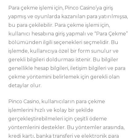
Para çekme işlemi için, Pinco Casino’ya giriş
yapmış ve oyunlarda kazanılan para yatırılmışsa,
bu para çekilebilir. Para çekme işlemi için,
kullanıcı hesabına giriş yapmalı ve “Para Çekme”
bölümünden ilgili seçenekleri seçmelidir. Bu
işlemde, kullanıcıya özel bir form sunulur ve
gerekli bilgileri doldurması istenir. Bu bilgiler
genellikle hesap bilgileri, iletişim bilgileri ve para
çekme yöntemini belirlemek için gerekli olan
detaylar olur.
Pinco Casino, kullanıcıların para çekme
işlemlerini hızlı ve kolay bir şekilde
gerçekleştirebilmeleri için çeşitli ödeme
yöntemlerini destekler. Bu yöntemler arasında,
kredi kartı, banka transferi ve elektronik para