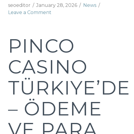
seoeditor
January 28, 2026
News
Leave a Comment
PINCO
CASINO
TÜRKIYE’DE
– ÖDEME
VE PARA