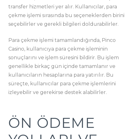
transfer hizmetleri yer alır. Kullanıcılar, para
çekme işlemi sırasında bu seçeneklerden birini
seçebilirler ve gerekli bilgileri doldurabilirler.
Para çekme işlemi tamamlandığında, Pinco
Casino, kullanıcıya para çekme işleminin
sonuçlarını ve işlem süresini bildirir. Bu işlem
genellikle birkaç gün içinde tamamlanır ve
kullanıcıların hesaplarına para yatırılır. Bu
süreçte, kullanıcılar para çekme işlemlerini
izleyebilir ve gerekirse destek alabilirler.
ÖN ÖDEME