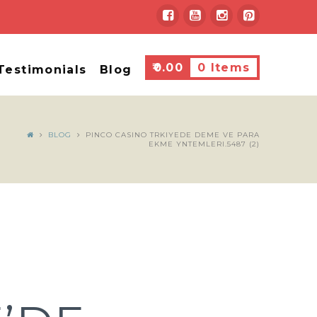
₹
0.00
0 Items
Testimonials
Blog
BLOG
PINCO CASINO TRKIYEDE DEME VE PARA
EKME YNTEMLERI.5487 (2)