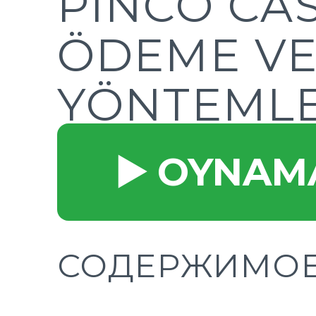
PINCO CAS
ÖDEME VE
YÖNTEMLE
▶️ OYNAM
СОДЕРЖИМО