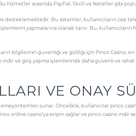
Bu hizmetler arasında PayPal, Skrill ve Neteller gibi po
de desteklemektedir. Bu sistemler, kullanıcıların cep te
şlemlerini yapmalarına olanak tanır. Bu, kullanıcıların he
n bilgilerinin güvenliği ve gizliliği için Pinco Casino, e
o indir ve giriş yapma işlemlerinde daha güvenli ve rahat
LARI VE ONAY SÜ
demeyöntemleri sunar. Öncelikle, kullanıcılar pinco casin
inco online casino’ya erişim sağlar ve pinco casino indir s