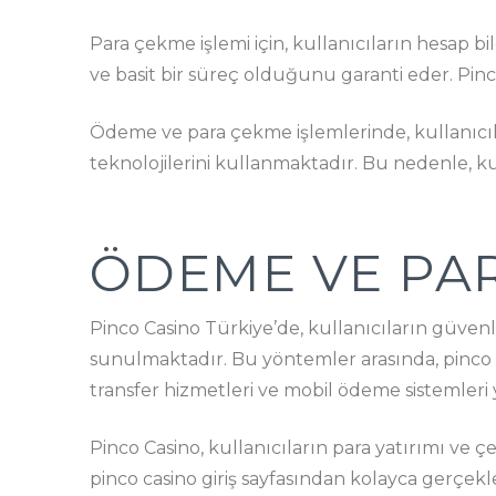
Para çekme işlemi için, kullanıcıların hesap bi
ve basit bir süreç olduğunu garanti eder. Pinco
Ödeme ve para çekme işlemlerinde, kullanıcıl
teknolojilerini kullanmaktadır. Bu nedenle, ku
ÖDEME VE PA
Pinco Casino Türkiye’de, kullanıcıların güvenl
sunulmaktadır. Bu yöntemler arasında, pinco cas
transfer hizmetleri ve mobil ödeme sistemleri 
Pinco Casino, kullanıcıların para yatırımı ve ç
pinco casino giriş sayfasından kolayca gerçekleş