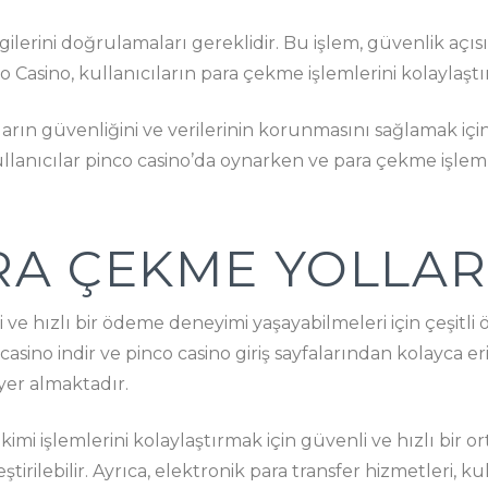
lgilerini doğrulamaları gereklidir. Bu işlem, güvenlik açı
 Casino, kullanıcıların para çekme işlemlerini kolaylaştır
arın güvenliğini ve verilerinin korunmasını sağlamak iç
llanıcılar pinco casino’da oynarken ve para çekme işleml
RA ÇEKME YOLLAR
i ve hızlı bir ödeme deneyimi yaşayabilmeleri için çeşit
ino indir ve pinco casino giriş sayfalarından kolayca eri
yer almaktadır.
ekimi işlemlerini kolaylaştırmak için güvenli ve hızlı bir 
tirilebilir. Ayrıca, elektronik para transfer hizmetleri, k