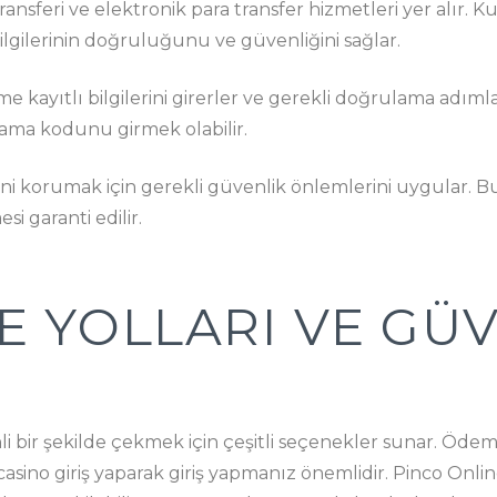
ransferi ve elektronik para transfer hizmetleri yer alır.
bilgilerinin doğruluğunu ve güvenliğini sağlar.
teme kayıtlı bilgilerini girerler ve gerekli doğrulama adım
ama kodunu girmek olabilir.
lerini korumak için gerekli güvenlik önlemlerini uygular
si garanti edilir.
 YOLLARI VE GÜV
 bir şekilde çekmek için çeşitli seçenekler sunar. Ödeme 
casino giriş yaparak giriş yapmanız önemlidir. Pinco Onl