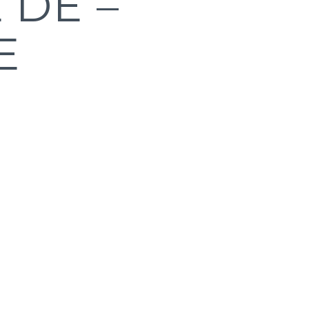
’DE –
E