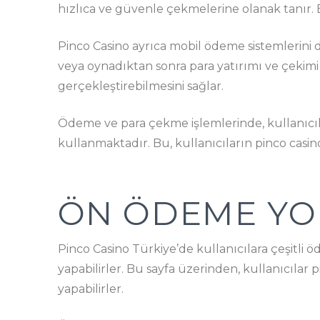
hızlıca ve güvenle çekmelerine olanak tanır. 
Pinco Casino ayrıca mobil ödeme sistemlerini 
veya oynadıktan sonra para yatırımı ve çekimi i
gerçekleştirebilmesini sağlar.
Ödeme ve para çekme işlemlerinde, kullanıcıları
kullanmaktadır. Bu, kullanıcıların pinco casin
ÖN ÖDEME YOL
Pinco Casino Türkiye’de kullanıcılara çeşitli ö
yapabilirler. Bu sayfa üzerinden, kullanıcılar p
yapabilirler.