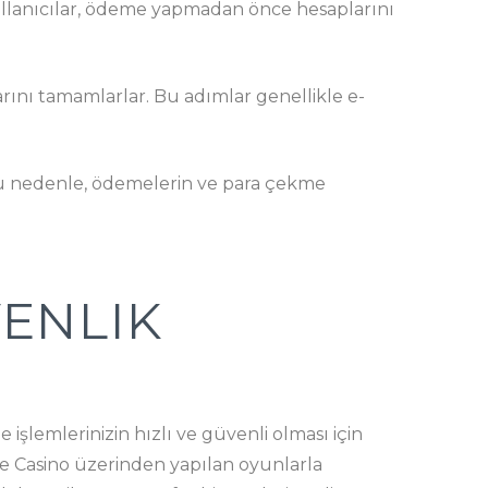
 Kullanıcılar, ödeme yapmadan önce hesaplarını
larını tamamlarlar. Bu adımlar genellikle e-
. Bu nedenle, ödemelerin ve para çekme
ENLIK
işlemlerinizin hızlı ve güvenli olması için
ine Casino üzerinden yapılan oyunlarla