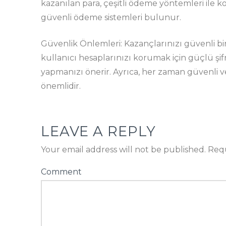
kazanılan para, çeşitli ödeme yöntemleri ile ko
güvenli ödeme sistemleri bulunur.
Güvenlik Önlemleri: Kazançlarınızı güvenli bi
kullanıcı hesaplarınızı korumak için güçlü şif
yapmanızı önerir. Ayrıca, her zaman güvenli ve
önemlidir.
LEAVE A REPLY
Your email address will not be published.
Requ
Comment