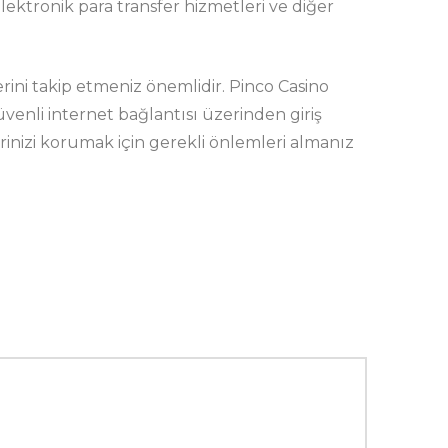
lektronik para transfer hizmetleri ve diğer
ini takip etmeniz önemlidir. Pinco Casino
venli internet bağlantısı üzerinden giriş
rinizi korumak için gerekli önlemleri almanız