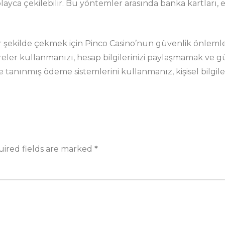
layca çekilebilir. Bu yöntemler arasında banka kartları, e
r şekilde çekmek için Pinco Casino’nun güvenlik önlemler
reler kullanmanızı, hesap bilgilerinizi paylaşmamak ve gü
 tanınmış ödeme sistemlerini kullanmanız, kişisel bilgile
ired fields are marked
*