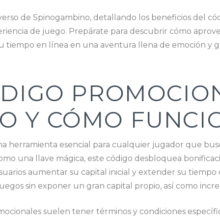
erso de Spinogambino, detallando los beneficios del códi
xperiencia de juego. Prepárate para descubrir cómo apro
tu tiempo en línea en una aventura llena de emoción y g
CÓDIGO PROMOCIO
O Y CÓMO FUNCI
a herramienta esencial para cualquier jugador que bus
mo una llave mágica, este código desbloquea bonificaci
uarios aumentar su capital inicial y extender su tiempo d
uegos sin exponer un gran capital propio, así como inc
ocionales suelen tener términos y condiciones específic