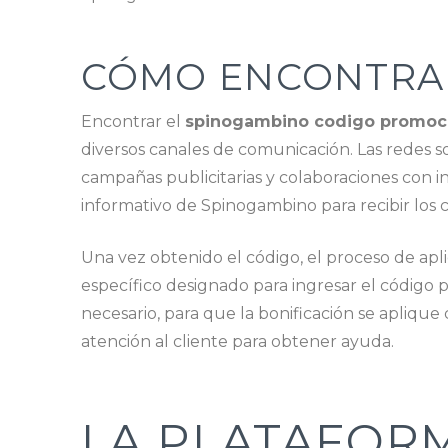
CÓMO ENCONTRAR
Encontrar el
spinogambino codigo promoc
diversos canales de comunicación. Las redes s
campañas publicitarias y colaboraciones con in
informativo de Spinogambino para recibir los 
Una vez obtenido el código, el proceso de apl
específico designado para ingresar el código 
necesario, para que la bonificación se apliqu
atención al cliente para obtener ayuda.
LA PLATAFOR