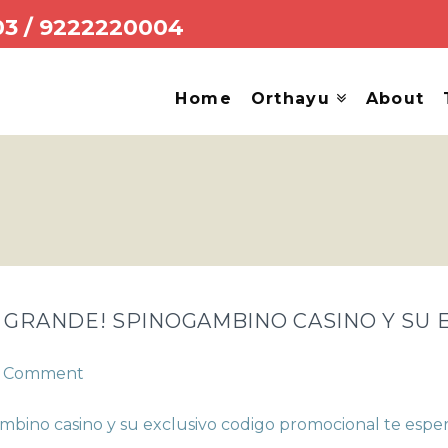
03
/
9222220004
Home
Orthayu
About
 GRANDE! SPINOGAMBINO CASINO Y SU 
a Comment
ambino casino y su exclusivo codigo promocional te espe