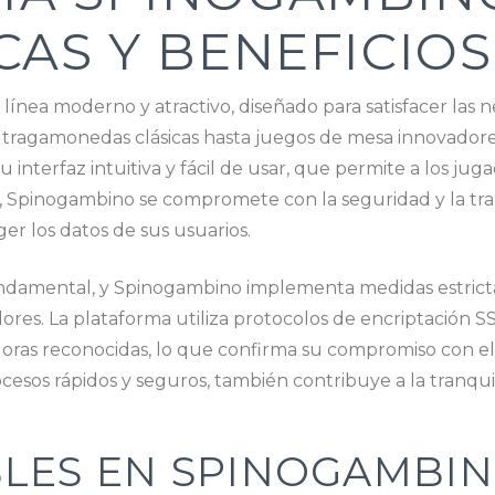
CAS Y BENEFICIOS
nea moderno y atractivo, diseñado para satisfacer las n
 tragamonedas clásicas hasta juegos de mesa innovadores
 interfaz intuitiva y fácil de usar, que permite a los ju
, Spinogambino se compromete con la seguridad y la tra
er los datos de sus usuarios.
ndamental, y Spinogambino implementa medidas estrictas
ores. La plataforma utiliza protocolos de encriptación S
oras reconocidas, lo que confirma su compromiso con el 
cesos rápidos y seguros, también contribuye a la tranquil
BLES EN SPINOGAMBI