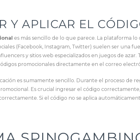
 Y APLICAR EL CÓDI
ional
es más sencillo de lo que parece. La plataforma l
ociales (Facebook, Instagram, Twitter) suelen ser una fu
fluencers y sitios web especializados en juegos de azar. 
códigos promocionales directamente en el correo electró
icación es sumamente sencillo. Durante el proceso de re
promocional. Es crucial ingresar el código correctamente
e correctamente. Si el código no se aplica automáticamen
MA SPINOGAMBIN