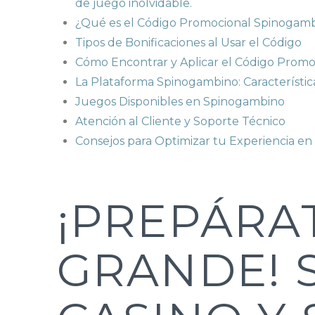
de juego inolvidable.
¿Qué es el Código Promocional Spinogam
Tipos de Bonificaciones al Usar el Código
Cómo Encontrar y Aplicar el Código Promo
La Plataforma Spinogambino: Característica
Juegos Disponibles en Spinogambino
Atención al Cliente y Soporte Técnico
Consejos para Optimizar tu Experiencia e
¡PREPÁRA
GRANDE! 