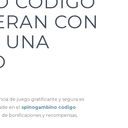
VO CODIGO
ERAN CON
Y UNA
O
ia de juego gratificante y segura es
side en el
spinogambino codigo
d de bonificaciones y recompensas,