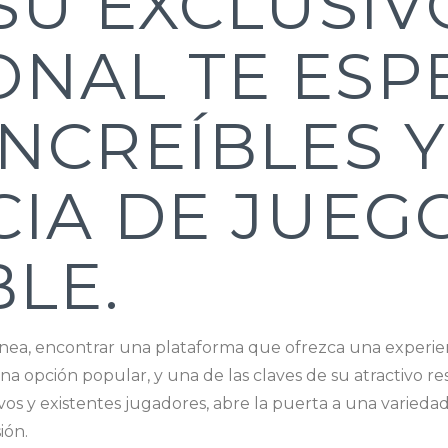
 SU EXCLUSI
NAL TE ESP
INCREÍBLES 
CIA DE JUEG
LE.
nea, encontrar una plataforma que ofrezca una experienc
a opción popular, y una de las claves de su atractivo re
vos y existentes jugadores, abre la puerta a una varieda
ión.