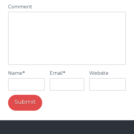
Comment
Name
*
Email
*
Website