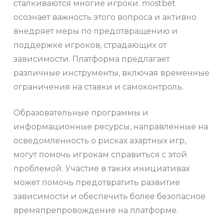
сталкиваются многие игроки. mostbet
осознает важность этого вопроса и активно
внедряет меры по предотвращению и
поддержке игроков, страдающих от
зависимости. Платформа предлагает
различные инструменты, включая временные
ограничения на ставки и самоконтроль.
Образовательные программы и
информационные ресурсы, направленные на
осведомленность о рисках азартных игр,
могут помочь игрокам справиться с этой
проблемой. Участие в таких инициативах
может помочь предотвратить развитие
зависимости и обеспечить более безопасное
времяпрепровождение на платформе.