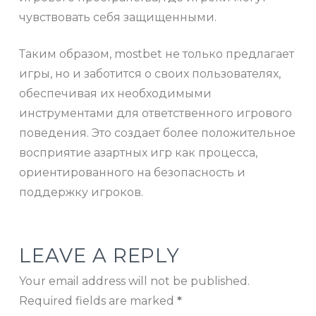
чувствовать себя защищенными.
Таким образом, mostbet не только предлагает
игры, но и заботится о своих пользователях,
обеспечивая их необходимыми
инструментами для ответственного игрового
поведения. Это создает более положительное
восприятие азартных игр как процесса,
ориентированного на безопасность и
поддержку игроков.
LEAVE A REPLY
Your email address will not be published.
Required fields are marked
*