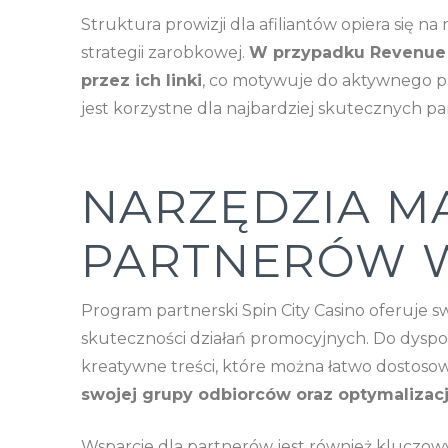
Struktura prowizji dla afiliantów opiera si
strategii zarobkowej.
W przypadku Revenue 
przez ich linki
, co motywuje do aktywnego p
jest korzystne dla najbardziej skutecznych p
NARZĘDZIA M
PARTNERÓW W
Program partnerski Spin City Casino oferuje 
skuteczności działań promocyjnych. Do dyspoz
kreatywne treści, które można łatwo dostoso
swojej grupy odbiorców oraz optymalizacj
Wsparcie dla partnerów jest również kluczow