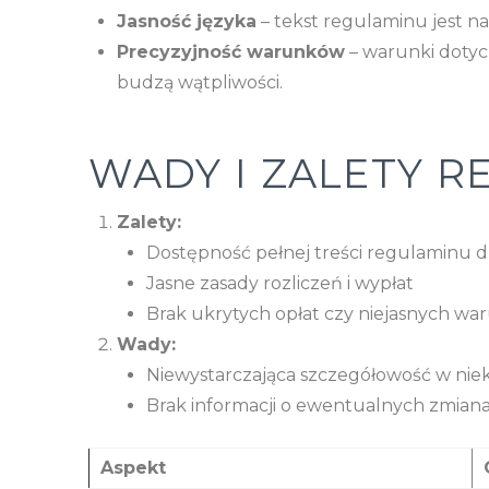
Jasność języka
– tekst regulaminu jest na
Precyzyjność warunków
– warunki dotyc
budzą wątpliwości.
WADY I ZALETY 
Zalety:
Dostępność pełnej treści regulaminu 
Jasne zasady rozliczeń i wypłat
Brak ukrytych opłat czy niejasnych w
Wady:
Niewystarczająca szczegółowość w niekt
Brak informacji o ewentualnych zmianach
Aspekt