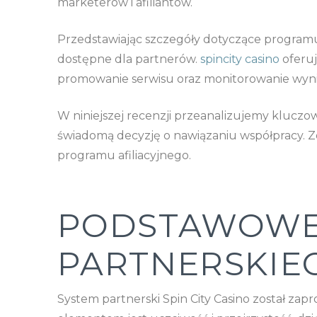
marketerów i afiliantów.
Przedstawiając szczegóły dotyczące programu
dostępne dla partnerów.
spincity casino
oferuj
promowanie serwisu oraz monitorowanie wyn
W niniejszej recenzji przeanalizujemy klucz
świadomą decyzję o nawiązaniu współpracy. Z
programu afiliacyjnego.
PODSTAWOWE 
PARTNERSKIEG
System partnerski Spin City Casino został z