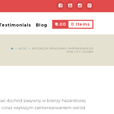
₹
0.00
0 Items
Testimonials
Blog
BLOG
RECENZJA PROGRAMU PARTNERSKIEGO
SPIN CITY CASINO
zyskać dochód pasywny w branży hazardowej
ię coraz większym zainteresowaniem wśród