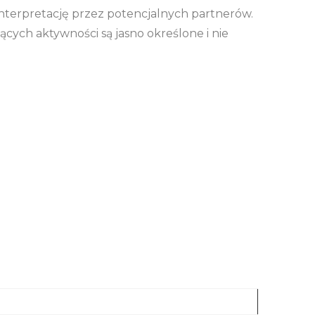
 interpretację przez potencjalnych partnerów.
cych aktywności są jasno określone i nie