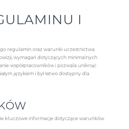
GULAMINU I
jego regulamin oraz warunki uczestnictwa.
prowizji, wymagań dotyczących minimalnych
fanie współpracowników i pozwala uniknąć
ałym językiem i był łatwo dostępny dla
NKÓW
stkie kluczowe informacje dotyczące warunków