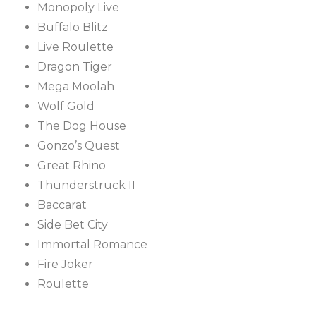
Monopoly Live
Buffalo Blitz
Live Roulette
Dragon Tiger
Mega Moolah
Wolf Gold
The Dog House
Gonzo’s Quest
Great Rhino
Thunderstruck II
Baccarat
Side Bet City
Immortal Romance
Fire Joker
Roulette