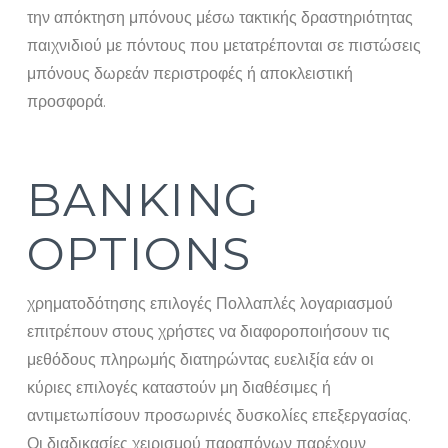
την απόκτηση μπόνους μέσω τακτικής δραστηριότητας
παιχνιδιού με πόντους που μετατρέπονται σε πιστώσεις
μπόνους δωρεάν περιστροφές ή αποκλειστική
προσφορά.
BANKING
OPTIONS
χρηματοδότησης επιλογές Πολλαπλές λογαριασμού
επιτρέπουν στους χρήστες να διαφοροποιήσουν τις
μεθόδους πληρωμής διατηρώντας ευελιξία εάν οι
κύριες επιλογές καταστούν μη διαθέσιμες ή
αντιμετωπίσουν προσωρινές δυσκολίες επεξεργασίας.
Οι διαδικασίες χειρισμού παραπόνων παρέχουν