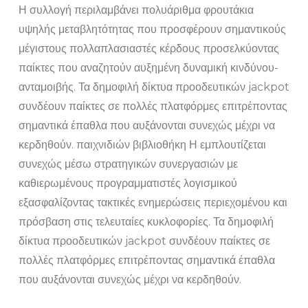
Η συλλογή περιλαμβάνει πολυάριθμα φρουτάκια
υψηλής μεταβλητότητας που προσφέρουν σημαντικούς
μέγιστους πολλαπλασιαστές κέρδους προσελκύοντας
παίκτες που αναζητούν αυξημένη δυναμική κινδύνου-
ανταμοιβής. Τα δημοφιλή δίκτυα προοδευτικών jackpot
συνδέουν παίκτες σε πολλές πλατφόρμες επιτρέποντας
σημαντικά έπαθλα που αυξάνονται συνεχώς μέχρι να
κερδηθούν. παιχνιδιών βιβλιοθήκη Η εμπλουτίζεται
συνεχώς μέσω στρατηγικών συνεργασιών με
καθιερωμένους προγραμματιστές λογισμικού
εξασφαλίζοντας τακτικές ενημερώσεις περιεχομένου και
πρόσβαση στις τελευταίες κυκλοφορίες. Τα δημοφιλή
δίκτυα προοδευτικών jackpot συνδέουν παίκτες σε
πολλές πλατφόρμες επιτρέποντας σημαντικά έπαθλα
που αυξάνονται συνεχώς μέχρι να κερδηθούν.