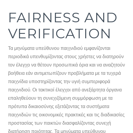
FAIRNESS AND
VERIFICATION
Τα μηνύματα υπεύθυνου παιχνιδιού εμφανίζονται
περιοδικά υπενθυμίζοντας στους χρήστες να διατηρούν
τον έλεγχο να θέτουν προσωπικά όρια και να αναζητούν
βοήθεια εάν αντιμετωπίζουν προβλήματα με τα τυχερά
παιχνίδια υποστηρίζοντας την υγιή συμπεριφορά
παιχνιδιού. Οι τακτικοί έλεγχοι από ανεξάρτητα όργανα
επαληθεύουν τη συνεχιζόμενη συμμόρφωση με τα
πρότυπα δικαιοσύνης εξετάζοντας τα συστήματα
παιχνιδιών τις οικονομικές πρακτικές και τις διαδικασίες
προστασίας των παικτών διασφαλίζοντας συνεχή
διατήρηση ποιότητας. Τα μηνύματα υπεύθυνου