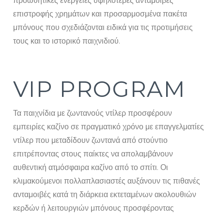
προωθητικές ενέργειες υψηλότερες ανταμοιβές
επιστροφής χρημάτων και προσαρμοσμένα πακέτα
μπόνους που σχεδιάζονται ειδικά για τις προτιμήσεις
τους και το ιστορικό παιχνιδιού.
VIP PROGRAM
Τα παιχνίδια με ζωντανούς ντίλερ προσφέρουν
εμπειρίες καζίνο σε πραγματικό χρόνο με επαγγελματίες
ντίλερ που μεταδίδουν ζωντανά από στούντιο
επιτρέποντας στους παίκτες να απολαμβάνουν
αυθεντική ατμόσφαιρα καζίνο από το σπίτι. Οι
κλιμακούμενοι πολλαπλασιαστές αυξάνουν τις πιθανές
ανταμοιβές κατά τη διάρκεια εκτεταμένων ακολουθιών
κερδών ή λειτουργιών μπόνους προσφέροντας