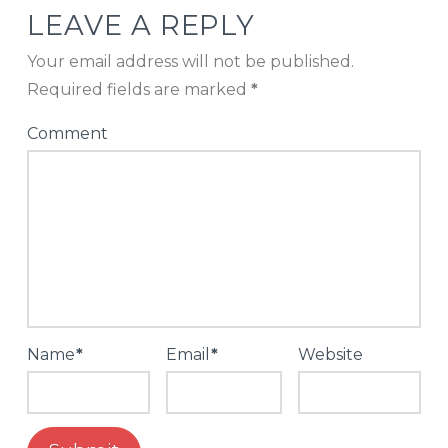
LEAVE A REPLY
Your email address will not be published.
Required fields are marked
*
Comment
Name
*
Email
*
Website