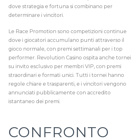
dove strategia e fortuna si combinano per
determinare i vincitori.
Le Race Promotion sono competizioni continue
dove i giocatori accumulano punti attraverso il
gioco normale, con premi settimanali per i top
performer. Revolution Casino ospita anche tornei
su invito esclusivo per membri VIP, con premi
straordinari e formati unici. Tutti i tornei hanno
regole chiare e trasparenti, e i vincitori vengono
annunciati pubblicamente con accredito
istantaneo dei premi.
CONFRONTO