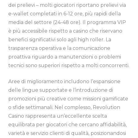
dei prelievi – molti giocatori riportano prelievi via
e-wallet completati in 6-12 ore, più rapidi della
media del settore (24-48 ore). Il programma VIP
è più accessibile rispetto a casino che riservano
benefici significativi solo agli high roller. La
trasparenza operativa e la comunicazione
proattiva riguardo a manutenzioni o problemi
tecnici sono superiori rispetto a molti concorrenti.
Aree di miglioramento includono l’espansione
delle lingue supportate e l’introduzione di
promozioni più creative come missioni gamificate
o sfide settimanali. Nel complesso, Revolution
Casino rappresenta un’eccellente scelta
equilibrata per giocatori che cercano affidabilità,
varietà e servizio clienti di qualità, posizionandosi