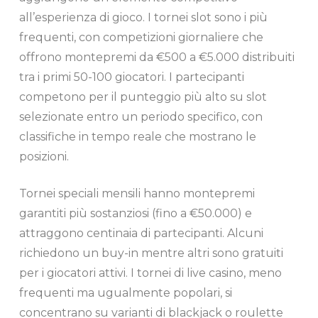
all’esperienza di gioco. I tornei slot sono i più
frequenti, con competizioni giornaliere che
offrono montepremi da €500 a €5.000 distribuiti
tra i primi 50-100 giocatori. I partecipanti
competono per il punteggio più alto su slot
selezionate entro un periodo specifico, con
classifiche in tempo reale che mostrano le
posizioni.
Tornei speciali mensili hanno montepremi
garantiti più sostanziosi (fino a €50.000) e
attraggono centinaia di partecipanti. Alcuni
richiedono un buy-in mentre altri sono gratuiti
per i giocatori attivi. I tornei di live casino, meno
frequenti ma ugualmente popolari, si
concentrano su varianti di blackjack o roulette