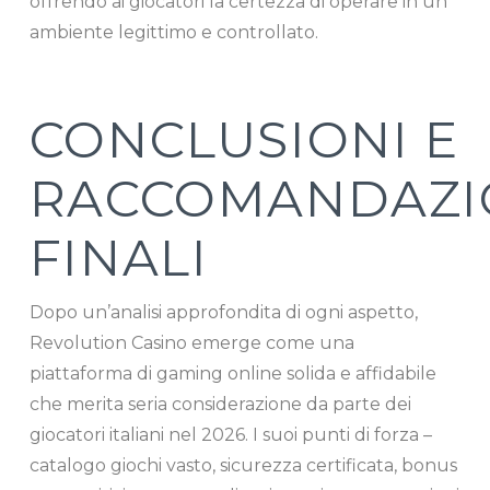
offrendo ai giocatori la certezza di operare in un
ambiente legittimo e controllato.
CONCLUSIONI E
RACCOMANDAZI
FINALI
Dopo un’analisi approfondita di ogni aspetto,
Revolution Casino emerge come una
piattaforma di gaming online solida e affidabile
che merita seria considerazione da parte dei
giocatori italiani nel 2026. I suoi punti di forza –
catalogo giochi vasto, sicurezza certificata, bonus