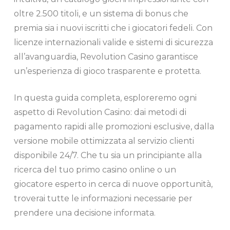
oltre 2.500 titoli, e un sistema di bonus che
premia sia i nuovi iscritti che i giocatori fedeli. Con
licenze internazionali valide e sistemi di sicurezza
all’avanguardia, Revolution Casino garantisce
un’esperienza di gioco trasparente e protetta.
In questa guida completa, esploreremo ogni
aspetto di Revolution Casino: dai metodi di
pagamento rapidi alle promozioni esclusive, dalla
versione mobile ottimizzata al servizio clienti
disponibile 24/7. Che tu sia un principiante alla
ricerca del tuo primo casino online o un
giocatore esperto in cerca di nuove opportunità,
troverai tutte le informazioni necessarie per
prendere una decisione informata.