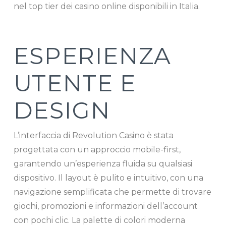
nel top tier dei casino online disponibili in Italia.
ESPERIENZA
UTENTE E
DESIGN
L’interfaccia di Revolution Casino è stata
progettata con un approccio mobile-first,
garantendo un’esperienza fluida su qualsiasi
dispositivo. Il layout è pulito e intuitivo, con una
navigazione semplificata che permette di trovare
giochi, promozioni e informazioni dell’account
con pochi clic. La palette di colori moderna