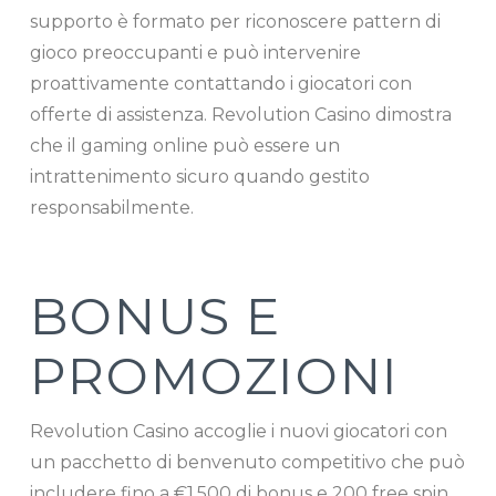
supporto è formato per riconoscere pattern di
gioco preoccupanti e può intervenire
proattivamente contattando i giocatori con
offerte di assistenza. Revolution Casino dimostra
che il gaming online può essere un
intrattenimento sicuro quando gestito
responsabilmente.
BONUS E
PROMOZIONI
Revolution Casino accoglie i nuovi giocatori con
un pacchetto di benvenuto competitivo che può
includere fino a €1.500 di bonus e 200 free spin