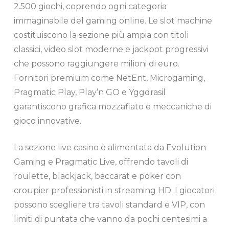
2.500 giochi, coprendo ogni categoria
immaginabile del gaming online. Le slot machine
costituiscono la sezione più ampia con titoli
classici, video slot moderne e jackpot progressivi
che possono raggiungere milioni di euro.
Fornitori premium come NetEnt, Microgaming,
Pragmatic Play, Play’n GO e Yggdrasil
garantiscono grafica mozzafiato e meccaniche di
gioco innovative.
La sezione live casino è alimentata da Evolution
Gaming e Pragmatic Live, offrendo tavoli di
roulette, blackjack, baccarat e poker con
croupier professionisti in streaming HD. I giocatori
possono scegliere tra tavoli standard e VIP, con
limiti di puntata che vanno da pochi centesimi a