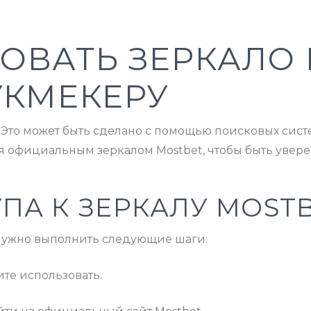
ОВАТЬ ЗЕРКАЛО 
УКМЕКЕРУ
. Это может быть сделано с помощью поисковых сист
ся официальным зеркалом Mostbet, чтобы быть увере
ПА К ЗЕРКАЛУ MOST
м нужно выполнить следующие шаги:
ите использовать.