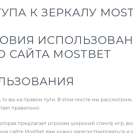
УПА К ЗЕРКАЛУ MOS
ЛОВИЯ ИСПОЛЬЗОВА
 САЙТА MOSTBET
ЛЬЗОВАНИЯ
то вы на правом пути. В этом тексте мы рассмотри
отает правильно.
которая предлагает игрокам широкий спектр игр, вк
ом сайте Mostbet вам нужно зарегистрироваться и а