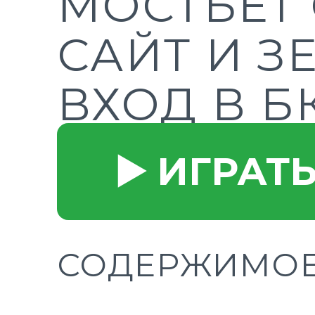
МОСТБЕТ
САЙТ И З
ВХОД В Б
▶️ ИГРАТ
СОДЕРЖИМО