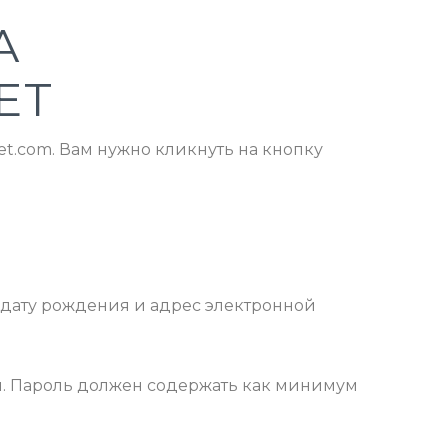
А
ET
et.com. Вам нужно кликнуть на кнопку
 дату рождения и адрес электронной
й. Пароль должен содержать как минимум